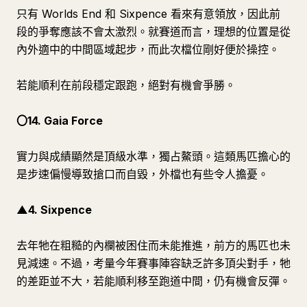
只有 Worlds End 和 Sixpence 看來有意領放，因此前
段的爭奪應該不會太激烈。就賽道而言，理想的位置是從
內外適中的中間區域起步，而此次檔位剛好便於操控。
若能順利在前段穩定跟跑，絕對有機會爭勝。
〇14. Gaia Force
實力與成績顯然是頂級水準，獨占鰲頭。這類馬匹擔心的
是步速偏慢導致搶口而自毀，外檔也有些令人擔憂。
▲4. Sixpence
去年牠在粗糙的內欄被困住而未能推進，前方的馬匹也未
見減速。不過，考量今年賽事陣容缺乏許多頂尖對手，牠
的差距並不大，若能順利移至跑道中間，仍有機會反彈。