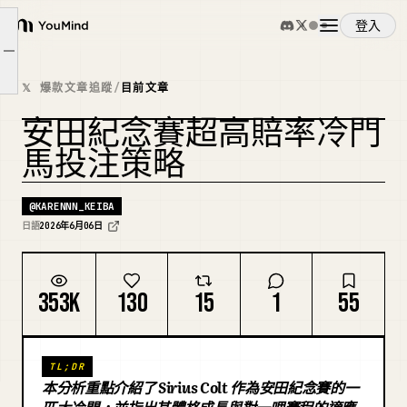
登入
YouMind
安田紀念 | 賽前分析與推薦
文章大綱
概覽
安田紀念 | 投注選擇
𝕏 爆款文章追蹤
/
目前文章
安田紀念賽超高賠率冷門
使用案例
複刻封面
馬投注策略
技能
@
KARENNN_KEIBA
日語
2026年6月06日
提示詞
353K
130
15
1
55
定價
TL;DR
下載
本分析重點介紹了 Sirius Colt 作為安田紀念賽的一