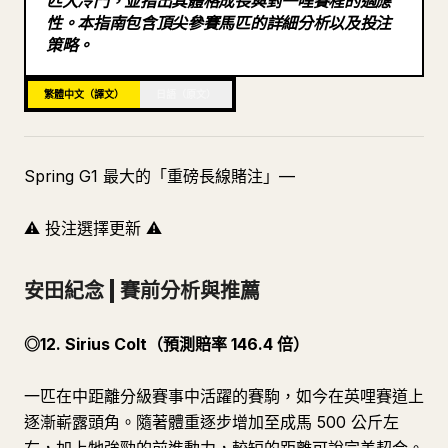
匹大冷門，並指出其體格成長與對一哩賽程的適應
性。本指南包含頂尖參賽馬匹的詳細分析以及投注
部落格
策略。
更新
繁體中文（譯文）
日語（原文）
Spring G1 最大的「重磅長線賭注」—
⚠️ 投注選擇更新 ⚠️
安田紀念 | 賽前分析與推薦
◎12. Sirius Colt（預測賠率 146.4 倍）
一匹在中距離分級賽事中活躍的賽駒，如今在英哩賽道上
逐漸嶄露頭角。隨著體重逐步增加至成馬 500 公斤左