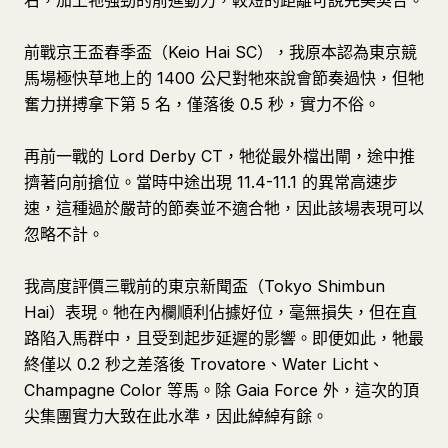
右，加上牠強勁的前進動力，較短的距離可說完美契合。
前戰京王盃春季盃（Keio Hai SC），我原本認為東京競
馬場極快草地上的 1400 公尺對牠來說會節奏過快，但牠
奮力拼搏拿下第 5 名，僅落後 0.5 秒，實力不俗。
再前一戰的 Lord Derby CT，牠從最外檔出閘，途中推
擠著向前搶位。當時中途出現 11.4-11.1 的異常高速步
速，這種過於嚴苛的節奏並不適合牠，因此該場表現可以
忽略不計。
我高度評價三戰前的東京新聞盃（Tokyo Shimbun
Hai）表現。牠在內欄順利佔據好位，毫無損失，但在直
路陷入馬群中，且受到起步延遲的影響。即便如此，牠最
終僅以 0.2 秒之差落後 Trovatore、Water Licht、
Champagne Color 等馬。除 Gaia Force 外，這次的頂
尖集團實力大致在此水準，因此綽綽有餘。