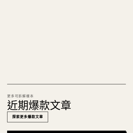
把你的 MARKDOWN 變成乾淨
的 𝕏 文章
圖片上傳、表格、程式碼區塊，往 𝕏 上手動重排太
痛苦。YouMind 把整篇 Markdown 一鍵轉成乾淨、
可直接發佈的 𝕏 文章草稿。
試試 MARKDOWN 轉 𝕏
更多可拆解樣本
近期爆款文章
探索更多爆款文章