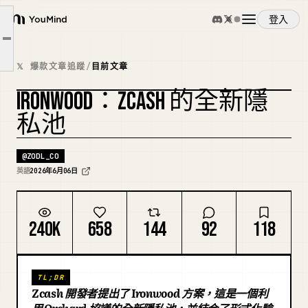
現狀
登入
YouMind
Ironwood
文章大綱
概覽
用戶體驗
𝕏 爆款文章追蹤
/
目前文章
ZODL 的貢獻
IRONWOOD：ZCASH 的全新隱
使用案例
複刻封面
私池
技能
@
ZODL_CO
英語
2026年6月06日
提示詞
240K
658
144
92
118
定價
TL;DR
下載
Zcash 開發者提出了 Ironwood 方案，這是一個利