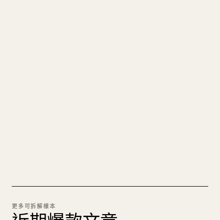
寫給創作者
把你的 MARKDOWN 變成乾淨
的 𝕏 文章
圖片上傳、表格、程式碼區塊，往 𝕏 上手動重排太
痛苦。YouMind 把整篇 Markdown 一鍵轉成乾淨、
可直接發佈的 𝕏 文章草稿。
試試 MARKDOWN 轉 𝕏
更多可拆解樣本