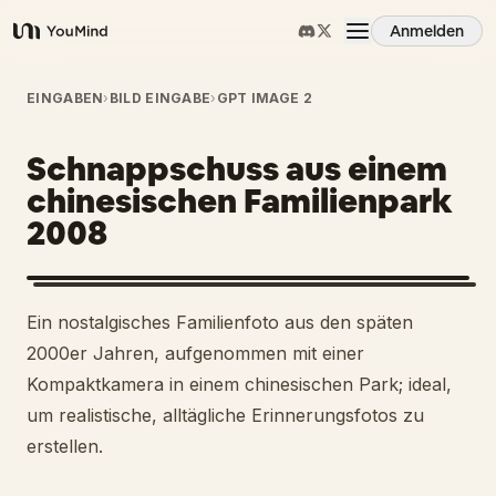
Anmelden
YouMind
Übersicht
EINGABEN
›
BILD EINGABE
›
GPT IMAGE 2
Schnappschuss aus einem
Anwendungsfälle
chinesischen Familienpark
2008
Fähigkeiten
Prompts
Ein nostalgisches Familienfoto aus den späten
2000er Jahren, aufgenommen mit einer
Preise
Kompaktkamera in einem chinesischen Park; ideal,
um realistische, alltägliche Erinnerungsfotos zu
erstellen.
Download