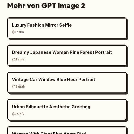
Mehr von GPT Image 2
Luxury Fashion Mirror Selfie
@Eesha
Dreamy Japanese Woman Pine Forest Portrait
@𝗦𝗮𝗻𝗶𝗮
Vintage Car Window Blue Hour Portrait
@Sairah
Urban Silhouette Aesthetic Greeting
@小小东
Woman With Giant Blue Angry Bird