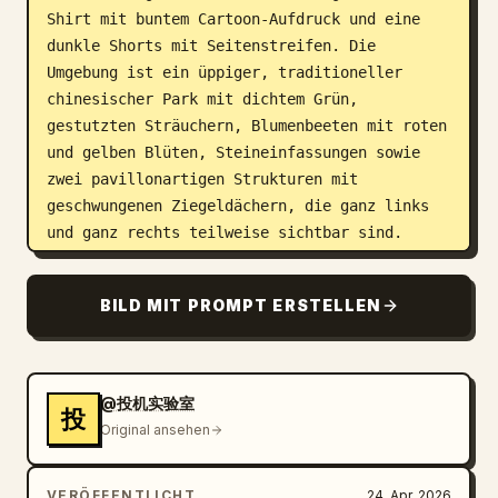
Shirt mit buntem Cartoon-Aufdruck und eine 
dunkle Shorts mit Seitenstreifen. Die 
Umgebung ist ein üppiger, traditioneller 
chinesischer Park mit dichtem Grün, 
gestutzten Sträuchern, Blumenbeeten mit roten 
und gelben Blüten, Steineinfassungen sowie 
zwei pavillonartigen Strukturen mit 
geschwungenen Ziegeldächern, die ganz links 
und ganz rechts teilweise sichtbar sind. 
Nutze weiches Tageslicht, sattes Sommergrün, 
leicht gesättigte Farben und die 
BILD MIT PROMPT ERSTELLEN
authentischen Unvollkommenheiten eines 
älteren Consumer-Kamerafotos: moderate 
Schärfe, leichtes Bildrauschen, ein 
natürlicher Look ohne Blitz und eine 
@投机实验室
投
ungezwungene Bildkomposition. Wähle ein 
Original ansehen
vertikales Ganzkörperporträt, bei dem die 
Familie zentriert ist und die Aufnahme auf 
VERÖFFENTLICHT
24. Apr. 2026