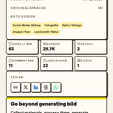
Augenhöhe erfolgt. Füge in der unteren 
rechten Ecke einen orangefarbenen digitalen 
ORIGINALSPRACHE
EN
Zeitstempel mit der Aufschrift 
KATEGORIEN
2008.05.18 14:32
 hinzu.
Social-Media-Beitrag
Fotografie
Retro / Vintage
Gruppe / Paar
Landschaft / Natur
GEFÄLLT MIR
AUFRUFE
GETEILT
65
29.7K
2
KOMMENTARE
LESEZEICHEN
ZITATE
11
22
1
TEILEN
Go beyond generating bild
Collect materials, process them, generate