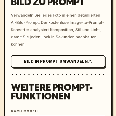
BILD ZU PROMPT
/imagine prompt: cinemati
Verwandeln Sie jedes Foto in einen detaillierten
c, cyberpunk sunset, neon
AI-Bild-Prompt. Der kostenlose Image-to-Prompt-
colors, 8k --v 6.0
Konverter analysiert Komposition, Stil und Licht,
damit Sie jeden Look in Sekunden nachbauen
können.
BILD IN PROMPT UMWANDELN
WEITERE PROMPT-
FUNKTIONEN
NACH MODELL