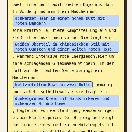
Duell in einem traditionellen Dojo aus Holz. 
Blog
Im Vordergrund nimmt ein Mädchen mit 
schwarzem Haar in einem hohen Dutt mit 
roten Bändern
Updates
eine kraftvolle, tiefe Kampfstellung ein und 
stößt ihre Faust nach vorne. Sie trägt ein 
weißes Oberteil im chinesischen Stil mit 
roten Quasten und einer weiten roten Hose
, während intensive rote Energieschleier um 
ihre schlagenden Gliedmaßen wirbeln. In der 
Luft auf der rechten Seite springt ein 
Mädchen mit 
hellviolettem Haar in zwei Dutts
 anmutig 
und lächelt selbstbewusst; sie trägt ein 
dunkelgrünes Kleid mit Goldstickerei und 
schwarzer Strumpfhose
, begleitet von weitläufigen, wasserartigen 
blauen Energiespuren. Der Hintergrund zeigt 
das Innere eines rustikalen Holztempels mit 
einem markanten Schild über dem Eingang, auf 