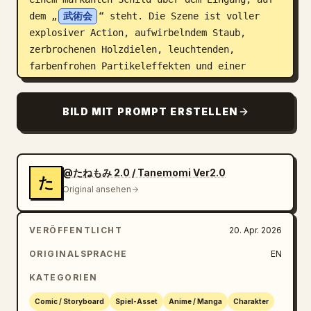
dem „
武術会
“ steht. Die Szene ist voller 
explosiver Action, aufwirbelndem Staub, 
zerbrochenen Holzdielen, leuchtenden, 
farbenfrohen Partikeleffekten und einer 
dramatischen Low-Angle-Beleuchtung, die die 
Charaktere perfekt vom detaillierten 
BILD MIT PROMPT ERSTELLEN
Hintergrund abhebt.
@たねもみ 2.0 / Tanemomi Ver2.0
た
Original ansehen
VERÖFFENTLICHT
20. Apr. 2026
ORIGINALSPRACHE
EN
KATEGORIEN
Comic / Storyboard
Spiel-Asset
Anime / Manga
Charakter