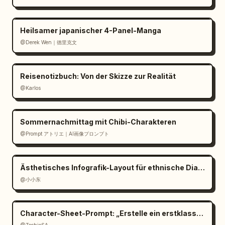
Heilsamer japanischer 4-Panel-Manga
@Derek Wen｜德里克文
Reisenotizbuch: Von der Skizze zur Realität
@Karlos
Sommernachmittag mit Chibi-Charakteren
@Prompt アトリエ｜AI画像プロンプト
Ästhetisches Infografik-Layout für ethnische Dialekte
@小小东
Character-Sheet-Prompt: „Erstelle ein erstklassiges cinemat