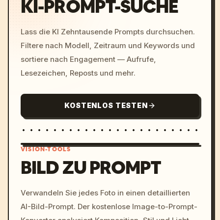
KI-PROMPT-SUCHE
Lass die KI Zehntausende Prompts durchsuchen.
Filtere nach Modell, Zeitraum und Keywords und
sortiere nach Engagement — Aufrufe,
Lesezeichen, Reposts und mehr.
KOSTENLOS TESTEN
VISION-TOOLS
BILD ZU PROMPT
/imagine prompt: cinemati
Verwandeln Sie jedes Foto in einen detaillierten
c, cyberpunk sunset, neon
AI-Bild-Prompt. Der kostenlose Image-to-Prompt-
colors, 8k --v 6.0