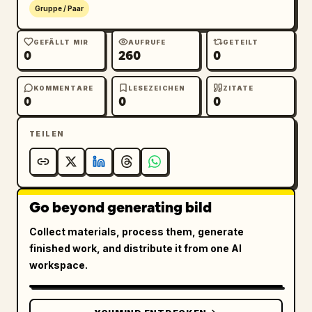
Gruppe / Paar
GEFÄLLT MIR
AUFRUFE
GETEILT
0
260
0
KOMMENTARE
LESEZEICHEN
ZITATE
0
0
0
TEILEN
Go beyond generating bild
Collect materials, process them, generate
finished work, and distribute it from one AI
workspace.