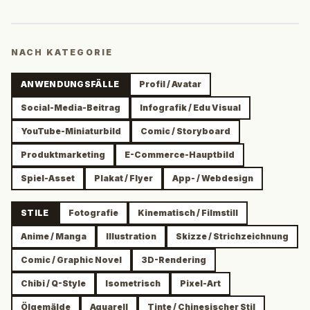
NACH KATEGORIE
ANWENDUNGSFÄLLE
Profil / Avatar
Social-Media-Beitrag
Infografik / Edu Visual
YouTube-Miniaturbild
Comic / Storyboard
Produktmarketing
E-Commerce-Hauptbild
Spiel-Asset
Plakat / Flyer
App- / Webdesign
STILE
Fotografie
Kinematisch / Filmstill
Anime / Manga
Illustration
Skizze / Strichzeichnung
Comic / Graphic Novel
3D-Rendering
Chibi / Q-Style
Isometrisch
Pixel-Art
Ölgemälde
Aquarell
Tinte / Chinesischer Stil