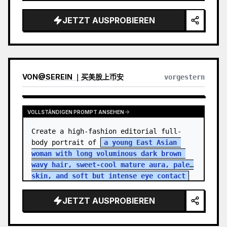
JETZT AUSPROBIEREN
VON
@
SEREIN ｜买美股上币安
vorgestern
VOLLSTÄNDIGEN PROMPT ANSEHEN
Create a high-fashion editorial full-
body portrait of 
a young East Asian 
woman with long voluminous dark brown 
wavy hair, sweet-cool mature aura, pale 
skin, and soft but intense eye contact
standing in an aband…
JETZT AUSPROBIEREN