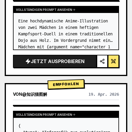
VOLLSTÄNDIGEN PROMPT ANSEHEN
Eine hochdynamische Anime-Illustration 
von zwei Mädchen in einem heftigen 
Kampfsport-Duell in einem traditionellen 
Dojo aus Holz. Im Vordergrund nimmt ein 
Mädchen mit {argument name="character 1 
hair" default="schwarzem Haar in einem 
hohen Dutt mit roten Bände…
JETZT AUSPROBIEREN
EMPFOHLEN
VON
@
知识猫图解
19. Apr. 2026
VOLLSTÄNDIGEN PROMPT ANSEHEN
{
