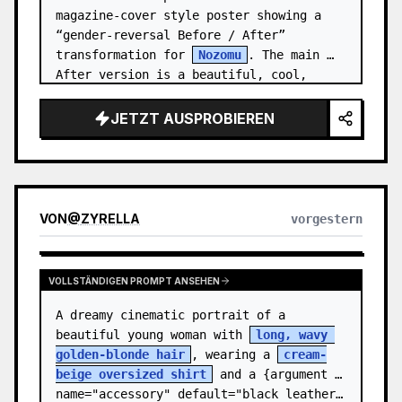
magazine-cover style poster showing a 
“gender-reversal Before / After” 
transformation for 
Nozomu
. The main 
After version is a beautiful, cool, 
androgynous anime boy who preserves…
JETZT AUSPROBIEREN
VON
@
ZYRELLA
vorgestern
VOLLSTÄNDIGEN PROMPT ANSEHEN
A dreamy cinematic portrait of a 
beautiful young woman with 
long, wavy 
golden-blonde hair
, wearing a 
cream-
beige oversized shirt
 and a {argument 
name="accessory" default="black leather…