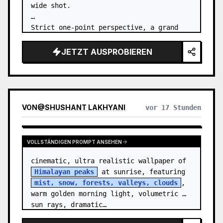
wide shot.

Strict one-point perspective, a grand 
heavenly staircase paved with light 
golden jade, passing through the sea of 
JETZT AUSPROBIEREN
clouds from the bottom…
VON
@
SHUSHANT LAKHYANI
vor 17 Stunden
VOLLSTÄNDIGEN PROMPT ANSEHEN
cinematic, ultra realistic wallpaper of 
Himalayan peaks
 at sunrise, featuring 
mist, snow, forests, valleys, clouds
, 
warm golden morning light, volumetric 
sun rays, dramatic…