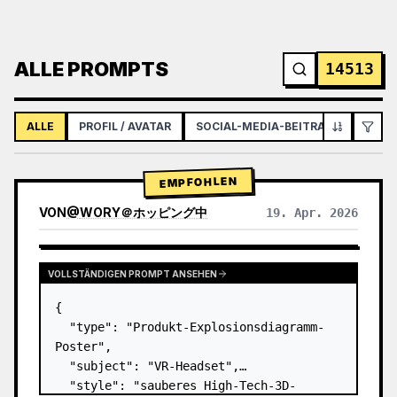
ALLE PROMPTS
14513
ALLE
PROFIL / AVATAR
SOCIAL-MEDIA-BEITRAG
INFOGR
EMPFOHLEN
VON
@
WORY＠ホッピング中
19. Apr. 2026
VOLLSTÄNDIGEN PROMPT ANSEHEN
{

  "type": "Produkt-Explosionsdiagramm-
Poster",

  "subject": "VR-Headset",

  "style": "sauberes High-Tech-3D-