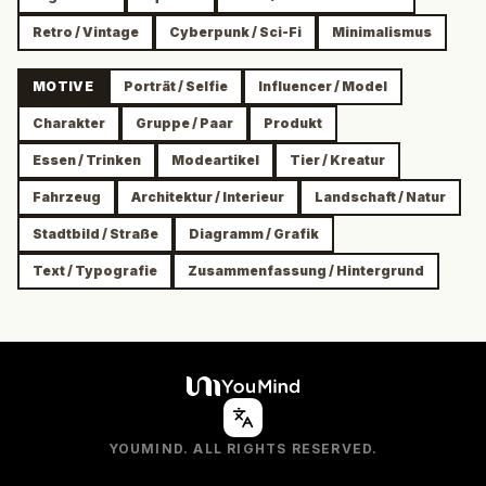
Retro / Vintage
Cyberpunk / Sci-Fi
Minimalismus
MOTIVE
Porträt / Selfie
Influencer / Model
Charakter
Gruppe / Paar
Produkt
Essen / Trinken
Modeartikel
Tier / Kreatur
Fahrzeug
Architektur / Interieur
Landschaft / Natur
Stadtbild / Straße
Diagramm / Grafik
Text / Typografie
Zusammenfassung / Hintergrund
YOUMIND. ALL RIGHTS RESERVED.