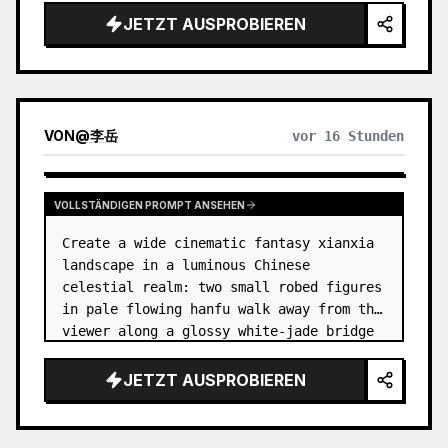
dress
 leaning her cheek on one hand and 
JETZT AUSPROBIEREN
smiling with one eye closed at a wooden 
table in a {argum…
VON
@
李岳
vor 16 Stunden
VOLLSTÄNDIGEN PROMPT ANSEHEN
Create a wide cinematic fantasy xianxia 
landscape in a luminous Chinese 
celestial realm: two small robed figures 
in pale flowing hanfu walk away from the 
viewer along a glossy white-jade bridge 
toward an enormous ornate palace gate 
rising from a mirror-still l…
JETZT AUSPROBIEREN