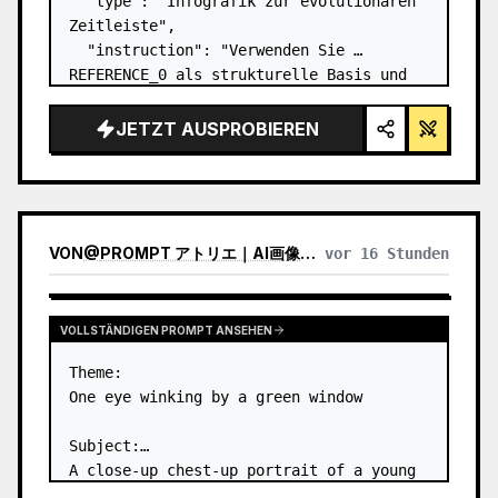
  "type": "Infografik zur evolutionären 
Zeitleiste",

  "instruction": "Verwenden Sie 
REFERENCE_0 als strukturelle Basis und 
verwandeln Sie das flache Vektordesign 
in eine hochrealistische 3D-Infografik. 
JETZT AUSPROBIEREN
Ersetzen Sie die glatten Rampen durch 
markante Steinstu…
VON
@
PROMPT アトリエ｜AI画像プロンプト
vor 16 Stunden
VOLLSTÄNDIGEN PROMPT ANSEHEN
Theme:

One eye winking by a green window

Subject:

A close-up chest-up portrait of a young 
woman wearing a 
white lace-trimmed 