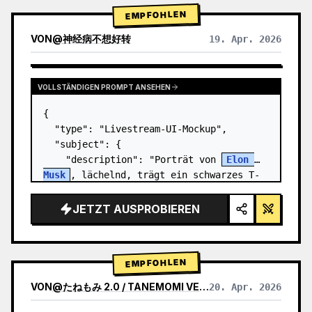
EMPFOHLEN
VON
@
神经病不想好转
19. Apr. 2026
VOLLSTÄNDIGEN PROMPT ANSEHEN
{

  "type": "Livestream-UI-Mockup",

  "subject": {

    "description": "Porträt von 
Elon 
Musk
, lächelnd, trägt ein schwarzes T-
Shirt mit einer weißen technischen 
Grafik",

JETZT AUSPROBIEREN
    "background": "linke Seite zeigt 
einen Bilds…
EMPFOHLEN
VON
@
たねもみ 2.0 / TANEMOMI VER2.0
20. Apr. 2026