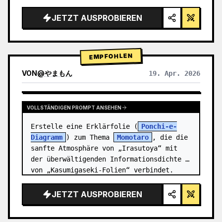
Rendering, Studiobeleuchtung, leuchtende 
Akzente",

JETZT AUSPROBIEREN
  "background": "{argument 
name=\"background color\" 
default=\"sanfter violetter und blauer 
EMPFOHLEN
Verlauf…
VON
@
やまもん
19. Apr. 2026
ERGEBNISSE ANDERER MODELLE ANZEIGEN
VOLLSTÄNDIGEN PROMPT ANSEHEN
Erstelle eine Erklärfolie (
Ponchi-e-
Diagramm
) zum Thema 
Momotaro
, die die 
sanfte Atmosphäre von „Irasutoya“ mit 
der überwältigenden Informationsdichte 
von „Kasumigaseki-Folien“ verbindet.
JETZT AUSPROBIEREN