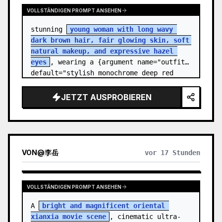
VOLLSTÄNDIGEN PROMPT ANSEHEN
stunning 
young woman with long wavy 
dark brown hair, fair glowing skin, soft 
natural makeup, and expressive hazel 
eyes
, wearing a {argument name="outfit" 
default="stylish monochrome deep red 
streetwear outfit consisting of a…
JETZT AUSPROBIEREN
VON
@
李岳
vor 17 Stunden
VOLLSTÄNDIGEN PROMPT ANSEHEN
A 
bright and magnificent oriental 
xianxia movie scene
, cinematic ultra-