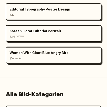
Editorial Typography Poster Design
@K
Korean Floral Editorial Portrait
@𝟡𝟜 ᴾᴸᴬʸᶠᴼᴿᴳᴱ
Woman With Giant Blue Angry Bird
@Alina Ai
Alle Bild-Kategorien