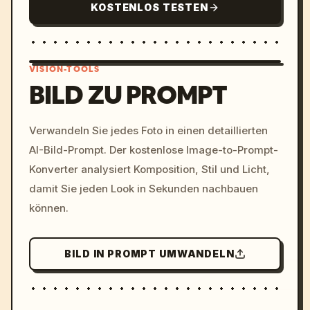
KOSTENLOS TESTEN
VISION-TOOLS
BILD ZU PROMPT
/imagine prompt: cinemati
Verwandeln Sie jedes Foto in einen detaillierten
c, cyberpunk sunset, neon
AI-Bild-Prompt. Der kostenlose Image-to-Prompt-
colors, 8k --v 6.0
Konverter analysiert Komposition, Stil und Licht,
damit Sie jeden Look in Sekunden nachbauen
können.
BILD IN PROMPT UMWANDELN