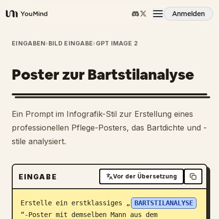
Anmelden
YouMind
Übersicht
EINGABEN
›
BILD EINGABE
›
GPT IMAGE 2
Poster zur Bartstilanalyse
Anwendungsfälle
Fähigkeiten
Ein Prompt im Infografik-Stil zur Erstellung eines
professionellen Pflege-Posters, das Bartdichte und -
Prompts
stile analysiert.
Preise
EINGABE
Vor der Übersetzung
Download
Erstelle ein erstklassiges „
BARTSTILANALYSE
“-Poster mit demselben Mann aus dem 