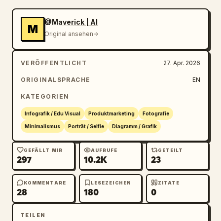
@Maverick | AI
M
Original ansehen
VERÖFFENTLICHT
27. Apr. 2026
ORIGINALSPRACHE
EN
KATEGORIEN
Infografik / Edu Visual
Produktmarketing
Fotografie
Minimalismus
Porträt / Selfie
Diagramm / Grafik
GEFÄLLT MIR
AUFRUFE
GETEILT
297
10.2K
23
KOMMENTARE
LESEZEICHEN
ZITATE
28
180
0
TEILEN