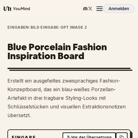
Anmelden
YouMind
Übersicht
EINGABEN
›
BILD EINGABE
›
GPT IMAGE 2
Blue Porcelain Fashion
Anwendungsfälle
Inspiration Board
Fähigkeiten
Erstellt ein ausgefeiltes zweisprachiges Fashion-
Prompts
Konzeptboard, das ein blau-weißes Porzellan-
Artefakt in drei tragbare Styling-Looks mit
Schlüsselstücken und visuellen Extraktionsnotizen
Preise
übersetzt.
Download
EINGABE
Vor der Übersetzung