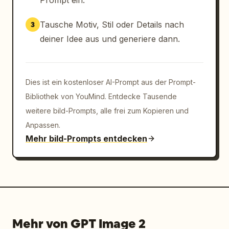
Prompt ein.
weißes Wickel-Maxikleid mit Blumenmuster, V-
Ausschnitt und Taillenband, kurze weiße Jacke 
Tausche Motiv, Stil oder Details nach
3
mit kobaltblauer Paspelierung, weiße 
deiner Idee aus und generiere dann.
Riemchen-Heels, blaue Emaille-Ohrringe, 
elegante redaktionelle Pose","bullets":
["Porzellanblaues Wickelkleid mit 
Blumenmuster","Weiße Kurzjacke","Blaue 
Dies ist ein kostenloser AI-Prompt aus der Prompt-
Emaille-Ohrringe"],"analysis_box":"Look 01 
Bibliothek von YouMind. Entdecke Tausende
Analyse: Verstärkung der Porzellan-Ästhetik, 
weitere bild-Prompts, alle frei zum Kopieren und
visueller Ankerpunkt."},
Anpassen.
{"number":"02","label":"Work Look / 
Mehr bild-Prompts entdecken
Business","model":"ganzfiguriges weibliches 
Fashion-Model, trägt eine strukturierte 
marineblaue Seidenbluse, in eine hoch 
taillierte, warmweiße gerade Hose gesteckt, 
schmaler Gürtel, blau-weiße Loafer, 
dunkelblaue strukturierte Handtasche, 
poliertes Office-Styling","bullets":
Mehr von GPT Image 2
["Strukturierte marineblaue 