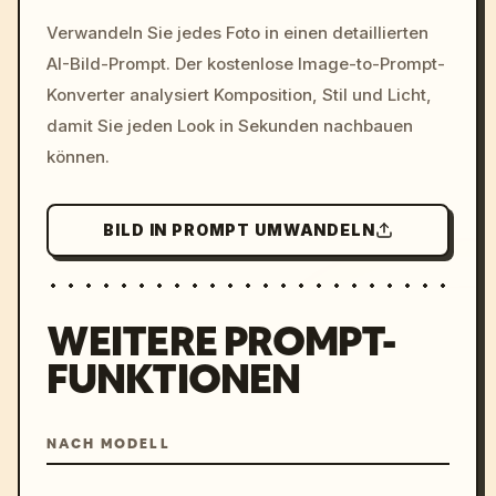
/imagine prompt: cinemati
Verwandeln Sie jedes Foto in einen detaillierten
c, cyberpunk sunset, neon
AI-Bild-Prompt. Der kostenlose Image-to-Prompt-
colors, 8k --v 6.0
Konverter analysiert Komposition, Stil und Licht,
damit Sie jeden Look in Sekunden nachbauen
können.
BILD IN PROMPT UMWANDELN
WEITERE PROMPT-
FUNKTIONEN
NACH MODELL