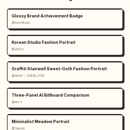
Bluse","Elfenbeinweiße Stoffhose","Blau-weiße 
Loafer"],"analysis_box":"Look 02 Analyse: 
Glossy Brand Achievement Badge
Reduzierung der Verspieltheit, Beibehaltung 
@AmirMušić
der strukturellen Porzellan-Ästhetik."},
{"number":"03","label":"Date Look / 
Date","model":"ganzfiguriges weibliches 
Korean Studio Fashion Portrait
Fashion-Model, trägt ein kurzärmeliges blau-
@Johnn
weißes Porzellan-Blumen-Teekleid, sanfter V-
Ausschnitt, taillierter Schnitt, weiße 
Graffiti Stairwell Sweet-Goth Fashion Portrait
Sandalen mit Knöchelriemen, Rattan-Mini-
Handtasche, romantische lässige 
@serein ｜买美股上币安
Pose","bullets":["Blau-weißes Teekleid mit 
Blumenmuster","Rattan-Mini-Tasche","Weiße 
Three-Panel AI Billboard Comparison
Riemchensandalen"],"analysis_box":"Look 03 
@leo 🐾
Analyse: Sanfte Prints und leichte 
Silhouetten für einen femininen Look."}]},
{"title":"Schlüsselstücke","position":"oben 
Minimalist Meadow Portrait
rechts","count":6,"items":["Blumen-
@Taaruk