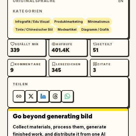
ORIGINALSPRACHE
EN
Lotusrankenmuster","rundes Farbmuster 
KATEGORIEN
beschriftet mit 钴蓝发色 (Kobaltblau)","rundes 
Farbmuster beschriftet mit 胎白色 
Infografik / Edu Visual
Produktmarketing
Minimalismus
(Porzellanweiß)","rundes Motiv-Icon 
Tinte / Chinesischer Stil
Modeartikel
Diagramm / Grafik
beschriftet mit 缠枝莲纹 
(Lotusrankenmuster)","rundes glänzendes 
GEFÄLLT MIR
AUFRUFE
GETEILT
339
401.4K
51
Materialmuster beschriftet mit 釉面温润 
(Sanfter Glasurglanz)","Vasen-Silhouette-Icon 
beschriftet with 梅瓶廓形 (Meiping-Vasen-
KOMMENTARE
LESEZEICHEN
ZITATE
9
345
3
Silhouette)"]},{"title":"Visuelle Extraktion 
/ Visual Extraction","position":"unten 
TEILEN
links","count":5,"subsections":
[{"name":"Farbpalette","count":6,"labels":
["Tiefseeblau","Hellblau","Indigoblau","Elfen
beinweiß","Warmweiß","Emailleblau"]},
Go beyond generating bild
{"name":"Stil-Keywords","count":6,"labels":
["Östliche Porzellan-
Collect materials, process them, generate
Ästhetik","Zurückhaltende 
finished work, and distribute it from one AI