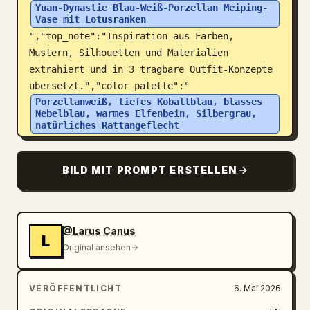
Yuan-Dynastie Blau-Weiß-Porzellan Meiping-
Vase mit Lotusranken
","top_note":"Inspiration aus Farben, 
Mustern, Silhouetten und Materialien 
extrahiert und in 3 tragbare Outfit-Konzepte 
übersetzt.","color_palette":"
Porzellanweiß, tiefes Kobaltblau, blasses 
Nebelblau, warmes Elfenbein, Silbergrau, 
natürliches Rattangeflecht
","layout":{"canvas":"breites 16:9 
Querformat-Board, cremefarbener Hintergrund, 
BILD MIT PROMPT ERSTELLEN
dünne blaue Ränder, drei Hauptspalten: 
Inspiration und visuelle Extraktion links, 
drei vollständige Outfit-Looks in der Mitte, 
Schlüsselstücke und Notizen 
@Larus Canus
L
rechts","sections":
Original ansehen
[{"title":"Inspirationsquelle / Inspiration 
Source","position":"oben 
VERÖFFENTLICHT
6. Mai 2026
links","count":6,"contents":["große blau-
weiße Meiping-Porzellanvase mit 