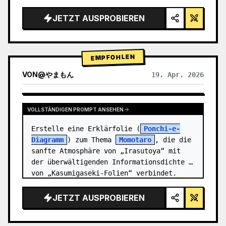
Rendering, Studiobeleuchtung, leuchtende 
Akzente",

JETZT AUSPROBIEREN
  "background": "{argument 
name=\"background color\" 
default=\"sanfter violetter und blauer 
EMPFOHLEN
Verlauf…
VON
@
やまもん
19. Apr. 2026
ERGEBNISSE ANDERER MODELLE ANZEIGEN
VOLLSTÄNDIGEN PROMPT ANSEHEN
Erstelle eine Erklärfolie (
Ponchi-e-
Diagramm
) zum Thema 
Momotaro
, die die 
sanfte Atmosphäre von „Irasutoya“ mit 
der überwältigenden Informationsdichte 
von „Kasumigaseki-Folien“ verbindet.
JETZT AUSPROBIEREN