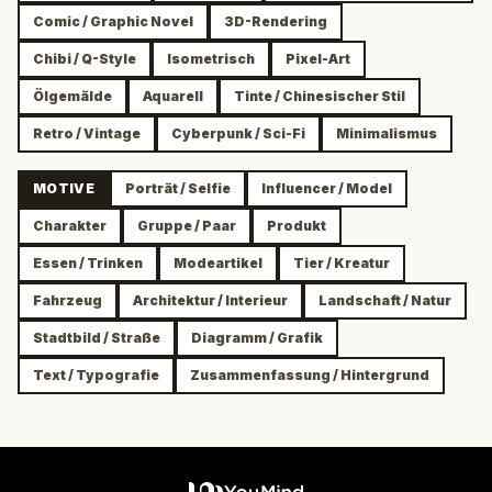
Comic / Graphic Novel
3D-Rendering
Chibi / Q-Style
Isometrisch
Pixel-Art
Ölgemälde
Aquarell
Tinte / Chinesischer Stil
Retro / Vintage
Cyberpunk / Sci-Fi
Minimalismus
MOTIVE
Porträt / Selfie
Influencer / Model
Charakter
Gruppe / Paar
Produkt
Essen / Trinken
Modeartikel
Tier / Kreatur
Fahrzeug
Architektur / Interieur
Landschaft / Natur
Stadtbild / Straße
Diagramm / Grafik
Text / Typografie
Zusammenfassung / Hintergrund