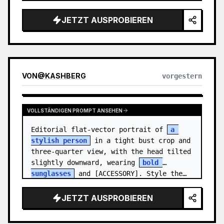
medal.

JETZT AUSPROBIEREN
Canvas: Wide 16:9 white stu…
VON
@
KASHBERG
vorgestern
VOLLSTÄNDIGEN PROMPT ANSEHEN
Editorial flat-vector portrait of 
a 
stylish person
 in a tight bust crop and 
three-quarter view, with the head tilted 
slightly downward, wearing 
bold 
sunglasses
 and [ACCESSORY]. Style the…
JETZT AUSPROBIEREN