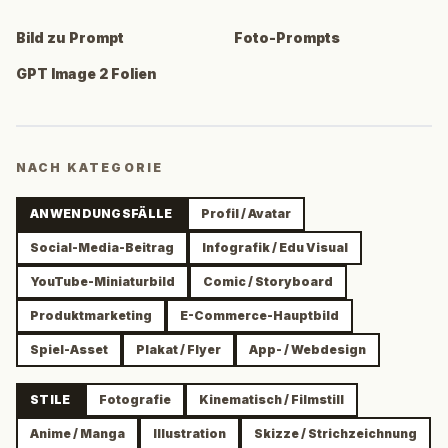
Bild zu Prompt
Foto-Prompts
GPT Image 2 Folien
NACH KATEGORIE
ANWENDUNGSFÄLLE
Profil / Avatar
Social-Media-Beitrag
Infografik / Edu Visual
YouTube-Miniaturbild
Comic / Storyboard
Produktmarketing
E-Commerce-Hauptbild
Spiel-Asset
Plakat / Flyer
App- / Webdesign
STILE
Fotografie
Kinematisch / Filmstill
Anime / Manga
Illustration
Skizze / Strichzeichnung