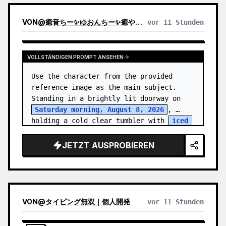
VON
@
癒音ちー✨ゆおんちー✨癒やし声ASMRとAI
vor 11 Stunden
VOLLSTÄNDIGEN PROMPT ANSEHEN
Use the character from the provided 
reference image as the main subject. 
Standing in a brightly lit doorway on 
Saturday morning, August 8, 2026
, 
holding a cold clear tumbler with 
iced 
fruit tea
…
JETZT AUSPROBIEREN
VON
@
タイピング無双｜個人開発
vor 11 Stunden