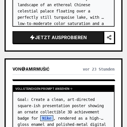
landscape of an ethereal Chinese 
celestial palace floating over a 
perfectly still turquoise lake, with 
low-to-moderate color saturation and a 
dreamy refined atmosphere. Center the 
composition on an enormous white jade 
JETZT AUSPROBIEREN
and pale a…
VON
@
AMIRMUŠIĆ
vor 23 Stunden
VOLLSTÄNDIGEN PROMPT ANSEHEN
Goal: Create a clean, art-directed 
square-ish presentation poster showing 
an ornate collectible 3D achievement 
badge for 
Nike
, rendered as a high-
gloss enamel and polished-metal digital 