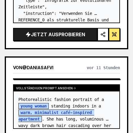
  "type": "Infografik zur evolutionären 
Zeitleiste",

  "instruction": "Verwenden Sie 
REFERENCE_0 als strukturelle Basis und 
verwandeln Sie das flache Vektordesign 
in eine hochrealistische 3D-Infografik. 
JETZT AUSPROBIEREN
Ersetzen Sie die glatten Rampen durch 
markante Steinstu…
VON
@
DANIASAFVI
vor 11 Stunden
VOLLSTÄNDIGEN PROMPT ANSEHEN
Photorealistic fashion portrait of a 
young woman
 standing indoors in a 
warm, minimalist café-inspired 
apartment
. She has long, voluminous 
wavy dark brown hair cascading over her 
shoulders,…