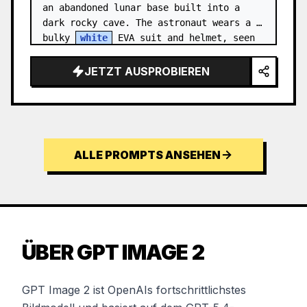
an abandoned lunar base built into a 
dark rocky cave. The astronaut wears a 
bulky 
white
 EVA suit and helmet, seen 
from behind and sligh…
JETZT AUSPROBIEREN
ALLE PROMPTS ANSEHEN
ÜBER GPT IMAGE 2
GPT Image 2 ist OpenAIs fortschrittlichstes