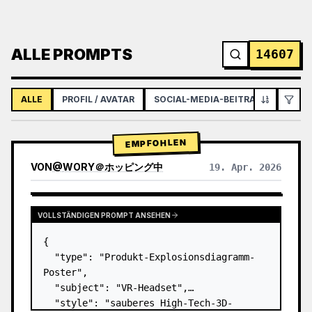
ALLE PROMPTS
14607
ALLE
PROFIL / AVATAR
SOCIAL-MEDIA-BEITRAG
INFOGR
EMPFOHLEN
VON
@
WORY＠ホッピング中
19. Apr. 2026
VOLLSTÄNDIGEN PROMPT ANSEHEN
{

  "type": "Produkt-Explosionsdiagramm-
Poster",

  "subject": "VR-Headset",

  "style": "sauberes High-Tech-3D-