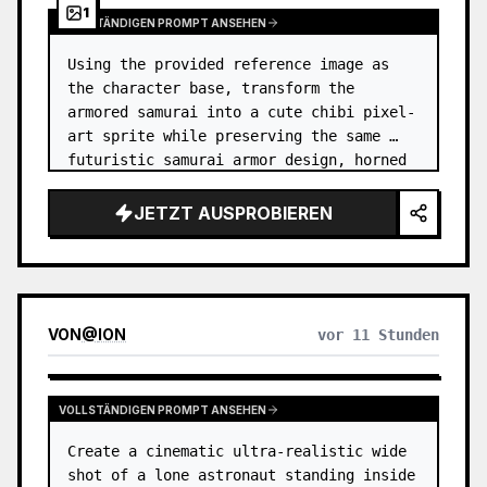
1
VOLLSTÄNDIGEN PROMPT ANSEHEN
Using the provided reference image as 
the character base, transform the 
armored samurai into a cute chibi pixel-
art sprite while preserving the same 
futuristic samurai armor design, horned 
helmet, black/teal/magenta color 
accents, glowing cyan energy details,…
JETZT AUSPROBIEREN
VON
@
ION
vor 11 Stunden
VOLLSTÄNDIGEN PROMPT ANSEHEN
Create a cinematic ultra-realistic wide 
shot of a lone astronaut standing inside 