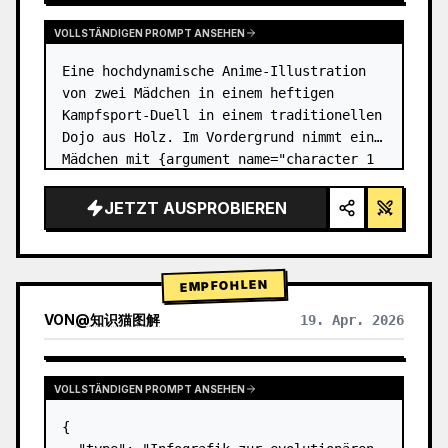
VOLLSTÄNDIGEN PROMPT ANSEHEN
Eine hochdynamische Anime-Illustration 
von zwei Mädchen in einem heftigen 
Kampfsport-Duell in einem traditionellen 
Dojo aus Holz. Im Vordergrund nimmt ein 
Mädchen mit {argument name="character 1 
hair" default="schwarzem Haar in einem 
hohen Dutt mit roten Bände…
JETZT AUSPROBIEREN
EMPFOHLEN
VON
@
知识猫图解
19. Apr. 2026
VOLLSTÄNDIGEN PROMPT ANSEHEN
{
