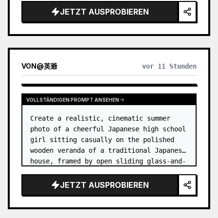
JETZT AUSPROBIEREN
VON
@
英爺
vor 11 Stunden
VOLLSTÄNDIGEN PROMPT ANSEHEN
Create a realistic, cinematic summer 
photo of a cheerful Japanese high school 
girl sitting casually on the polished 
wooden veranda of a traditional Japanese 
house, framed by open sliding glass-and-
wood doors. She wears a white sailor-
style school uniform top w…
JETZT AUSPROBIEREN