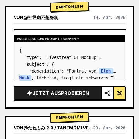
EMPFOHLEN
VON
@
神经病不想好转
19. Apr. 2026
VOLLSTÄNDIGEN PROMPT ANSEHEN
{

  "type": "Livestream-UI-Mockup",

  "subject": {

    "description": "Porträt von 
Elon 
Musk
, lächelnd, trägt ein schwarzes T-
Shirt mit einer weißen technischen 
Grafik",

JETZT AUSPROBIEREN
    "background": "linke Seite zeigt 
einen Bilds…
EMPFOHLEN
VON
@
たねもみ 2.0 / TANEMOMI VER2.0
20. Apr. 2026