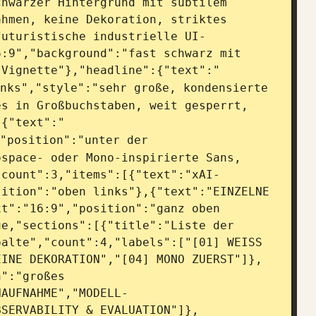
hwarzer Hintergrund mit subtilem 
hmen, keine Dekoration, striktes 
futuristische industrielle UI-
:9","background":"fast schwarz mit 
 Vignette"},"headline":{"text":"
nks","style":"sehr große, kondensierte 
s in Großbuchstaben, weit gesperrt, 
:{"text":"
"position":"unter der 
space- oder Mono-inspirierte Sans, 
"count":3,"items":[{"text":"xAI-
ition":"oben links"},{"text":"EINZELNE 
t":"16:9","position":"ganz oben 
e,"sections":[{"title":"Liste der 
alte","count":4,"labels":["[01] WEISS 
EINE DEKORATION","[04] MONO ZUERST"]},
":"großes 
NAUFNAHME","MODELL-
BSERVABILITY & EVALUATION"]},