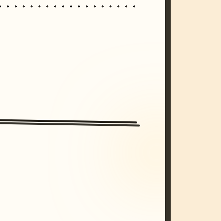
/imagine prompt: cinematic, cyberpunk s
unset, neon colors, 8k --v 6.0