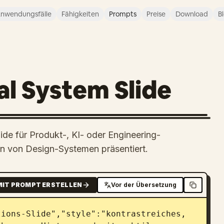
nwendungsfälle
Fähigkeiten
Prompts
Preise
Download
B
al System Slide
ide für Produkt-, KI- oder Engineering-
en von Design-Systemen präsentiert.
MIT PROMPT ERSTELLEN
Vor der Übersetzung
ions-Slide","style":"kontrastreiches, 