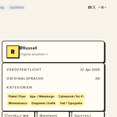
log
Updates
@Russell
R
Original ansehen
VERÖFFENTLICHT
22. Apr. 2026
ORIGINALSPRACHE
EN
KATEGORIEN
Plakat / Flyer
App- / Webdesign
Cyberpunk / Sci-Fi
Minimalismus
Diagramm / Grafik
Text / Typografie
GEFÄLLT MIR
AUFRUFE
GETEILT