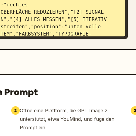
:"rechtes 
OBERFLÄCHE REDUZIEREN","[2] SIGNAL 
N","[4] ALLES MESSEN","[5] ITERATIV 
streifen","position":"unten volle 
STEM","FARBSYSTEM","TYPOGRAFIE-
TEKTUR","flow":{"count":4,"boxes":
1]","lines":["STREAMS","BATCH","API"]},
","lines":["TRAIN","EVAL","INFER"]},
nes":["VECTOR STORE","KV 
STELLUNG","index":"[04]","lines":
nectors":"3 nach rechts zeigende Pfeile 
n Prompt
module":{"title":"OBSERVABILITY & 
OGGING / TRACING / METRICS / 
Feedback-Linie unter den 4 Boxen mit 4 
Öffne eine Plattform, die GPT Image 2
2
len, die zurück zu jeder oberen Box 
unterstützt, etwa YouMind, und füge den
":
Prompt ein.
X BASIS-EINHEIT","visual":"dichte 
 in Reihen angeordnet"},"middle_block":