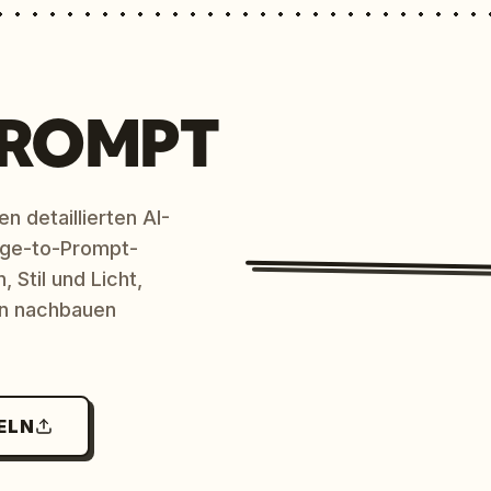
PROMPT
n detaillierten AI-
age-to-Prompt-
 Stil und Licht,
en nachbauen
ELN