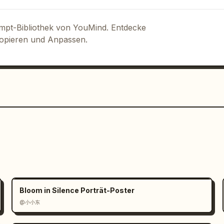
5,"swatches":
isual":"fünf Graustufen-Quadrate von 
ompt-Bibliothek von YouMind. Entdecke
lock":{"title":"TYPOGRAFIE-
Kopieren und Anpassen.
ANS
"}},"composition":"sauberer, 
einem 8px-Raster ausgerichtet, 
Trennlinien, keine Fotos, keine 
grundtiefe, technischer Pitch-Deck-
tor-Präsentations-Mockup, ultra-scharfe 
oard"}
Bloom in Silence Porträt-Poster
@小小东