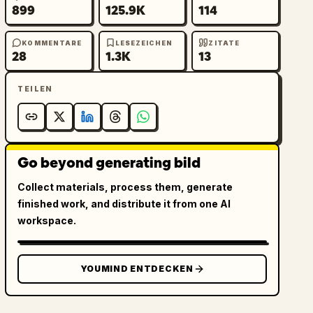
899
125.9K
114
KOMMENTARE
LESEZEICHEN
ZITATE
28
1.3K
13
TEILEN
Go beyond generating bild
Collect materials, process them, generate
finished work, and distribute it from one AI
workspace.
YOUMIND ENTDECKEN