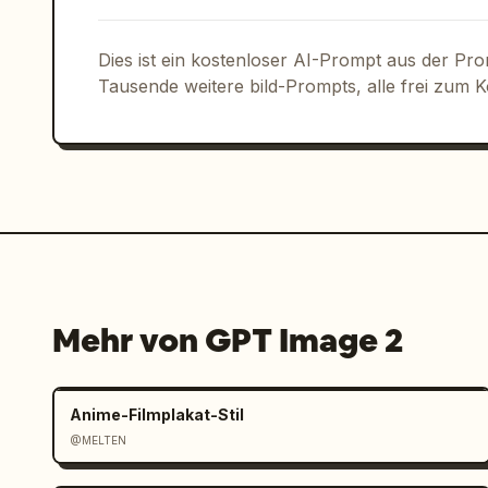
{"title":"FARBSYSTEM","swatch_count":
["#FFFFFF","70%","50%","20%","10%"],"v
Dies ist ein kostenloser AI-Prompt aus der Pr
Weiß bis sehr dunklem Grau"},"right_b
Tausende weitere bild-Prompts, alle frei zum 
SYSTEM","text":"
GEIST MONO / GEIST S
großzügiger Abstand, alle Elemente an 
überwiegend linksbündiger Text, dünne 
Verläufe außer extrem subtiler Hinter
Cover-Look","rendering":"knackiges Vek
Typografie, poliertes Design-System-B
Mehr von GPT Image 2
Anime-Filmplakat-Stil
@MELTEN