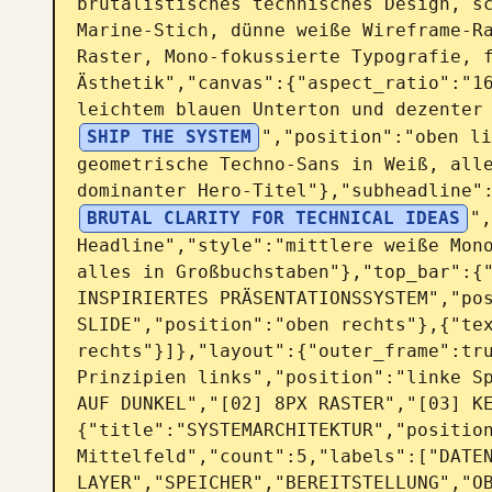
brutalistisches technisches Design, sc
Marine-Stich, dünne weiße Wireframe-Ra
Raster, Mono-fokussierte Typografie, 
Ästhetik","canvas":{"aspect_ratio":"16
leichtem blauen Unterton und dezenter
SHIP THE SYSTEM
","position":"oben li
geometrische Techno-Sans in Weiß, alle
dominanter Hero-Titel"},"subheadline"
BRUTAL CLARITY FOR TECHNICAL IDEAS
",
Headline","style":"mittlere weiße Mono
alles in Großbuchstaben"},"top_bar":{
INSPIRIERTES PRÄSENTATIONSSYSTEM","pos
SLIDE","position":"oben rechts"},{"tex
rechts"}]},"layout":{"outer_frame":tru
Prinzipien links","position":"linke Sp
AUF DUNKEL","[02] 8PX RASTER","[03] K
{"title":"SYSTEMARCHITEKTUR","position
Mittelfeld","count":5,"labels":["DATE
LAYER","SPEICHER","BEREITSTELLUNG","O