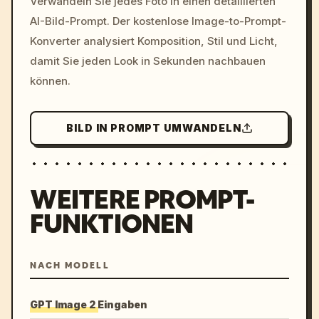
Verwandeln Sie jedes Foto in einen detaillierten
c, cyberpunk sunset, neon
AI-Bild-Prompt. Der kostenlose Image-to-Prompt-
colors, 8k --v 6.0
Konverter analysiert Komposition, Stil und Licht,
damit Sie jeden Look in Sekunden nachbauen
können.
BILD IN PROMPT UMWANDELN
WEITERE PROMPT-
FUNKTIONEN
NACH MODELL
GPT Image 2 Eingaben