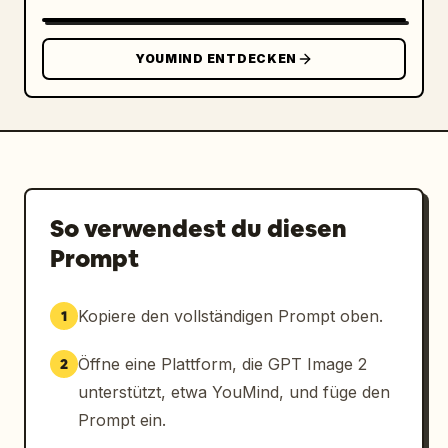
x1",

        "24 Puffs: Wow! Eine große Rakete!",

        "18 Cola mit Eis: Tolle Katze~",

YOUMIND ENTDECKEN
        "7 Kleiner Fisch: Die Katze ist so 
süß😍",

        "12 Wolke: Danke Hailey!",

        "30 Erdbeermilchshake: Los geht's🚀🚀
🚀",

        "5 Nutzer123456789: Knuddelt die 
Katze~"

So verwendest du diesen
      ]

Prompt
    },

    "floating_reactions": [

      "pinke Herzen",

Kopiere den vollständigen Prompt oben.
1
      "gelbe Herzen",

      "blaue Herzen",

Öffne eine Plattform, die GPT Image 2
2
      "lachendes Emoji"

unterstützt, etwa YouMind, und füge den
    ],

Prompt ein.
    "bottom_bar": {
