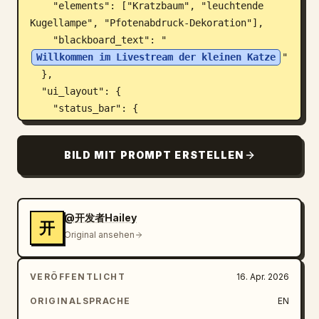
    "elements": ["Kratzbaum", "leuchtende 
Kugellampe", "Pfotenabdruck-Dekoration"],

    "blackboard_text": "
Willkommen im Livestream der kleinen Katze
"

  },

  "ui_layout": {

    "status_bar": {

      "time": "20:30",

      "battery": "72"

BILD MIT PROMPT ERSTELLEN
    },

    "header": {

      "host_info": {

        "name": "
@开发者Hailey
开
Livestream der kleinen Katze
",

Original ansehen
        "likes": "1,23 Mio. Likes",

        "button": "Folgen"

VERÖFFENTLICHT
16. Apr. 2026
      },

      "rank": "Platz 1 der Stunden-Charts",

ORIGINALSPRACHE
EN
      "viewers": {
