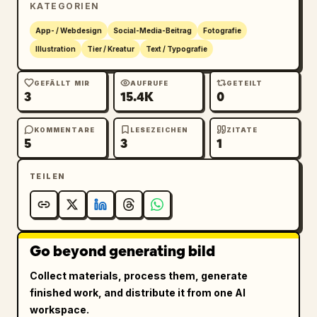
KATEGORIEN
        "count": "16.000",

        "avatars_count": 3

App- / Webdesign
Social-Media-Beitrag
Fotografie
      },

Illustration
Tier / Kreatur
Text / Typografie
      "widgets": [

        "Mehr Livestreams >",

GEFÄLLT MIR
AUFRUFE
GETEILT
3
15.4K
0
        "Geschenke-Galerie 24/28 Klassisch"

      ]

    },

KOMMENTARE
LESEZEICHEN
ZITATE
5
3
1
    "gift_notification": {

      "sender": "
Hailey
",

TEILEN
      "action": "sendet 
Große Rakete
",

      "multiplier": "x1",

      "badge": "Wahre Liebe"

    },

Go beyond generating bild
    "chat_box": {

      "message_count": 7,

Collect materials, process them, generate
      "messages": [

finished work, and distribute it from one AI
        "35 Hailey sendet Große Rakete 🚀 
workspace.