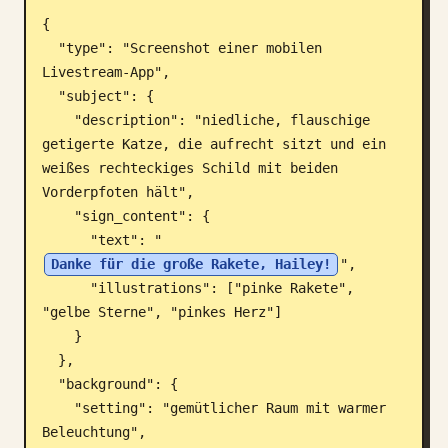
{

Blog
  "type": "Screenshot einer mobilen 
Livestream-App",

Updates
  "subject": {

    "description": "niedliche, flauschige 
getigerte Katze, die aufrecht sitzt und ein 
weißes rechteckiges Schild mit beiden 
Vorderpfoten hält",

    "sign_content": {

      "text": "
Danke für die große Rakete, Hailey!
",

      "illustrations": ["pinke Rakete", 
"gelbe Sterne", "pinkes Herz"]

    }

  },

  "background": {

    "setting": "gemütlicher Raum mit warmer 
Beleuchtung",
