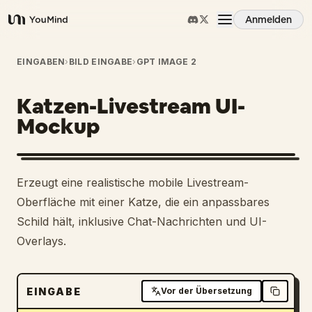
Anmelden
YouMind
Übersicht
EINGABEN
›
BILD EINGABE
›
GPT IMAGE 2
Katzen-Livestream UI-
Anwendungsfälle
Mockup
Fähigkeiten
Erzeugt eine realistische mobile Livestream-
Prompts
Oberfläche mit einer Katze, die ein anpassbares
Schild hält, inklusive Chat-Nachrichten und UI-
Overlays.
Preise
Download
EINGABE
Vor der Übersetzung