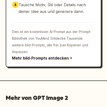
      "input_placeholder": "Sag etwas...",

Tausche Motiv, Stil oder Details nach
3
      "icons_count": 4,

deiner Idee aus und generiere dann.
      "icons": [

        "Smiley",

        "Herz",

        "Geschenkbox",

Dies ist ein kostenloser AI-Prompt aus der Prompt-
        "Auslassungspunkte"

Bibliothek von YouMind. Entdecke Tausende
      ]

weitere bild-Prompts, alle frei zum Kopieren und
    }

Anpassen.
  }

Mehr bild-Prompts entdecken
}
Mehr von GPT Image 2