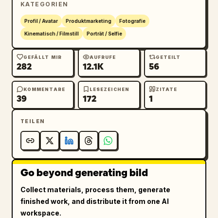
filmischer Kontrast, keine künstliche 
KATEGORIEN
Plastikhaut, keine zusätzlichen Finger, keine 
Profil / Avatar
Produktmarketing
Fotografie
verzerrten Hände, keine fehlerhafte Anatomie.
Kinematisch / Filmstill
Porträt / Selfie
GEFÄLLT MIR
AUFRUFE
GETEILT
282
12.1K
56
KOMMENTARE
LESEZEICHEN
ZITATE
39
172
1
TEILEN
Go beyond generating bild
Collect materials, process them, generate
finished work, and distribute it from one AI
workspace.