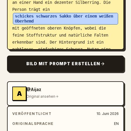
an einer Hand ein dezenter Silberring. Die 
Person trägt ein 
schickes schwarzes Sakko über einem weißen 
Oberhemd
mit geöffneten oberen Knöpfen, wobei die 
feine Stoffstruktur und natürliche Falten 
erkennbar sind. Der Hintergrund ist ein 
nahtloses, einfarbiges Schwarz. Nutze eine 
starke, gerichtete Studiobeleuchtung mit 
sattem Kontrast, sauberem Schattenverlauf und 
BILD MIT PROMPT ERSTELLEN
realistischer Hauttextur. Hebe feine Details 
hervor, wie einzelne Haarsträhnen, 
Bartstoppeln (falls vorhanden), Feuchtigkeit 
@Aijaz
in den Augen, Hauttextur, das Zifferblatt der 
A
Original ansehen
Uhr, Reflexionen auf dem Metallarmband und 
den Silberring. Aufgenommen im Look eines 
85mm-Porträtobjektivs, geringe Schärfentiefe, 
VERÖFFENTLICHT
10. Juni 2026
erstklassige Werbefotografie, ultrascharfer 
ORIGINALSPRACHE
EN
Fokus, weiche natürliche Hautübergänge, 