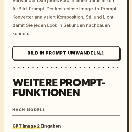
Verwandeln Sie jedes Foto in einen detaillierten
c, cyberpunk sunset, neon
AI-Bild-Prompt. Der kostenlose Image-to-Prompt-
colors, 8k --v 6.0
Konverter analysiert Komposition, Stil und Licht,
damit Sie jeden Look in Sekunden nachbauen
können.
BILD IN PROMPT UMWANDELN
WEITERE PROMPT-
FUNKTIONEN
NACH MODELL
GPT Image 2 Eingaben