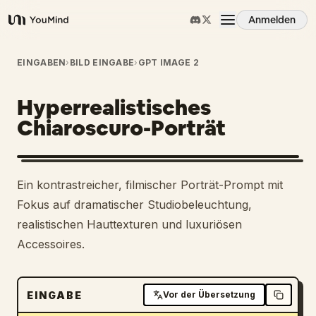
Anmelden
YouMind
Übersicht
EINGABEN
›
BILD EINGABE
›
GPT IMAGE 2
Hyperrealistisches
Anwendungsfälle
Chiaroscuro-Porträt
Fähigkeiten
Ein kontrastreicher, filmischer Porträt-Prompt mit
Prompts
Fokus auf dramatischer Studiobeleuchtung,
realistischen Hauttexturen und luxuriösen
Accessoires.
Preise
Download
EINGABE
Vor der Übersetzung