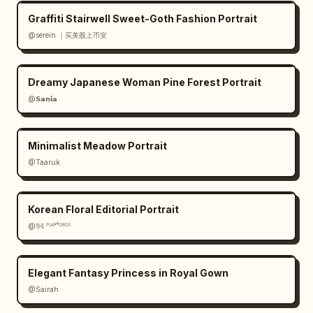
Graffiti Stairwell Sweet-Goth Fashion Portrait
@serein ｜买美股上币安
Dreamy Japanese Woman Pine Forest Portrait
@𝗦𝗮𝗻𝗶𝗮
Minimalist Meadow Portrait
@Taaruk
Korean Floral Editorial Portrait
@𝟡𝟜 ᴾᴸᴬʸᶠᴼᴿᴳᴱ
Elegant Fantasy Princess in Royal Gown
@Sairah