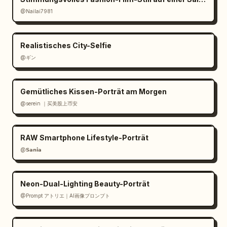
@Nailai7981
Realistisches City-Selfie
@ギン
Gemütliches Kissen-Porträt am Morgen
@serein ｜买美股上币安
RAW Smartphone Lifestyle-Porträt
@𝗦𝗮𝗻𝗶𝗮
Neon-Dual-Lighting Beauty-Porträt
@Prompt アトリエ｜AI画像プロンプト