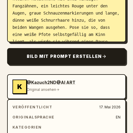
Fangzähnen, ein leichtes Rouge unter den 
Augen, graue Schnauzenmarkierungen und lange, 
dünne weiße Schnurrhaare hinzu, die von 
beiden Wangen ausgehen. Pose sie so, dass 
eine weiße Pfote selbstgefällig am Kinn 
liegt, als würde sie während einer Pause 
nachdenken. Kleide sie in ein primitives 
Tribal-Fantasy-Outfit, das aus genau 5 
BILD MIT PROMPT ERSTELLEN
sichtbaren Elementen besteht: einem 
schwarzen, flauschigen Fellkragen, einem 
braunen Leder-Brustwickel über einer 
@Kazuch2ND@AI ART
Schulter, einer Reihe kleiner Elfenbein-
K
Original ansehen
Fangzahn-Ornamente am Ausschnitt, braunen 
Leder-Armwickeln am erhobenen Arm und einem 
braunen Armband mit weißen Rautenmustern am 
VERÖFFENTLICHT
17. Mai 2026
gegenüberliegenden Oberarm. Verwende klare 
ORIGINALSPRACHE
EN
digitale Anime-Linienführung, weiche Cel-
Shading-Schattierungen, glänzende Haar-
KATEGORIEN