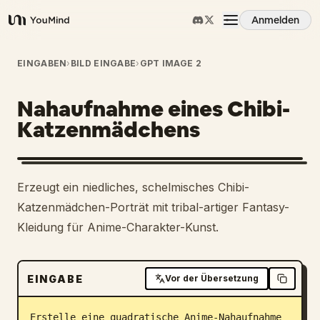
Anmelden
YouMind
Übersicht
EINGABEN
›
BILD EINGABE
›
GPT IMAGE 2
Nahaufnahme eines Chibi-
Anwendungsfälle
Katzenmädchens
Fähigkeiten
Erzeugt ein niedliches, schelmisches Chibi-
Prompts
Katzenmädchen-Porträt mit tribal-artiger Fantasy-
Kleidung für Anime-Charakter-Kunst.
Preise
EINGABE
Vor der Übersetzung
Download
Erstelle eine quadratische Anime-Nahaufnahme 