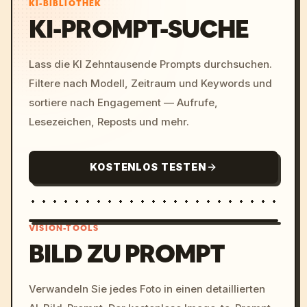
KI-BIBLIOTHEK
KI-PROMPT-SUCHE
Lass die KI Zehntausende Prompts durchsuchen.
Filtere nach Modell, Zeitraum und Keywords und
sortiere nach Engagement — Aufrufe,
Lesezeichen, Reposts und mehr.
KOSTENLOS TESTEN
VISION-TOOLS
BILD ZU PROMPT
/imagine prompt: cinemati
Verwandeln Sie jedes Foto in einen detaillierten
c, cyberpunk sunset, neon