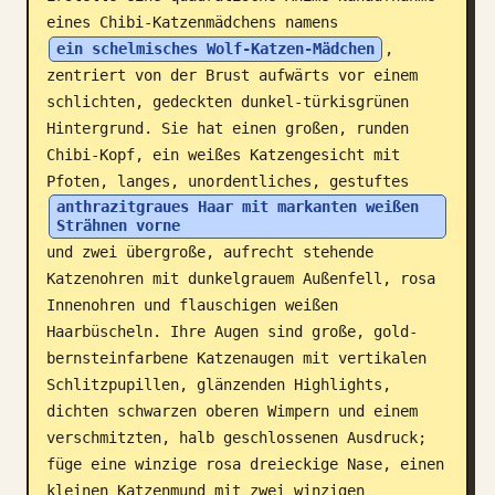
eines Chibi-Katzenmädchens namens 
Blog
ein schelmisches Wolf-Katzen-Mädchen
, 
zentriert von der Brust aufwärts vor einem 
Updates
schlichten, gedeckten dunkel-türkisgrünen 
Hintergrund. Sie hat einen großen, runden 
Chibi-Kopf, ein weißes Katzengesicht mit 
Pfoten, langes, unordentliches, gestuftes 
anthrazitgraues Haar mit markanten weißen 
Strähnen vorne
und zwei übergroße, aufrecht stehende 
Katzenohren mit dunkelgrauem Außenfell, rosa 
Innenohren und flauschigen weißen 
Haarbüscheln. Ihre Augen sind große, gold-
bernsteinfarbene Katzenaugen mit vertikalen 
Schlitzpupillen, glänzenden Highlights, 
dichten schwarzen oberen Wimpern und einem 
verschmitzten, halb geschlossenen Ausdruck; 
füge eine winzige rosa dreieckige Nase, einen 
kleinen Katzenmund mit zwei winzigen 