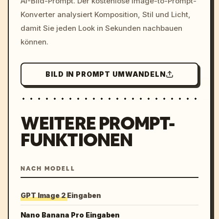
AI-Bild-Prompt. Der kostenlose Image-to-Prompt-
colors, 8k --v 6.0
Konverter analysiert Komposition, Stil und Licht,
damit Sie jeden Look in Sekunden nachbauen
können.
BILD IN PROMPT UMWANDELN
WEITERE PROMPT-
FUNKTIONEN
NACH MODELL
GPT Image 2 Eingaben
Nano Banana Pro Eingaben