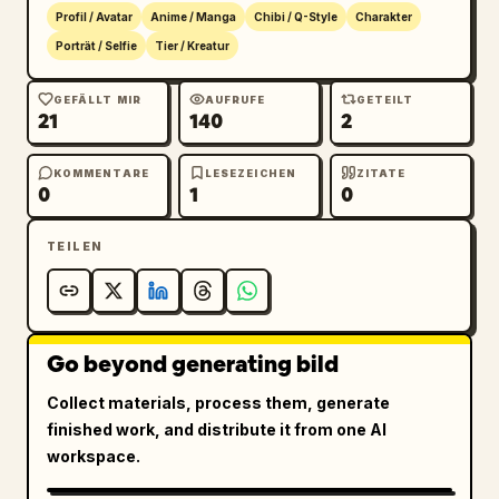
Highlights, kontrastreiche schwarze 
Profil / Avatar
Anime / Manga
Chibi / Q-Style
Charakter
Umrandungen, detaillierte Felltextur an Ohren 
Porträt / Selfie
Tier / Kreatur
und Kragen, einen niedlichen, aber leicht 
wilden Ausdruck, keinen Text, kein 
GEFÄLLT MIR
AUFRUFE
GETEILT
Wasserzeichen, keine zusätzlichen Charaktere 
21
140
2
und halte den Bildausschnitt eng, sodass die 
Ohren fast den oberen Rand berühren.
KOMMENTARE
LESEZEICHEN
ZITATE
0
1
0
TEILEN
Go beyond generating bild
Collect materials, process them, generate
finished work, and distribute it from one AI
workspace.