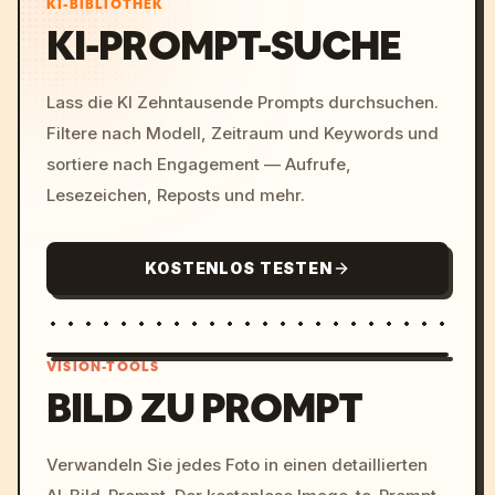
KI-BIBLIOTHEK
KI-PROMPT-SUCHE
Lass die KI Zehntausende Prompts durchsuchen.
Filtere nach Modell, Zeitraum und Keywords und
sortiere nach Engagement — Aufrufe,
Lesezeichen, Reposts und mehr.
KOSTENLOS TESTEN
VISION-TOOLS
BILD ZU PROMPT
/imagine prompt: cinemati
Verwandeln Sie jedes Foto in einen detaillierten
c, cyberpunk sunset, neon