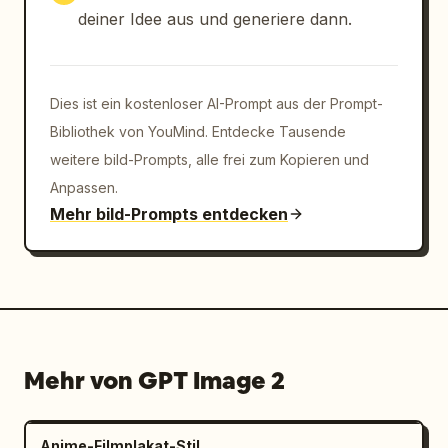
weiche cremefarbene Nägel, gesättigte 
deiner Idee aus und generiere dann.
Akzentfarben, einfache geometrische Formen, 
dezente Schatten nur auf den chrom-silbernen 
Nieten für einen metallischen 3D-Look. Alles 
soll knackig, sauber und posterartig wirken.

Dies ist ein kostenloser AI-Prompt aus der Prompt-
Bibliothek von YouMind. Entdecke Tausende
Einschränkungen: Verwenden Sie insgesamt 
weitere bild-Prompts, alle frei zum Kopieren und
genau 10 Nagelkapseln und genau 10 chrom-
Anpassen.
silberne Nieten. Fügen Sie keine Hände, 
Mehr bild-Prompts entdecken
Finger, Flaschen, zusätzliche Dekorationen, 
Wasserzeichen oder weiteren Text hinzu.
Mehr von GPT Image 2
Anime-Filmplakat-Stil