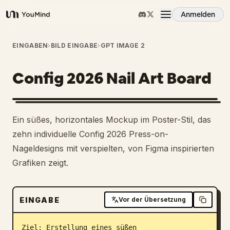
Anmelden
YouMind
Übersicht
EINGABEN
›
BILD EINGABE
›
GPT IMAGE 2
Config 2026 Nail Art Board
Anwendungsfälle
Fähigkeiten
Ein süßes, horizontales Mockup im Poster-Stil, das
zehn individuelle Config 2026 Press-on-
Prompts
Nageldesigns mit verspielten, von Figma inspirierten
Grafiken zeigt.
Preise
EINGABE
Vor der Übersetzung
Download
Ziel: Erstellung eines süßen 