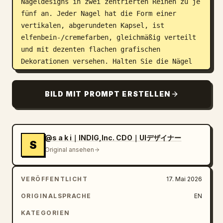
Nageldesigns in zwei zentrierten Reihen zu je 
fünf an. Jeder Nagel hat die Form einer 
vertikalen, abgerundeten Kapsel, ist 
elfenbein-/cremefarben, gleichmäßig verteilt 
und mit dezenten flachen grafischen 
Dekorationen versehen. Halten Sie die Nägel 
groß und isoliert, wie bei einem Figma-
Design-Mockup.

BILD MIT PROMPT ERSTELLEN
Nageldesigns, genau 10:

1. Obere Reihe, erster Nagel: Figma-Logo, 
bestehend aus fünf abgerundeten, farbigen 
@s a k i｜INDIG,Inc. CDO｜UIデザイナー
S
Blobs in Rot-Orange, Koralle, Lila, Blau und 
Original ansehen
Grün.

2. Obere Reihe, zweiter Nagel: Abstrakte, 
VERÖFFENTLICHT
17. Mai 2026
hellblaue, gestapelte Bohnenformen mit zwei 
chrom-silbernen, kugelförmigen Nieten, eine 
ORIGINALSPRACHE
EN
oben links und eine unten.

KATEGORIEN
3. Obere Reihe, dritter Nagel: Rotes, 