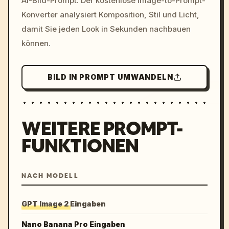
AI-Bild-Prompt. Der kostenlose Image-to-Prompt-
colors, 8k --v 6.0
Konverter analysiert Komposition, Stil und Licht,
damit Sie jeden Look in Sekunden nachbauen
können.
BILD IN PROMPT UMWANDELN
WEITERE PROMPT-
FUNKTIONEN
NACH MODELL
GPT Image 2 Eingaben
Nano Banana Pro Eingaben