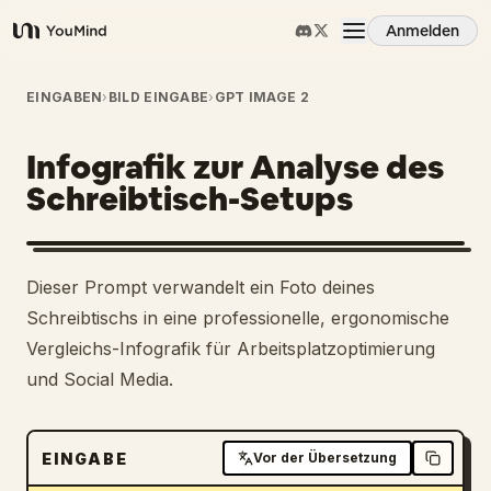
Anmelden
YouMind
Übersicht
EINGABEN
›
BILD EINGABE
›
GPT IMAGE 2
Infografik zur Analyse des
Anwendungsfälle
Schreibtisch-Setups
Fähigkeiten
1
Dieser Prompt verwandelt ein Foto deines
Prompts
Schreibtischs in eine professionelle, ergonomische
Vergleichs-Infografik für Arbeitsplatzoptimierung
und Social Media.
Preise
Download
EINGABE
Vor der Übersetzung