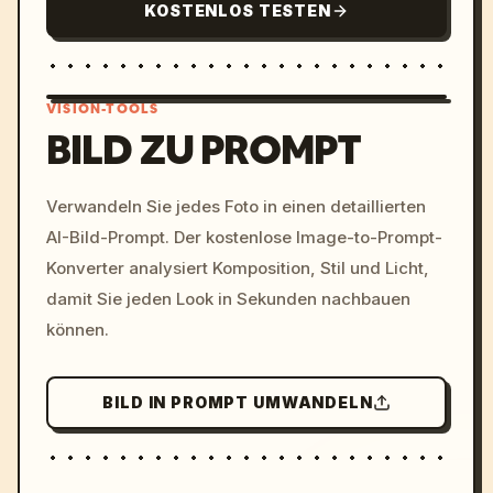
KOSTENLOS TESTEN
VISION-TOOLS
BILD ZU PROMPT
/imagine prompt: cinemati
Verwandeln Sie jedes Foto in einen detaillierten
c, cyberpunk sunset, neon
AI-Bild-Prompt. Der kostenlose Image-to-Prompt-
colors, 8k --v 6.0
Konverter analysiert Komposition, Stil und Licht,
damit Sie jeden Look in Sekunden nachbauen
können.
BILD IN PROMPT UMWANDELN