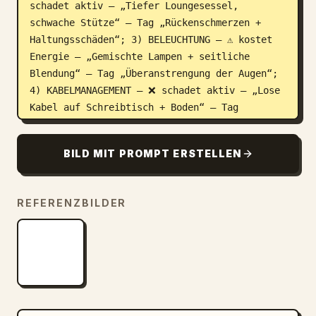
schadet aktiv — „Tiefer Loungesessel, 
schwache Stütze“ — Tag „Rückenschmerzen + 
Haltungsschäden“; 3) BELEUCHTUNG — ⚠️ kostet 
Energie — „Gemischte Lampen + seitliche 
Blendung“ — Tag „Überanstrengung der Augen“; 
4) KABELMANAGEMENT — ❌ schadet aktiv — „Lose 
Kabel auf Schreibtisch + Boden“ — Tag 
„Visuelle Unruhe / Stolpergefahr“; 5) 
UNORDNUNG — ⚠️ kostet Energie — „Werkzeuge, 
BILD MIT PROMPT ERSTELLEN
Boxen, Papiere im Sichtfeld“ — Tag 
„Konzentrationsverlust“. Füge ein kleines 
rotes „TOP-FIX“-Abzeichen hinzu, das auf das 
REFERENZBILDER
Problem mit der Stuhlposition zeigt. 
Platziere um das rechte Feld genau 5 
optimierte Hinweis-Boxen: 1) MONITORHÖHE — ✅ 
optimal — „Hauptbildschirm auf Augenhöhe 
zentriert“; 2) STUHLPOSITION — ✅ optimal — 
„Stuhl herangerückt, Füße flach, Ellbogen 
~90°“; 3) BELEUCHTUNG — ✅ optimal — „Sanftes 