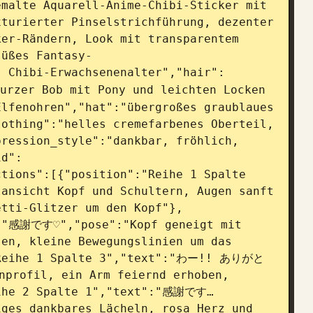
malte Aquarell-Anime-Chibi-Sticker mit 
turierter Pinselstrichführung, dezenter 
er-Rändern, Look mit transparentem 
süßes Fantasy-
s Chibi-Erwachsenenalter","hair":
urzer Bob mit Pony und leichten Locken 
lfenohren","hat":"übergroßes graublaues 
othing":"helles cremefarbenes Oberteil, 
ression_style":"dankbar, fröhlich, 
id":
tions":[{"position":"Reihe 1 Spalte 
nsicht Kopf und Schultern, Augen sanft 
etti-Glitzer um den Kopf"},
:"感謝です♡","pose":"Kopf geneigt mit 
en, kleine Bewegungslinien um das 
"Reihe 1 Spalte 3","text":"わー!! ありがと
profil, ein Arm feiernd erhoben, 
eihe 2 Spalte 1","text":"感謝です…
ges dankbares Lächeln, rosa Herz und 