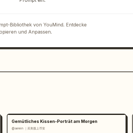
Prompt ein.
items":["gelber Glitzer verstreut auf 
den Dankesphrasen","dezente 
igen Stickern","weiche weiße Sticker-
r leerer Hintergrund","lockere 
ompt-Bibliothek von YouMind. Entdecke
dem Charakter","pastellfarbene 
Kopieren und Anpassen.
auttöne","Text als Sticker-Beschriftung 
akterwinkel über die Sticker 
 Frisur auf allen 12 Stickern","süße, 
text_style":"fette handgezeichnete 
eicht unregelmäßig und verspielt, eine 
ohe Lesbarkeit, saubere Komposition, 
Gemütliches Kissen-Porträt am Morgen
@serein ｜买美股上币安