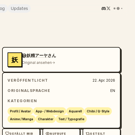
log
Updates
@妖精アーヤさん
妖
Original ansehen
VERÖFFENTLICHT
22. Apr. 2026
ORIGINALSPRACHE
EN
KATEGORIEN
Profil / Avatar
App- / Webdesign
Aquarell
Chibi / Q-Style
Anime / Manga
Charakter
Text / Typografie
GEFÄLLT MIR
AUFRUFE
GETEILT