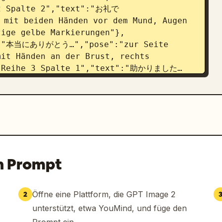
 2 Spalte 2","text":"お礼で
mit beiden Händen vor dem Mund, Augen 
zige gelbe Markierungen"},
t":"本当にありがとう…","pose":"zur Seite 
it Händen an der Brust, rechts 
":"Reihe 3 Spalte 1","text":"助かりました…
eitspose, frontal mit sanftem Ausdruck, 
on":"Reihe 3 Spalte 2","text":"大感謝で
Augen, eine Hand an Nase oder Wange, 
en drumherum"},{"position":"Reihe 3 
es Lächeln mit offenem Mund, Augen 
litzer um den Kopf"},{"position":"Reihe 
verspielter Salut mit einer Hand an 
n Prompt
ion":"Reihe 4 Spalte 2","text":"マジ感謝で
are Pose mit angehobenen Wangen, 
{"position":"Reihe 4 Spalte 
Öffne eine Plattform, die GPT Image 2
2
der tief verbeugte Pose mit 
unterstützt, etwa YouMind, und füge den
, kleine Bewegungslinie am 