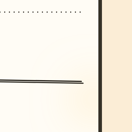
/imagine prompt: cinematic, cyberpunk s
unset, neon colors, 8k --v 6.0