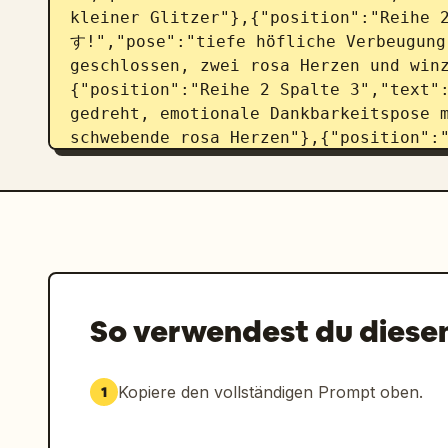
kleiner Glitzer"},{"position":"Reihe
す!","pose":"tiefe höfliche Verbeugung 
geschlossen, zwei rosa Herzen und win
{"position":"Reihe 2 Spalte 3","tex
gedreht, emotionale Dankbarkeitspose m
schwebende rosa Herzen"},{"position
♡","pose":"kleine schüchterne Dankbark
ein rosa Herz und Glitzer"},{"positi
す!","pose":"lachend mit geschlossenen 
freudiges dankbares Lächeln, rosa Herz
Spalte 3","text":"恐縮です!","pose":"groß
geschlossen, eine Hand an der Wange, G
4 Spalte 1","text":"ありがたや〜","pose":"
So verwendest du diese
der Stirn, sanftes Lächeln"},{"posit
す!","pose":"zentrierte, fröhlich dankb
umgeben von rosa Herzen und Glitzer"},
Kopiere den vollständigen Prompt oben.
1
3","text":"天涙烏立","pose":"schläfrige o
geschlossenen Augen und gesenktem Kopf