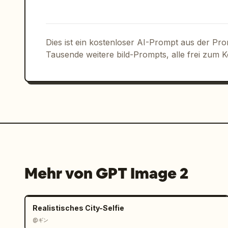
Barett"}]},"decorations":{"count":12,"
mehreren Stickern","rosa Herzen neben 
Bewegungslinien um das Barett auf ein
Schnittlinie um jedes Design","saubere
Dies ist ein kostenloser AI-Prompt aus der Pr
handgeschriebene Pinselschrift über je
Tausende weitere bild-Prompts, alle frei zum 
Aquarellschattierung","sanfte rosige H
integriert","leichte Variation im Char
hinweg","konsistente Kopfbedeckung und
emotionale Manga-Sticker-Ästhetik"]},"
japanische Pinselschrift in Schwarz, l
Beschriftung pro Sticker","quality":"h
gleichmäßig verteilte 3x4-Anordnung"}
Mehr von GPT Image 2
Realistisches City-Selfie
@ギン