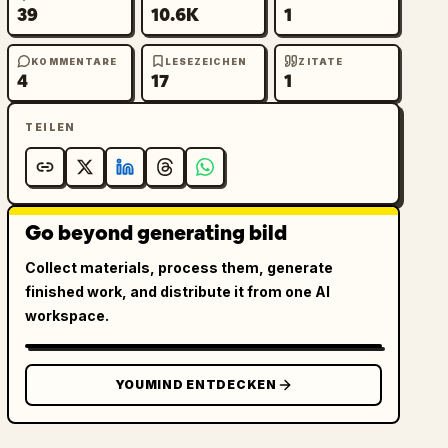
39
10.6K
1
KOMMENTARE
LESEZEICHEN
ZITATE
4
17
1
TEILEN
Go beyond generating bild
Collect materials, process them, generate
finished work, and distribute it from one AI
workspace.
YOUMIND ENTDECKEN