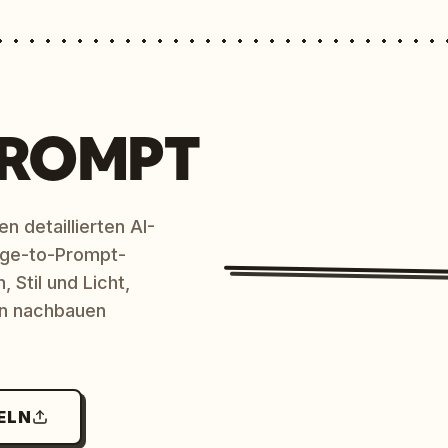
PROMPT
n detaillierten AI-
age-to-Prompt-
 Stil und Licht,
en nachbauen
ELN