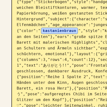
{"type":"Stickerbogen","style":"handge
weichen Bleistiftkonturen, warmer, tex
Papierkörnung, weißen gestanzten Stick
Hintergrund","subject":{"character":"
Elfenmädchen","age_appearance":"junge
{"color":"
kastanienbraun
","style":"k
an den Seiten"},"ears":"große spitze E
Barett mit malerischen Highlights","cl
an Schultern und Ärmeln sichtbar","exp
schüchtern, emotional"},"layout":{"gr
{"columns":3,"rows":4,"count":12},"sec
1","text":"ありがとう!!","pose":"Frontala
geschlossen, dankbarer Ausdruck, Konf
{"position":"Reihe 1 Spalte 2","text"
Händen unter dem Kinn, Augen geschloss
Barett, ein rosa Herz"},{"position":
う","pose":"aufgeregtes Chibi im Seiten
Glitzer um den Kopf"},{"position":"R
♡","pose":"leichter Seitenwinkel, ruhi