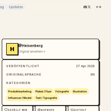
log
Updates
@Heisenberg
H
Original ansehen
VERÖFFENTLICHT
27. Apr. 2026
ORIGINALSPRACHE
EN
KATEGORIEN
Produktmarketing
Plakat / Flyer
Fotografie
Illustration
Influencer / Model
Text / Typografie
GEFÄLLT MIR
AUFRUFE
GETEILT