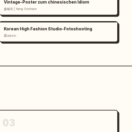
Vintage-Poster zum chinesischen Idiom
@楊哥 | Yang Onchain
Korean High Fashion Studio-Fotoshooting
@Johnn
03