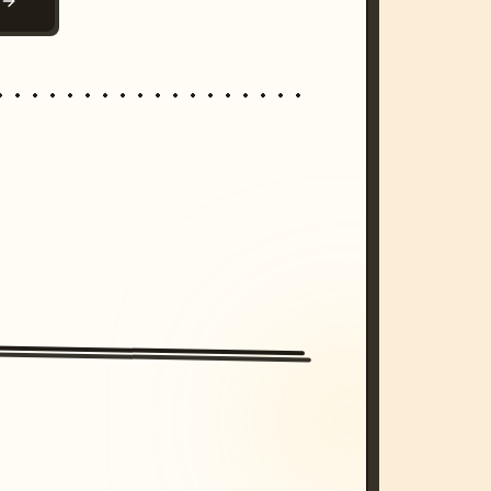
N
/imagine prompt: cinematic, cyberpunk s
unset, neon colors, 8k --v 6.0