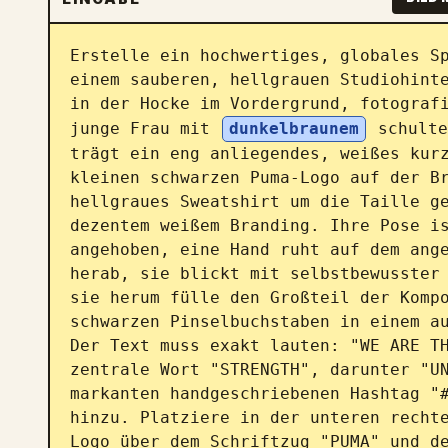
Erstelle ein hochwertiges, globales Sp
einem sauberen, hellgrauen Studiohinte
in der Hocke im Vordergrund, fotografi
junge Frau mit 
dunkelbraunem
 schulte
trägt ein eng anliegendes, weißes kurz
kleinen schwarzen Puma-Logo auf der Br
hellgraues Sweatshirt um die Taille ge
dezentem weißem Branding. Ihre Pose is
angehoben, eine Hand ruht auf dem ange
herab, sie blickt mit selbstbewusster 
sie herum fülle den Großteil der Kompo
schwarzen Pinselbuchstaben in einem au
Der Text muss exakt lauten: "WE ARE TH
zentrale Wort "STRENGTH", darunter "UN
markanten handgeschriebenen Hashtag "#
hinzu. Platziere in der unteren recht
Logo über dem Schriftzug "PUMA" und de