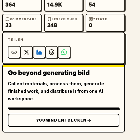
364
14.9K
54
KOMMENTARE
LESEZEICHEN
ZITATE
33
248
0
TEILEN
Go beyond generating bild
Collect materials, process them, generate
finished work, and distribute it from one AI
workspace.
YOUMIND ENTDECKEN