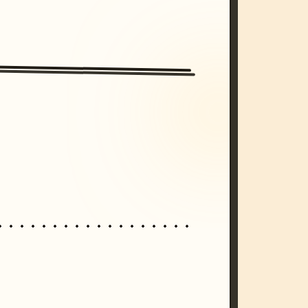
/imagine prompt: cinematic, cyberpunk s
unset, neon colors, 8k --v 6.0