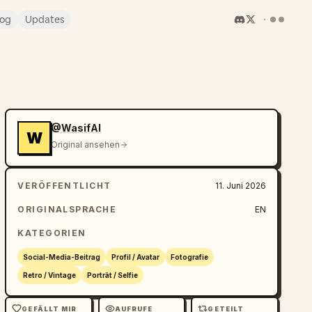
log
Updates
@WasifAI
W
Original ansehen
VERÖFFENTLICHT
11. Juni 2026
ORIGINALSPRACHE
EN
KATEGORIEN
Social-Media-Beitrag
Profil / Avatar
Fotografie
Retro / Vintage
Porträt / Selfie
GEFÄLLT MIR
AUFRUFE
GETEILT