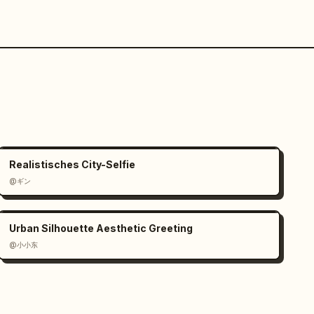
Realistisches City-Selfie
@ギン
Urban Silhouette Aesthetic Greeting
@小小东