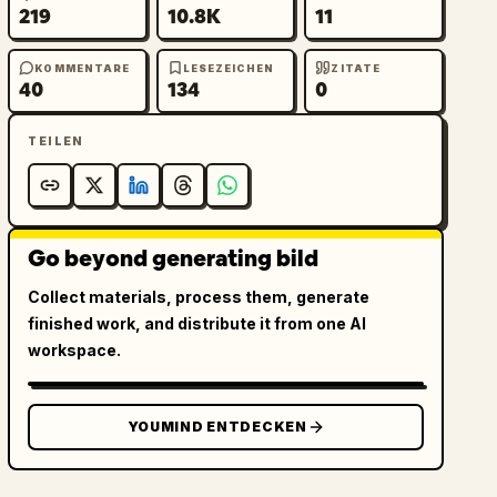
219
10.8K
11
KOMMENTARE
LESEZEICHEN
ZITATE
40
134
0
TEILEN
Go beyond generating bild
Collect materials, process them, generate
finished work, and distribute it from one AI
workspace.
YOUMIND ENTDECKEN