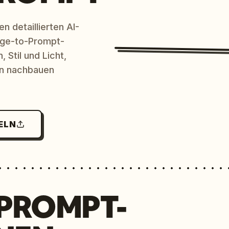
n detaillierten AI-
age-to-Prompt-
 Stil und Licht,
en nachbauen
ELN
 PROMPT-