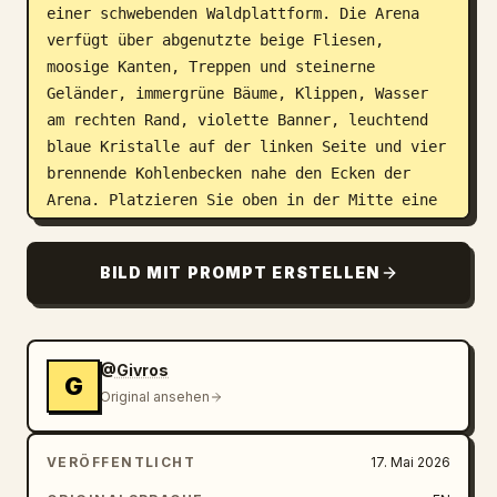
einer schwebenden Waldplattform. Die Arena 
verfügt über abgenutzte beige Fliesen, 
moosige Kanten, Treppen und steinerne 
Geländer, immergrüne Bäume, Klippen, Wasser 
am rechten Rand, violette Banner, leuchtend 
blaue Kristalle auf der linken Seite und vier 
brennende Kohlenbecken nahe den Ecken der 
Arena. Platzieren Sie oben in der Mitte eine 
dunkle, verzierte HUD-Leiste mit der Anzeige 
„3-2“, kleinen Attribut-/Item-Symbolen, einem 
BILD MIT PROMPT ERSTELLEN
Gold-Zähler „26“ und einem langen 
cyanfarbenen Fortschrittsbalken darunter. 
Fügen Sie oben rechts drei abgerundete 
Menüschaltflächen mit Symbolen hinzu: Helm, 
@Givros
G
Buch und Zahnrad.

Original ansehen
Schlachtfeldeinheiten: Zeigen Sie genau 11 
VERÖFFENTLICHT
17. Mai 2026
sichtbare Charaktere auf dem Brett: 5 
feindliche Einheiten in der oberen Hälfte mit 