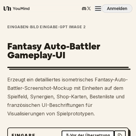
Anmelden
YouMind
Übersicht
EINGABEN
›
BILD EINGABE
›
GPT IMAGE 2
Fantasy Auto-Battler
Anwendungsfälle
Gameplay-UI
Fähigkeiten
Erzeugt ein detailliertes isometrisches Fantasy-Auto-
Prompts
Battler-Screenshot-Mockup mit Einheiten auf dem
Spielfeld, Synergien, Shop-Karten, Bestenliste und
französischen UI-Beschriftungen für
Preise
Visualisierungen von Spielprototypen.
Download
EINGABE
Vor der Übersetzung