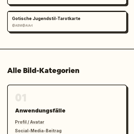
Mobile/PC-Strategiespiel-Präsentation. 
Behalten Sie das Mockup als einzelnen In-
Game-Screenshot bei, kein Poster oder 
Gotische Jugendstil-Tarotkarte
Konzeptblatt. Vermeiden Sie Fotorealismus, 
@ABM@AIArt
vermeiden Sie zusätzliche Panels, vermeiden 
Sie Wasserzeichen und fügen Sie nicht mehr 
Einheiten, Shop-Karten, Attributzeilen oder 
Spieler hinzu als angegeben.
Alle Bild-Kategorien
01
Anwendungsfälle
Profil / Avatar
Social-Media-Beitrag