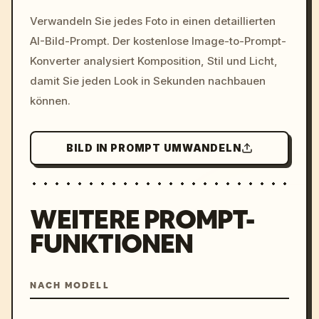
/imagine prompt: cinemati
Verwandeln Sie jedes Foto in einen detaillierten
c, cyberpunk sunset, neon
AI-Bild-Prompt. Der kostenlose Image-to-Prompt-
colors, 8k --v 6.0
Konverter analysiert Komposition, Stil und Licht,
damit Sie jeden Look in Sekunden nachbauen
können.
BILD IN PROMPT UMWANDELN
WEITERE PROMPT-
FUNKTIONEN
NACH MODELL