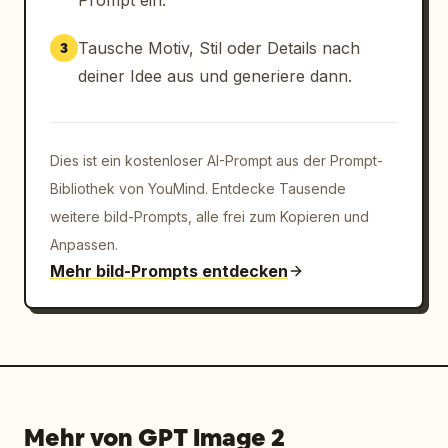
Prompt ein.
„Nyméria 56“, „Scarn 42“, „Yuki 34“, „Kaldrin 
21“. Verwenden Sie abwechslungsreiche, 
Tausche Motiv, Stil oder Details nach
3
farbenfrohe Fantasy-Porträts: violetter 
deiner Idee aus und generiere dann.
Magier-Orb, blaues Wesen, dunkelrotes 
Porträt, grüner Ork, Charakter mit rosa 
Haaren, cyanfarbenes Wesen, Charakter mit 
orangefarbenen Haaren, blau maskierter 
Dies ist ein kostenloser AI-Prompt aus der Prompt-
Charakter.

Bibliothek von YouMind. Entdecke Tausende
weitere bild-Prompts, alle frei zum Kopieren und
Unterer Shop und Steuerung: Erstellen Sie 
Anpassen.
entlang des unteren Bereichs ein breites 
Mehr bild-Prompts entdecken
Shop-UI-Panel. Zeigen Sie links ein Level-
Feld mit der Aufschrift „NIV. 6“, XP „12/36“ 
und einem kleinen cyanfarbenen 
Fortschrittsbalken. Darunter genau 2 
Steuerungsschaltflächen: „Acheter XP“ mit 
Münzkosten „4“ und blauem Doppelpfeil-Symbol 
sowie „Actualiser“ mit Münzkosten „2“ und 
Mehr von GPT Image 2
kreisförmigem Aktualisierungspfeil. Zeigen 