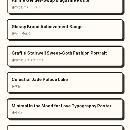
Anime Gender-Swap Magazine Poster
@のぞむ＊AIイラスト
Glossy Brand Achievement Badge
@AmirMušić
Graffiti Stairwell Sweet-Goth Fashion Portrait
@serein ｜买美股上币安
Celestial Jade Palace Lake
@李岳
Minimal In the Mood for Love Typography Poster
@小小东