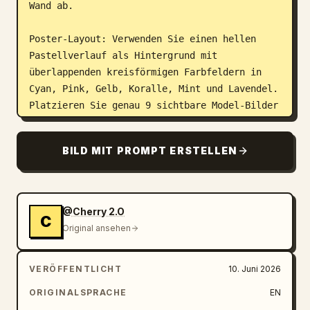
Wand ab.

Poster-Layout: Verwenden Sie einen hellen 
Pastellverlauf als Hintergrund mit 
überlappenden kreisförmigen Farbfeldern in 
Cyan, Pink, Gelb, Koralle, Mint und Lavendel. 
Platzieren Sie genau 9 sichtbare Model-Bilder 
auf dem Poster: 1 großes, zentrales, 
vollfarbiges Mode-Porträt und 8 kleinere 
BILD MIT PROMPT ERSTELLEN
kreisförmige Porträts, die darum angeordnet 
sind.

Details zum Motiv: Das zentrale Model hat 
@Cherry 2.O
C
langes, dunkles, welliges Haar und trägt ein 
Original ansehen
extravagantes High-Fashion-Kleid mit 
übergroßen, fließenden Ärmeln und farblich 
VERÖFFENTLICHT
10. Juni 2026
abgesetzten Stoffen in 
Türkis, Pink, Zitronengelb und Smaragdgrün
. 
ORIGINALSPRACHE
EN
Der Stoff sollte voluminös, seidig, 