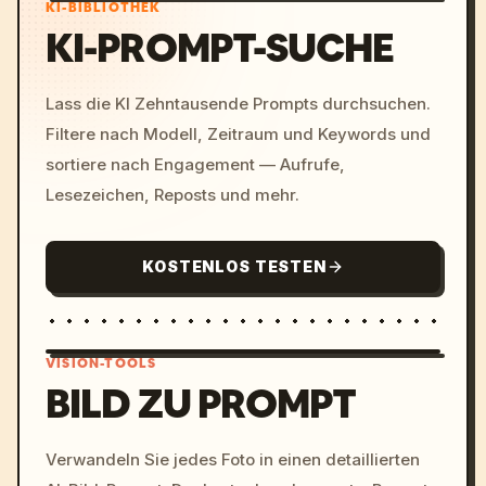
KI-BIBLIOTHEK
KI-PROMPT-SUCHE
Lass die KI Zehntausende Prompts durchsuchen.
Filtere nach Modell, Zeitraum und Keywords und
sortiere nach Engagement — Aufrufe,
Lesezeichen, Reposts und mehr.
KOSTENLOS TESTEN
VISION-TOOLS
BILD ZU PROMPT
/imagine prompt: cinemati
Verwandeln Sie jedes Foto in einen detaillierten
c, cyberpunk sunset, neon