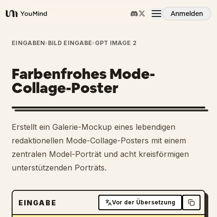
Anmelden
YouMind
Übersicht
EINGABEN
›
BILD EINGABE
›
GPT IMAGE 2
Farbenfrohes Mode-
Anwendungsfälle
Collage-Poster
Fähigkeiten
Erstellt ein Galerie-Mockup eines lebendigen
Prompts
redaktionellen Mode-Collage-Posters mit einem
zentralen Model-Porträt und acht kreisförmigen
unterstützenden Porträts.
Preise
Download
EINGABE
Vor der Übersetzung