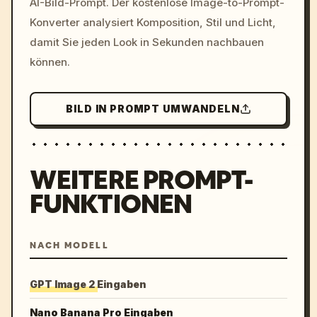
AI-Bild-Prompt. Der kostenlose Image-to-Prompt-
colors, 8k --v 6.0
Konverter analysiert Komposition, Stil und Licht,
damit Sie jeden Look in Sekunden nachbauen
können.
BILD IN PROMPT UMWANDELN
WEITERE PROMPT-
FUNKTIONEN
NACH MODELL
GPT Image 2 Eingaben
Nano Banana Pro Eingaben