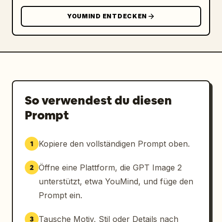
Hand in der Hüfte. Alle kreisförmigen 
Porträts müssen graue kreisförmige 
YOUMIND ENTDECKEN
Fotohintergründe und denselben weichen, 
rechteckigen Weichzeichner zur 
Gesichtsverdeckung aufweisen.

Visueller Stil: Redaktionelle Modemagazin-
Collage, polierter fotografischer Realismus, 
gesättigte Bonbonfarben, klares Poster-
So verwendest du diesen
Design, hochwertiges Galerie-Installations-
Prompt
Mockup, ausgewogene Komposition, scharfe 
Details bei Kleidung und Haar, keine 
Typografie, keine Logos, kein Wasserzeichen.
Kopiere den vollständigen Prompt oben.
1
Öffne eine Plattform, die GPT Image 2
2
unterstützt, etwa YouMind, und füge den
Prompt ein.
Tausche Motiv, Stil oder Details nach
3