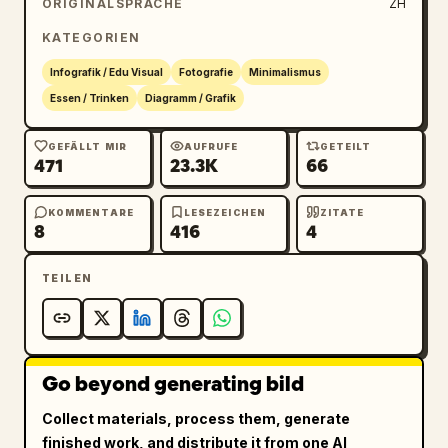
ORIGINALSPRACHE
ZH
KATEGORIEN
Jede Phase wird von Textbeschreibungen 
begleitet:

Infografik / Edu Visual
Fotografie
Minimalismus
Essen / Trinken
Diagramm / Grafik
Phasenname

Erscheinungsmerkmale

GEFÄLLT MIR
AUFRUFE
GETEILT
471
23.3K
66
Interne Veränderungen 
(Zucker-/Stärke-/Feuchtigkeitsveränderungen)

Verzehrempfehlungen (empfohlen/zum Kochen 
KOMMENTARE
LESEZEICHEN
ZITATE
8
416
4
geeignet/ungenießbar)

TEILEN
Designstil:

Minimalistischer heller Hintergrund (Beige)

Hochrealistischer Fotostil

Go beyond generating bild
Klare Trennlinien (Gefühl von Zeitschnitten)

Chinesisches Bildungs-Layout, Little Red 
Collect materials, process them, generate
Book-Stil

finished work, and distribute it from one AI