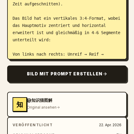
Zeit aufgeschnitten).

Das Bild hat ein vertikales 3:4-Format, wobei 
das Hauptmotiv zentriert und horizontal 
erweitert ist und gleichmäßig in 4-6 Segmente 
unterteilt wird:

Von links nach rechts: Unreif → Reif → 
Überreif → Verdorben

BILD MIT PROMPT ERSTELLEN
Jedes Segment spiegelt reale Veränderungen 
wider:

Farbveränderungen (grün → gelb → schwarz 
@知识猫图解
知
usw.)

Original ansehen
Texturveränderungen (prall → weich → 
verschrumpelt → verfault)

VERÖFFENTLICHT
22. Apr. 2026
Merkmalsveränderungen (Keimbildung, 
Saftaustritt, Schimmel usw.)
