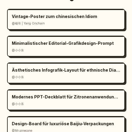
Vintage-Poster zum chinesischen Idiom
@楊哥 | Yang Onchain
Minimalistischer Editorial-Grafikdesign-Prompt
@小小东
Ästhetisches Infografik-Layout für ethnische Dialekte
@小小东
Modernes PPT-Deckblatt für Zitronenanwendungen
@小小东
Design-Board für luxuriöse Baijiu-Verpackungen
@Mr.pinecone