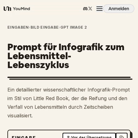
Anmelden
YouMind
Übersicht
EINGABEN
›
BILD EINGABE
›
GPT IMAGE 2
Prompt für Infografik zum
Anwendungsfälle
Lebensmittel-
Lebenszyklus
Fähigkeiten
Prompts
Ein detaillierter wissenschaftlicher Infografik-Prompt
im Stil von Little Red Book, der die Reifung und den
Preise
Verfall von Lebensmitteln durch Zeitscheiben
visualisiert.
Download
EINGABE
Vor der Übersetzung