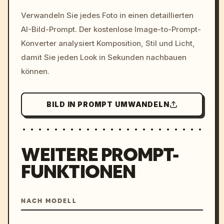
/imagine prompt: cinemati
Verwandeln Sie jedes Foto in einen detaillierten
c, cyberpunk sunset, neon
AI-Bild-Prompt. Der kostenlose Image-to-Prompt-
colors, 8k --v 6.0
Konverter analysiert Komposition, Stil und Licht,
damit Sie jeden Look in Sekunden nachbauen
können.
BILD IN PROMPT UMWANDELN
WEITERE PROMPT-
FUNKTIONEN
NACH MODELL