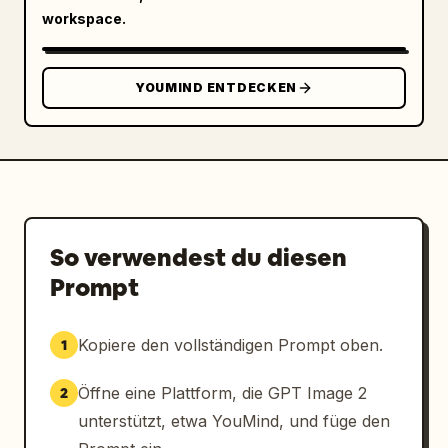
Angemessene Verwendung von Symbolen wie ⚠️✔️

workspace.
Titel oben: „Das Leben von 
Knoblauch
“

YOUMIND ENTDECKEN
Hauptanforderung: Es muss als „Scheiben 
desselben Lebensmittels, die sich im Laufe 
der Zeit verändern“ dargestellt werden, nicht 
als Collage unabhängiger Einzelobjekte.
So verwendest du diesen
Prompt
Kopiere den vollständigen Prompt oben.
1
Öffne eine Plattform, die GPT Image 2
2
unterstützt, etwa YouMind, und füge den