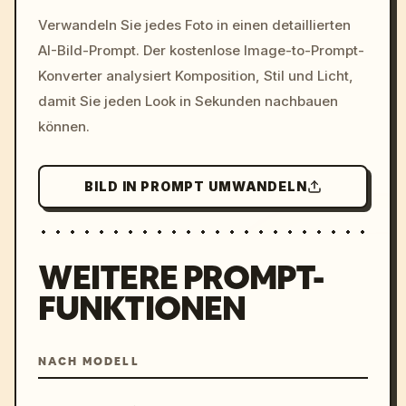
/imagine prompt: cinemati
Verwandeln Sie jedes Foto in einen detaillierten
c, cyberpunk sunset, neon
AI-Bild-Prompt. Der kostenlose Image-to-Prompt-
colors, 8k --v 6.0
Konverter analysiert Komposition, Stil und Licht,
damit Sie jeden Look in Sekunden nachbauen
können.
BILD IN PROMPT UMWANDELN
WEITERE PROMPT-
FUNKTIONEN
NACH MODELL