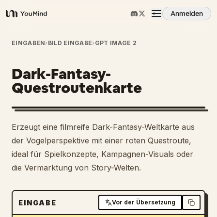
Anmelden
YouMind
Übersicht
EINGABEN
›
BILD EINGABE
›
GPT IMAGE 2
Dark-Fantasy-
Anwendungsfälle
Questroutenkarte
Fähigkeiten
Erzeugt eine filmreife Dark-Fantasy-Weltkarte aus
Prompts
der Vogelperspektive mit einer roten Questroute,
ideal für Spielkonzepte, Kampagnen-Visuals oder
die Vermarktung von Story-Welten.
Preise
Download
EINGABE
Vor der Übersetzung