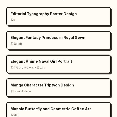
Editorial Typography Poster Design
@K
Elegant Fantasy Princess in Royal Gown
@Sairah
Elegant Anime Naval Girl Portrait
@グリグリ＠ゲーム・艦これ
Manga Character Triptych Design
@Laraib Fatima‎
Mosaic Butterfly and Geometric Coffee Art
@Viki