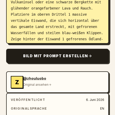
Vulkaninsel oder eine schwarze Bergkette mit 
glühender orangefarbener Lava und Rauch. 
Platziere im oberen Drittel 1 massive 
vertikale Eiswand, die sich horizontal über 
das gesamte Land erstreckt, mit gefrorenen 
Wasserfällen und steilen blau-weißen Klippen. 
Zeige hinter der Eiswand 1 gefrorenes Ödland-
Plateau voller Schnee, Ruinentürme, ferner 
Burgen und Berge unter Sturmwolken. Zeige 
BILD MIT PROMPT ERSTELLEN
zwischen der Stadt und der Eiswand 1 breite 
dunkle Waldregion, 1 verzweigtes Flussdelta, 
verstreute Dörfer, Straßen, Ruinen und 
felsige Hügel. Umgib das Land mit einem 
@zhouluobo
Z
stürmischen dunklen Ozean, Wellen, Nebel und 
Original ansehen
kleinen Schiffen.

VERÖFFENTLICHT
6. Juni 2026
Routen-Overlay: Füge genau 1 durchgehende, 
leuchtend rote, handgezeichnete 
ORIGINALSPRACHE
EN
Reiseroutenlinie hinzu, dünn aber hell, mit 