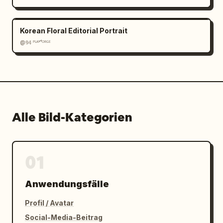
Korean Floral Editorial Portrait
@𝟡𝟜 ᴾᴸᴬʸᶠᴼᴿᴳᴱ
Alle Bild-Kategorien
01
Anwendungsfälle
Profil / Avatar
Social-Media-Beitrag