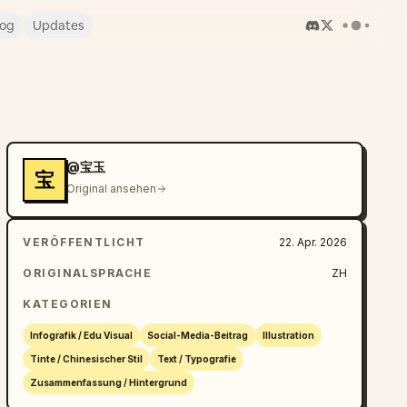
log
Updates
@宝玉
宝
Original ansehen
VERÖFFENTLICHT
22. Apr. 2026
ORIGINALSPRACHE
ZH
KATEGORIEN
Infografik / Edu Visual
Social-Media-Beitrag
Illustration
Tinte / Chinesischer Stil
Text / Typografie
Zusammenfassung / Hintergrund