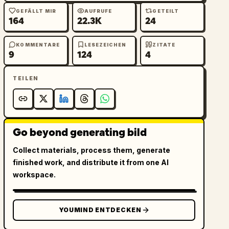
GEFÄLLT MIR
AUFRUFE
GETEILT
164
22.3K
24
KOMMENTARE
LESEZEICHEN
ZITATE
9
124
4
TEILEN
Go beyond generating bild
Collect materials, process them, generate
finished work, and distribute it from one AI
workspace.
YOUMIND ENTDECKEN