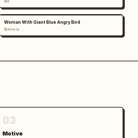
@K
Woman With Giant Blue Angry Bird
@Alina Ai
03
Motive