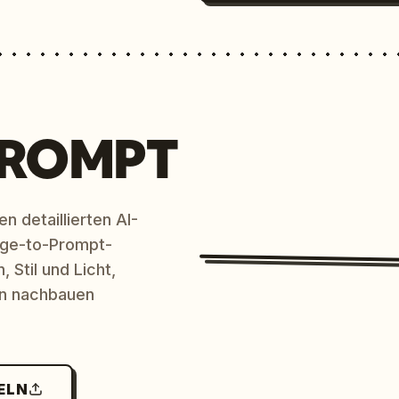
PROMPT
n detaillierten AI-
age-to-Prompt-
 Stil und Licht,
en nachbauen
ELN