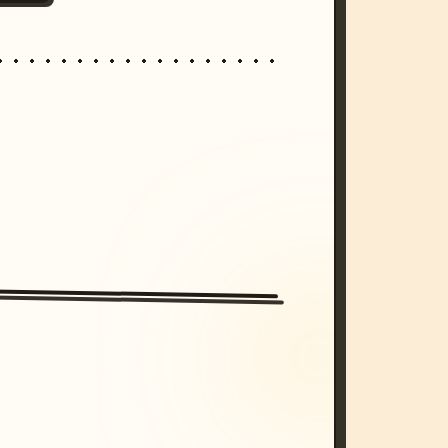
/imagine prompt: cinematic, cyberpunk s
unset, neon colors, 8k --v 6.0