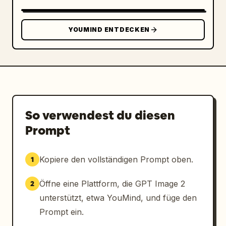
holografische Sicherheitsüberlagerungen 
hervorgehoben werden. Keine Hand sichtbar. 
YOUMIND ENTDECKEN
Saubere, minimalistische, professionelle 
Komposition. Hochdetailliert, 
fotorealistisch, 8K-Qualität.
So verwendest du diesen
Prompt
Kopiere den vollständigen Prompt oben.
1
Öffne eine Plattform, die GPT Image 2
2
unterstützt, etwa YouMind, und füge den
Prompt ein.