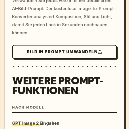
Verwandeln Sie jedes Foto in einen detaillierten
c, cyberpunk sunset, neon
AI-Bild-Prompt. Der kostenlose Image-to-Prompt-
colors, 8k --v 6.0
Konverter analysiert Komposition, Stil und Licht,
damit Sie jeden Look in Sekunden nachbauen
können.
BILD IN PROMPT UMWANDELN
WEITERE PROMPT-
FUNKTIONEN
NACH MODELL
GPT Image 2 Eingaben