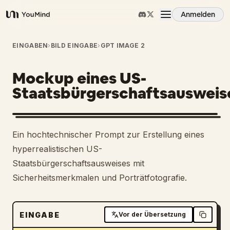
Anmelden
YouMind
Übersicht
EINGABEN
›
BILD EINGABE
›
GPT IMAGE 2
Mockup eines US-
Anwendungsfälle
Staatsbürgerschaftsausweis
Fähigkeiten
Ein hochtechnischer Prompt zur Erstellung eines
Prompts
hyperrealistischen US-
Staatsbürgerschaftsausweises mit
Sicherheitsmerkmalen und Porträtfotografie.
Preise
Download
EINGABE
Vor der Übersetzung