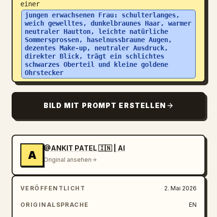
einer 
jungen erwachsenen Frau: schulterlanges, 
weich gewelltes, dunkelbraunes Haar, warmer 
neutraler Hautton, leichte natürliche 
Sommersprossen, haselnussbraune Augen, 
dezentes Make-up, neutraler Ausdruck, 
direkter Blick, trägt ein schlichtes 
schwarzes Oberteil und kleine goldene 
Ohrstecker
.

Persönliche Daten werden klar angezeigt:

BILD MIT PROMPT ERSTELLEN
– Nachname: 
JOHNSON
– Vorname: 
EMMA GRACE
– Geburtsdatum: 09. AUG. 1997

– Geburtsort: LOS ANGELES, KALIFORNIEN, USA

@ANKIT PATEL 🇮🇳 | AI
A
– Staatsbürgerschaftsnummer: USC-8492-7731

Original ansehen
– Ausstellungsdatum: 12. JAN. 2025

– Ablaufdatum: 12. JAN. 2035

VERÖFFENTLICHT
2. Mai 2026
– Nationalität: VEREINIGTE STAATEN

Sicherheits- und Designmerkmale umfassen:

ORIGINALSPRACHE
EN
– Feine Guilloche-Muster über die gesamte 