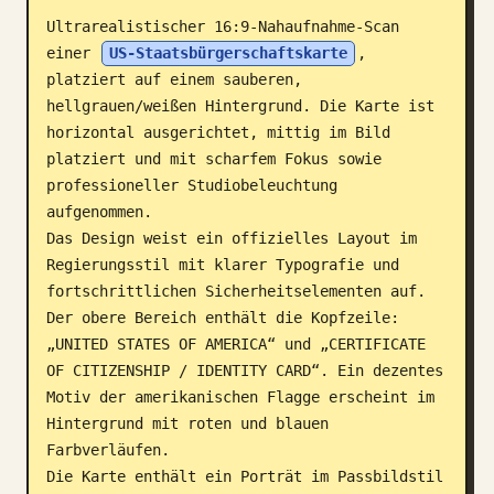
Ultrarealistischer 16:9-Nahaufnahme-Scan 
Blog
einer 
US-Staatsbürgerschaftskarte
, 
platziert auf einem sauberen, 
Updates
hellgrauen/weißen Hintergrund. Die Karte ist 
horizontal ausgerichtet, mittig im Bild 
platziert und mit scharfem Fokus sowie 
professioneller Studiobeleuchtung 
aufgenommen.

Das Design weist ein offizielles Layout im 
Regierungsstil mit klarer Typografie und 
fortschrittlichen Sicherheitselementen auf. 
Der obere Bereich enthält die Kopfzeile: 
„UNITED STATES OF AMERICA“ und „CERTIFICATE 
OF CITIZENSHIP / IDENTITY CARD“. Ein dezentes 
Motiv der amerikanischen Flagge erscheint im 
Hintergrund mit roten und blauen 
Farbverläufen.

Die Karte enthält ein Porträt im Passbildstil 