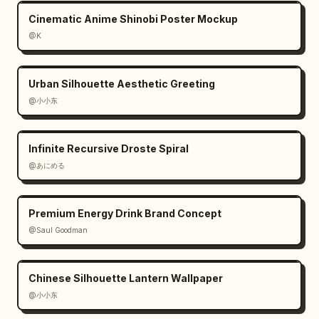
Cinematic Anime Shinobi Poster Mockup
@K
Urban Silhouette Aesthetic Greeting
@小小东
Infinite Recursive Droste Spiral
@あにめる
Premium Energy Drink Brand Concept
@Saul Goodman
Chinese Silhouette Lantern Wallpaper
@小小东