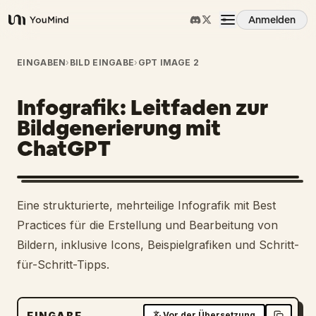
Anmelden
YouMind
Übersicht
EINGABEN
›
BILD EINGABE
›
GPT IMAGE 2
Infografik: Leitfaden zur
Anwendungsfälle
Bildgenerierung mit
ChatGPT
Fähigkeiten
Prompts
1
Eine strukturierte, mehrteilige Infografik mit Best
Practices für die Erstellung und Bearbeitung von
Preise
Bildern, inklusive Icons, Beispielgrafiken und Schritt-
für-Schritt-Tipps.
Download
EINGABE
Vor der Übersetzung