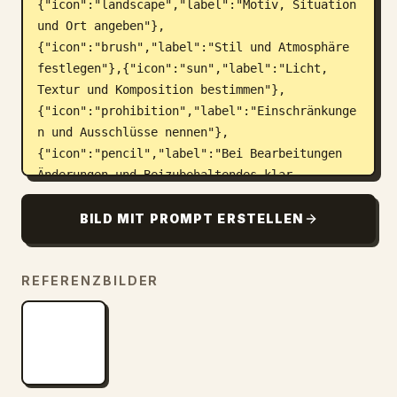
{"icon":"landscape","label":"Motiv, Situation 
und Ort angeben"},
{"icon":"brush","label":"Stil und Atmosphäre 
festlegen"},{"icon":"sun","label":"Licht, 
Textur und Komposition bestimmen"},
{"icon":"prohibition","label":"Einschränkunge
n und Ausschlüsse nennen"},
{"icon":"pencil","label":"Bei Bearbeitungen 
Änderungen und Beizubehaltendes klar 
definieren"}]},"right_column":
{"box_title":"Beispiel für einen guten 
BILD MIT PROMPT ERSTELLEN
Prompt","image":"
weiße Tasse auf einem Schreibtisch aus Holz
REFERENZBILDER
"}},{"number":2,"title":"Schrittweise 
Optimierung für bessere Ergebnisse","cards":
{"count":4,"items":
[{"icon":"sun","label":"Helligkeit 
anpassen"},{"icon":"palette","label":"Farben 
anpassen"},