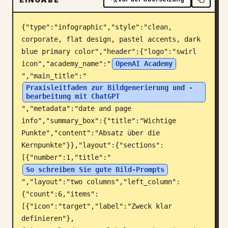
Blog
{"type":"infographic","style":"clean, 
corporate, flat design, pastel accents, dark 
Updates
blue primary color","header":{"logo":"swirl 
icon","academy_name":"
OpenAI Academy
","main_title":"
Praxisleitfaden zur Bildgenerierung und -
bearbeitung mit ChatGPT
","metadata":"date and page 
info","summary_box":{"title":"Wichtige 
Punkte","content":"Absatz über die 
Kernpunkte"}},"layout":{"sections":
[{"number":1,"title":"
So schreiben Sie gute Bild-Prompts
","layout":"two columns","left_column":
{"count":6,"items":
[{"icon":"target","label":"Zweck klar 
definieren"},