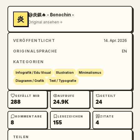
{"icon":"landscape","label":"Hintergrund 
anpassen"},
@炎鎮🔥 - ₿onochin -
炎
{"icon":"crop","label":"Komposition 
Original ansehen
beibehalten"}]},"bottom_banner":"lightbulb 
icon with text"},
VERÖFFENTLICHT
14. Apr. 2026
{"number":3,"title":"Fortgeschrittene 
Anwendungsmöglichkeiten","list":
ORIGINALSPRACHE
EN
{"count":3,"items":[{"icon":"multiple 
KATEGORIEN
images","label":"Nutzung mehrerer Bilder"},
{"icon":"text 'Te'","label":"Text im Bild"},
Infografik / Edu Visual
Illustration
Minimalismus
{"icon":"pie chart","label":"Infografiken und 
Diagramm / Grafik
Text / Typografie
Diagramme"}]},"example_box":
{"title":"Beispiel für 
GEFÄLLT MIR
AUFRUFE
GETEILT
288
24.9K
24
Textvorgaben","graphic":"grüne Box mit 
'SPRING SALE'"}},
{"number":4,"title":"Zusätzliche 
KOMMENTARE
LESEZEICHEN
ZITATE
8
155
4
Hinweise","items":{"count":4,"items":
[{"icon":"person","label":"Generierung realer 
TEILEN
Personen"},