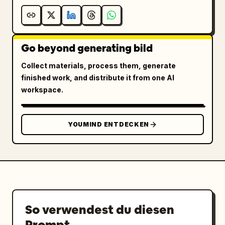
{"icon":"shield","label":"Verwendung von 
Marken- und Werktiteln"},{"icon":"id 
card","label":"Nennung von Bildnachweisen"},
Go beyond generating bild
{"icon":"checklist","label":"Einhaltung der 
Richtlinien"}]}}],"footer":{"style":"dark 
Collect materials, process them, generate
blue banner","text":"
finished work, and distribute it from one AI
Fazit: Durch präzise Angaben zu Zweck und 
workspace.
Einschränkungen sowie schrittweise 
Korrekturen lassen sich hochwertigere 
Bilder generieren.
"}}
YOUMIND ENTDECKEN
So verwendest du diesen
Prompt