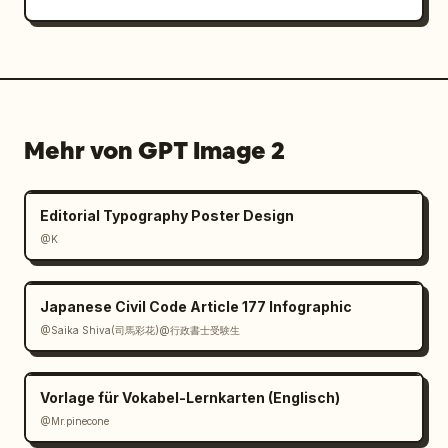
Mehr von GPT Image 2
Editorial Typography Poster Design
@K
Japanese Civil Code Article 177 Infographic
@Saika Shiva(司馬彩花)@行政書士受験生
Vorlage für Vokabel-Lernkarten (Englisch)
@Mr.pinecone