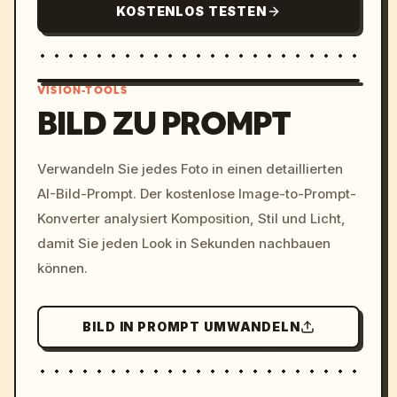
KOSTENLOS TESTEN
VISION-TOOLS
BILD ZU PROMPT
/imagine prompt: cinemati
Verwandeln Sie jedes Foto in einen detaillierten
c, cyberpunk sunset, neon
AI-Bild-Prompt. Der kostenlose Image-to-Prompt-
colors, 8k --v 6.0
Konverter analysiert Komposition, Stil und Licht,
damit Sie jeden Look in Sekunden nachbauen
können.
BILD IN PROMPT UMWANDELN