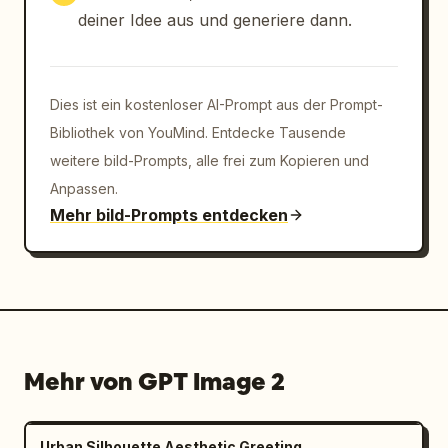
horizontale Call-to-Action-Leiste mit drei 
deiner Idee aus und generiere dann.
Segmenten: Daumen-hoch-Icon 高評価, Play-
Button-Icon チャンネル登録, Teilen-Pfeil シェ
ア","Zentrierter schwarzer Text darunter: よろ
しくお願いします！","Produced by über dem 
Dies ist ein kostenloser AI-Prompt aus der Prompt-
grau/schwarzen SLAP®-Logo","Verstreute blaue 
Bibliothek von YouMind. Entdecke Tausende
und gelbe Glitzer-, Kreis-, Rauten- und 
weitere bild-Prompts, alle frei zum Kopieren und
Punktdekorationen","Diagonale Bewegungslinien 
Anpassen.
am Rand, die einen feierlichen 
Mehr bild-Prompts entdecken
Explosionseffekt 
erzeugen"],"bottom_badge":"Kleines, dunkles, 
abgerundetes 9:16-Label unten 
links"}]},"composition_notes":"Erzeugen Sie 
ein einzelnes Querformat-Bild, das alle drei 
9:16-End-Card-Designs gleichmäßig von links 
nach rechts ausgerichtet mit schmalen 
Mehr von GPT Image 2
Abständen zeigt, wie eine Design-
Vergleichsvorschau. Halten Sie den 
japanischen Text scharf und lesbar, bewahren 
Urban Silhouette Aesthetic Greeting