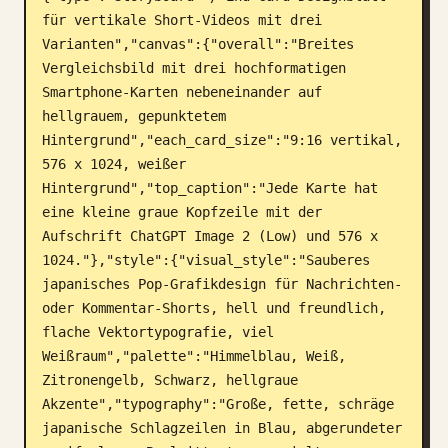
für vertikale Short-Videos mit drei 
Blog
Varianten","canvas":{"overall":"Breites 
Vergleichsbild mit drei hochformatigen 
Updates
Smartphone-Karten nebeneinander auf 
hellgrauem, gepunktetem 
Hintergrund","each_card_size":"9:16 vertikal, 
576 x 1024, weißer 
Hintergrund","top_caption":"Jede Karte hat 
eine kleine graue Kopfzeile mit der 
Aufschrift ChatGPT Image 2 (Low) und 576 x 
1024."},"style":{"visual_style":"Sauberes 
japanisches Pop-Grafikdesign für Nachrichten- 
oder Kommentar-Shorts, hell und freundlich, 
flache Vektortypografie, viel 
Weißraum","palette":"Himmelblau, Weiß, 
Zitronengelb, Schwarz, hellgraue 
Akzente","typography":"Große, fette, schräge 
japanische Schlagzeilen in Blau, abgerundeter 