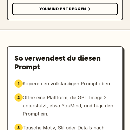
blauem Text: 
YOUMIND ENTDECKEN
チャンネル登録＆高評価お願いします！
","Große 
geschwungene blaue Wellen-Fußzeile mit dünner 
gelber Kurve darüber","Weißer Produced by-
Text und großes weißes SLAP®-Logo innerhalb 
der blauen Fußzeile","Kleine dekorative 
Dreiecke, Kreise, gepunktete Raster und blaue 
strahlenförmige Markierungen im unteren 
So verwendest du diesen
Bereich"],"bottom_badge":"Kleines, dunkles, 
Prompt
abgerundetes 9:16-Label unten links"},
{"title":"Variante 3: Energetisches 
Abo/Teilen-Outro","position":"Rechte 
Kopiere den vollständigen Prompt oben.
1
Karte","elements_count":7,"elements":["Große 
Schlagzeile in der oberen Mitte mit 
Öffne eine Plattform, die GPT Image 2
2
strahlenförmigen blauen 
unterstützt, etwa YouMind, und füge den
Geschwindigkeitslinien an den Rändern","Fette 
Prompt ein.
schwarze zentrierte Nachricht: 
ご視聴ありがとうございました！
","Blaue 
Tausche Motiv, Stil oder Details nach
3