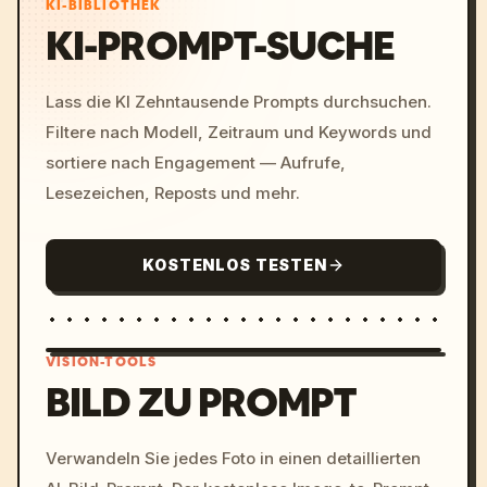
KI-BIBLIOTHEK
KI-PROMPT-SUCHE
Lass die KI Zehntausende Prompts durchsuchen.
Filtere nach Modell, Zeitraum und Keywords und
sortiere nach Engagement — Aufrufe,
Lesezeichen, Reposts und mehr.
KOSTENLOS TESTEN
VISION-TOOLS
BILD ZU PROMPT
/imagine prompt: cinemati
Verwandeln Sie jedes Foto in einen detaillierten
c, cyberpunk sunset, neon