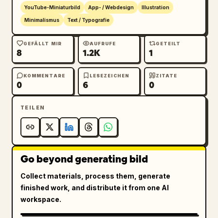
最後までご視聴ありがとうございました！
","Drei 
YouTube-Miniaturbild
App- / Webdesign
Illustration
blaue Social-Icons in einer Reihe: Daumen 
Minimalismus
Text / Typografie
hoch beschriftet mit いいね, Sprechblase 
beschriftet mit コメント, Teilen-Pfeil 
GEFÄLLT MIR
AUFRUFE
GETEILT
8
1.2K
1
beschriftet mit シェア","Gepunkteter blauer 
horizontaler Trenner","Produced by-Text über 
dem großen schwarzen SLAP®-
KOMMENTARE
LESEZEICHEN
ZITATE
0
6
0
Logo","Eckdekorationen: blau/gelbe 
abgerundete diagonale Balken, Punkte, kleine 
TEILEN
kreisförmige Akzente und winzige 
Sternchen"],"bottom_badge":"Kleines, dunkles, 
abgerundetes 9:16-Label unten links"},
{"title":"Variante 2: Abo-Aufforderung mit 
Go beyond generating bild
blauer Wellen-Fußzeile","position":"Mittlere 
Karte","elements_count":6,"elements":["Große 
Collect materials, process them, generate
Schlagzeile in der oberen Mitte","Zentrierte 
finished work, and distribute it from one AI
schwarze Nachricht: 
workspace.
ご視聴いただきありがとうございました！
","Gelber 
pillenförmiger Call-to-Action-Button mit 