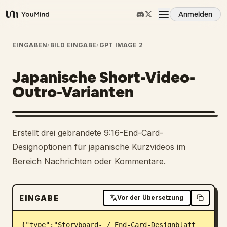
Anmelden
YouMind
Übersicht
EINGABEN
›
BILD EINGABE
›
GPT IMAGE 2
Japanische Short-Video-
Anwendungsfälle
Outro-Varianten
Fähigkeiten
Erstellt drei gebrandete 9:16-End-Card-
Prompts
Designoptionen für japanische Kurzvideos im
Bereich Nachrichten oder Kommentare.
Preise
EINGABE
Vor der Übersetzung
Download
{"type":"Storyboard- / End-Card-Designblatt 