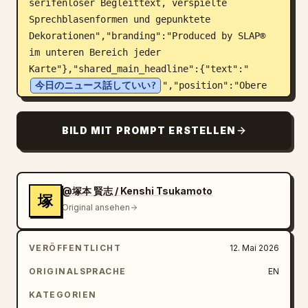
serifenloser Begleittext, verspielte 
Sprechblasenformen und gepunktete 
Dekorationen","branding":"Produced by SLAP® 
im unteren Bereich jeder 
Karte"},"shared_main_headline":{"text":"
今日のニュース話していい?
","position":"Obere 
Hälfte jeder vertikalen 
Karte","appearance":"Großer, dynamischer 
BILD MIT PROMPT ERSTELLEN
blauer japanischer Text innerhalb oder 
überlappend mit einer dünnen blauen 
Sprechblasen-Kontur, leicht geneigt, mit 
gelber gepunkteter Linie und kleinen gelben 
@塚本 賢志 / Kenshi Tsukamoto
塚
Sternchen-Akzenten"},"layout":
Original ansehen
{"variant_count":3,"variants":
[{"title":"Variante 1: Outro mit Engagement-
VERÖFFENTLICHT
12. Mai 2026
Icons","position":"Linke 
Karte","elements_count":6,"elements":["Große 
ORIGINALSPRACHE
EN
Schlagzeile in der oberen Mitte","Blaues 
KATEGORIEN
abgerundetes Banner mit dem Text 