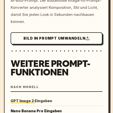
AI-Bild-Prompt. Der kostenlose Image-to-Prompt-
colors, 8k --v 6.0
Konverter analysiert Komposition, Stil und Licht,
damit Sie jeden Look in Sekunden nachbauen
können.
BILD IN PROMPT UMWANDELN
WEITERE PROMPT-
FUNKTIONEN
NACH MODELL
GPT Image 2 Eingaben
Nano Banana Pro Eingaben