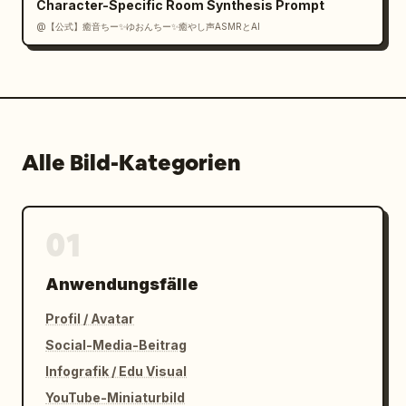
Character-Specific Room Synthesis Prompt
@【公式】癒音ちー✨ゆおんちー✨癒やし声ASMRとAI
Alle Bild-Kategorien
01
Anwendungsfälle
Profil / Avatar
Social-Media-Beitrag
Infografik / Edu Visual
YouTube-Miniaturbild