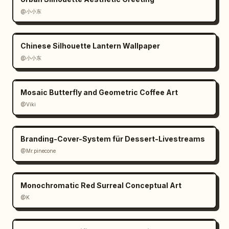
Sie die starke blau/gelbe Markenkonsistenz 
@小小东
und lassen Sie die Karten wie fertig für 
Short-Form-Video-Enden aussehen."}
Chinese Silhouette Lantern Wallpaper
@小小东
Mosaic Butterfly and Geometric Coffee Art
@Viki
Branding-Cover-System für Dessert-Livestreams
@Mr.pinecone
Monochromatic Red Surreal Conceptual Art
@K