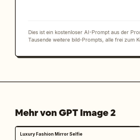
        "title": "rechte Spalte",

        "position": "mitte-rechts",

        "count": 1,

        "labels": ["Überlegener Sieg auch bei Cyber-Kriegsführungs-
Dies ist ein kostenloser AI-Prompt aus der Pr
Benchmarks"]

Tausende weitere bild-Prompts, alle frei zum 
      },

      {

        "title": "Artikel unten links",

        "position": "unten-links",

        "count": 1,

        "labels": ["New Yorker Börse: KI-Rallye sorgt für Kursanstiege… 
Nasdaq +2,7 %"]

      },

      {

Mehr von GPT Image 2
        "title": "Werbung unten rechts",

        "position": "unten-rechts",

        "count": 1,

Luxury Fashion Mirror Selfie
        "labels": ["