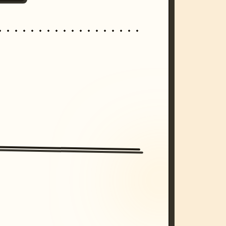
/imagine prompt: cinematic, cyberpunk s
unset, neon colors, 8k --v 6.0