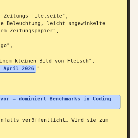
em Zeitungspapier",

. April 2026
"

vor – dominiert Benchmarks in Coding 