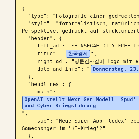
{

  "type": "Fotografie einer gedruckten Zeitungs-Titelseite",

  "style": "fotorealistisch, natürliche Beleuchtung, leicht angewinkelte 
Perspektive, gedruckt auf strukturiert
  "header": {

    "left_ad": "SHINSEGAE DUTY FREE Logo",

    "title": "
한국경제
",

    "right_ad": "명륜진사갈비 Logo mit einem kleinen Bild von Fleisch",

    "date_and_info": "
Donnerstag, 23
  },

  "headlines": {

    "main": "
OpenAI stellt Next-Gen-Modell 'Spud' 
und Cyber-Kriegsführung
",

    "sub": "Neue Super-App 'Codex' ebenfalls veröffentlicht… Wird sie zum 
Gamechanger im 'KI-Krieg'?"

  },
