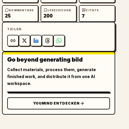
KOMMENTARE
LESEZEICHEN
ZITATE
25
200
7
TEILEN
Go beyond generating bild
Collect materials, process them, generate
finished work, and distribute it from one AI
workspace.
YOUMIND ENTDECKEN