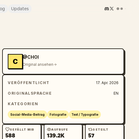
log
Updates
@CHOI
C
Original ansehen
VERÖFFENTLICHT
17. Apr. 2026
ORIGINALSPRACHE
EN
KATEGORIEN
Social-Media-Beitrag
Fotografie
Text / Typografie
GEFÄLLT MIR
AUFRUFE
GETEILT
588
139.2K
57