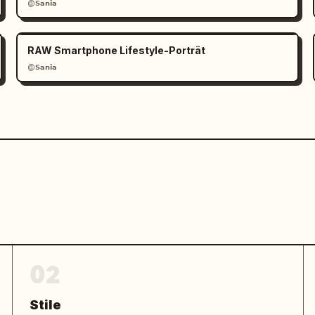
@𝗦𝗮𝗻𝗶𝗮
rende Hersteller von 
RAW Smartphone Lifestyle-Porträt
@𝗦𝗮𝗻𝗶𝗮
02
Stile