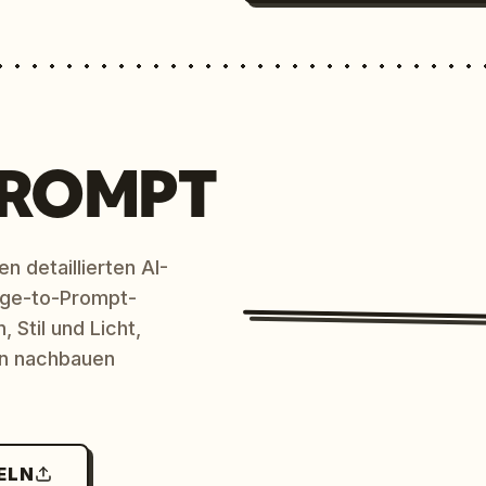
PROMPT
n detaillierten AI-
age-to-Prompt-
 Stil und Licht,
en nachbauen
ELN