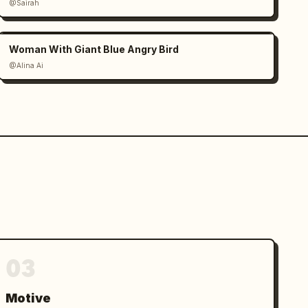
@Sairah
Woman With Giant Blue Angry Bird
@Alina Ai
03
Motive