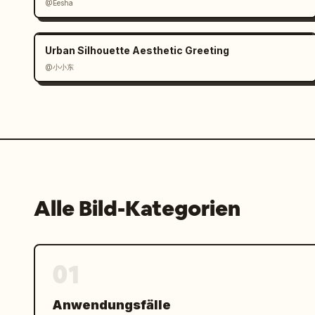
@Eesha
Samsung Electronics, der weltweit füh
Speicherhalbleitern
"]

Urban Silhouette Aesthetic Greeting
      }

@小小东
    ]

  }

}
Alle Bild-Kategorien
01
Anwendungsfälle