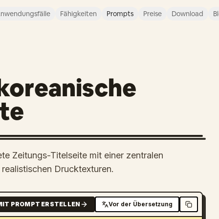
nwendungsfälle
Fähigkeiten
Prompts
Preise
Download
B
 koreanische
ite
ete Zeitungs-Titelseite mit einer zentralen
realistischen Drucktexturen.
MIT PROMPT ERSTELLEN
Vor der Übersetzung