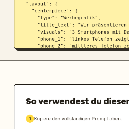
  "layout": {

    "centerpiece": {

      "type": "Werbegrafik",

      "title_text": "Wir präsentieren
      "visuals": "3 Smartphones mit Dark-Mode-Benutzeroberfläche",

      "phone_1": "linkes Telefon zeigt eine Funktionsliste",

      "phone_2": "mittleres Telefon zeigt ein Analyse-Liniendiagramm",

      "phone_3": "rechtes Telefon zeigt einen Code-Editor mit einem Python-
Skript"

    },

    "sections": [

      {

        "title": "linke Spalte",

        "position": "mitte-links",

So verwendest du diese
        "count": 2,

        "labels": ["einführender Artikeltext", "Platz 1 in allen Coding-
Benchmarks"]

Kopiere den vollständigen Prompt oben.
1
      },

      {
