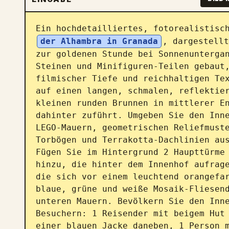
Ein hochdetailliertes, fotorealistisc
der Alhambra in Granada
, dargestellt
zur goldenen Stunde bei Sonnenunterga
Steinen und Minifiguren-Teilen gebaut,
filmischer Tiefe und reichhaltigen Tex
auf einen langen, schmalen, reflektier
kleinen runden Brunnen in mittlerer En
dahinter zuführt. Umgeben Sie den Inne
LEGO-Mauern, geometrischen Reliefmuste
Torbögen und Terrakotta-Dachlinien aus
Fügen Sie im Hintergrund 2 Haupttürme 
hinzu, die hinter dem Innenhof aufrage
die sich vor einem leuchtend orangefar
blaue, grüne und weiße Mosaik-Fliesend
unteren Mauern. Bevölkern Sie den Inne
Besuchern: 1 Reisender mit beigem Hut 
einer blauen Jacke daneben, 1 Person m