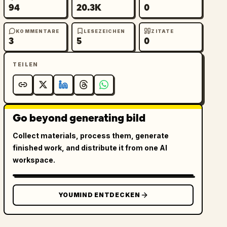
94
20.3K
0
KOMMENTARE
LESEZEICHEN
ZITATE
3
5
0
TEILEN
Go beyond generating bild
Collect materials, process them, generate
finished work, and distribute it from one AI
workspace.
YOUMIND ENTDECKEN