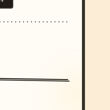
N
/imagine prompt: cinematic, cyberpunk s
unset, neon colors, 8k --v 6.0