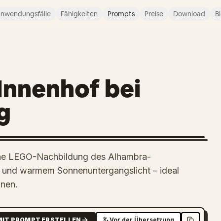
nwendungsfälle
Fähigkeiten
Prompts
Preise
Download
B
nnenhof bei
g
eiche LEGO-Nachbildung des Alhambra-
r und warmem Sonnenuntergangslicht – ideal
onen.
MIT PROMPT ERSTELLEN
Vor der Übersetzung