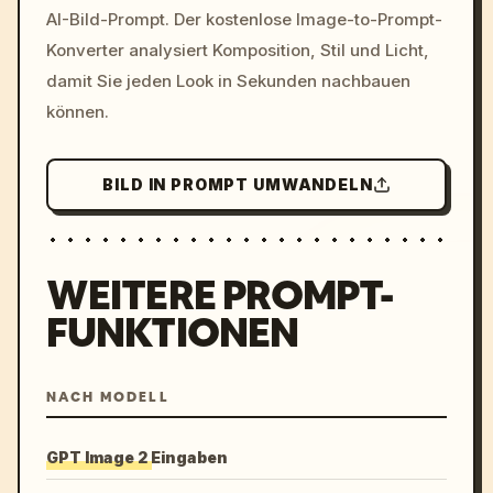
AI-Bild-Prompt. Der kostenlose Image-to-Prompt-
colors, 8k --v 6.0
Konverter analysiert Komposition, Stil und Licht,
damit Sie jeden Look in Sekunden nachbauen
können.
BILD IN PROMPT UMWANDELN
WEITERE PROMPT-
FUNKTIONEN
NACH MODELL
GPT Image 2 Eingaben