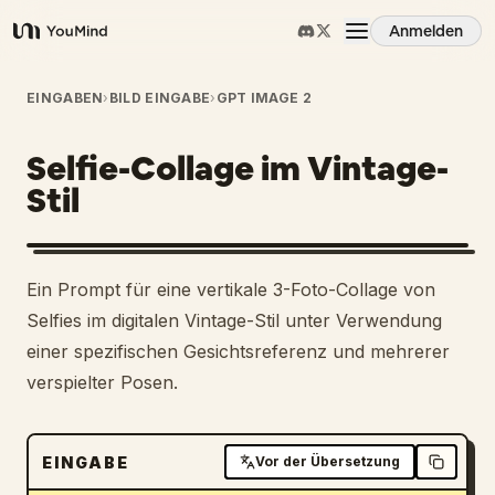
Anmelden
YouMind
Übersicht
EINGABEN
›
BILD EINGABE
›
GPT IMAGE 2
Selfie-Collage im Vintage-
Anwendungsfälle
Stil
Fähigkeiten
Ein Prompt für eine vertikale 3-Foto-Collage von
Prompts
Selfies im digitalen Vintage-Stil unter Verwendung
einer spezifischen Gesichtsreferenz und mehrerer
verspielter Posen.
Preise
Download
EINGABE
Vor der Übersetzung