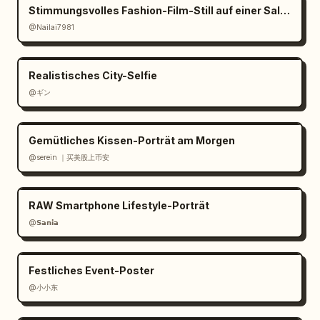
Stimmungsvolles Fashion-Film-Still auf einer Salzpfanne
@Nailai7981
Realistisches City-Selfie
@ギン
Gemütliches Kissen-Porträt am Morgen
@serein ｜买美股上币安
RAW Smartphone Lifestyle-Porträt
@𝗦𝗮𝗻𝗶𝗮
Festliches Event-Poster
@小小东