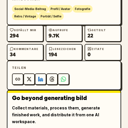
Social-Media-Beitrag
Profil / Avatar
Fotografie
Retro / Vintage
Porträt / Selfie
GEFÄLLT MIR
AUFRUFE
GETEILT
294
9.7K
22
KOMMENTARE
LESEZEICHEN
ZITATE
34
194
0
TEILEN
Go beyond generating bild
Collect materials, process them, generate
finished work, and distribute it from one AI
workspace.