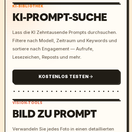
KI-BIBLIOTHEK
KI-PROMPT-SUCHE
Lass die KI Zehntausende Prompts durchsuchen.
Filtere nach Modell, Zeitraum und Keywords und
sortiere nach Engagement — Aufrufe,
Lesezeichen, Reposts und mehr.
KOSTENLOS TESTEN
VISION-TOOLS
BILD ZU PROMPT
/imagine prompt: cinemati
Verwandeln Sie jedes Foto in einen detaillierten
c, cyberpunk sunset, neon