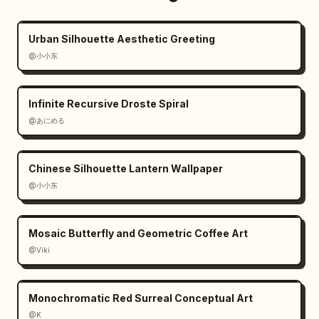
Urban Silhouette Aesthetic Greeting
@小小东
Infinite Recursive Droste Spiral
@あにめる
Chinese Silhouette Lantern Wallpaper
@小小东
Mosaic Butterfly and Geometric Coffee Art
@Viki
Monochromatic Red Surreal Conceptual Art
@K