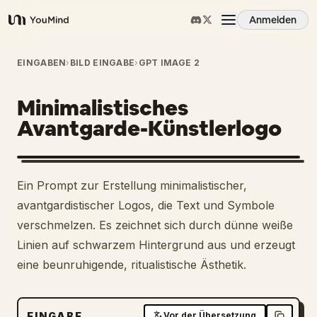
Anmelden
YouMind
Übersicht
EINGABEN
›
BILD EINGABE
›
GPT IMAGE 2
Minimalistisches
Anwendungsfälle
Avantgarde-Künstlerlogo
Fähigkeiten
Ein Prompt zur Erstellung minimalistischer,
Prompts
avantgardistischer Logos, die Text und Symbole
verschmelzen. Es zeichnet sich durch dünne weiße
Linien auf schwarzem Hintergrund aus und erzeugt
Preise
eine beunruhigende, ritualistische Ästhetik.
Download
EINGABE
Vor der Übersetzung