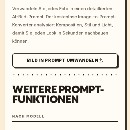
/imagine prompt: cinemati
Verwandeln Sie jedes Foto in einen detaillierten
c, cyberpunk sunset, neon
AI-Bild-Prompt. Der kostenlose Image-to-Prompt-
colors, 8k --v 6.0
Konverter analysiert Komposition, Stil und Licht,
damit Sie jeden Look in Sekunden nachbauen
können.
BILD IN PROMPT UMWANDELN
WEITERE PROMPT-
FUNKTIONEN
NACH MODELL