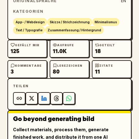
ORIGINALSPRACHE
EN
KATEGORIEN
App- / Webdesign
Skizze / Strichzeichnung
Minimalismus
Text / Typografie
Zusammenfassung / Hintergrund
GEFÄLLT MIR
AUFRUFE
GETEILT
125
11.0K
18
KOMMENTARE
LESEZEICHEN
ZITATE
3
80
11
TEILEN
Go beyond generating bild
Collect materials, process them, generate
finished work, and distribute it from one AI