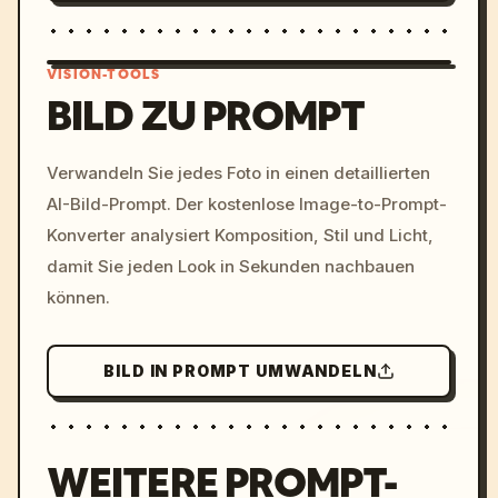
VISION-TOOLS
BILD ZU PROMPT
/imagine prompt: cinemati
Verwandeln Sie jedes Foto in einen detaillierten
c, cyberpunk sunset, neon
AI-Bild-Prompt. Der kostenlose Image-to-Prompt-
colors, 8k --v 6.0
Konverter analysiert Komposition, Stil und Licht,
damit Sie jeden Look in Sekunden nachbauen
können.
BILD IN PROMPT UMWANDELN
WEITERE PROMPT-