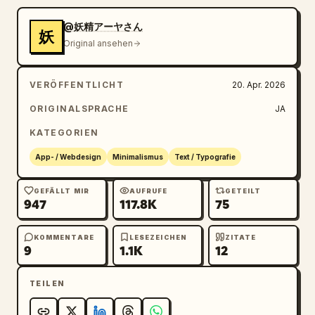
@妖精アーヤさん
妖
Original ansehen
VERÖFFENTLICHT
20. Apr. 2026
ORIGINALSPRACHE
JA
KATEGORIEN
App- / Webdesign
Minimalismus
Text / Typografie
GEFÄLLT MIR
AUFRUFE
GETEILT
947
117.8K
75
KOMMENTARE
LESEZEICHEN
ZITATE
9
1.1K
12
TEILEN