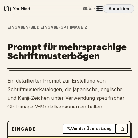
Anmelden
YouMind
Übersicht
EINGABEN
›
BILD EINGABE
›
GPT IMAGE 2
Prompt für mehrsprachige
Anwendungsfälle
Schriftmusterbögen
Fähigkeiten
1
Ein detaillierter Prompt zur Erstellung von
Prompts
Schriftmusterkatalogen, die japanische, englische
und Kanji-Zeichen unter Verwendung spezifischer
GPT-image-2-Modellversionen enthalten.
Preise
Download
EINGABE
Vor der Übersetzung