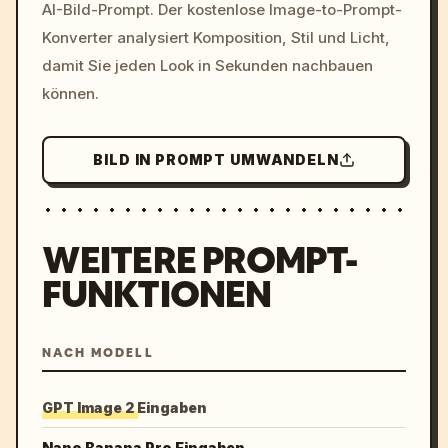
AI-Bild-Prompt. Der kostenlose Image-to-Prompt-
colors, 8k --v 6.0
Konverter analysiert Komposition, Stil und Licht,
damit Sie jeden Look in Sekunden nachbauen
können.
BILD IN PROMPT UMWANDELN
WEITERE PROMPT-
FUNKTIONEN
NACH MODELL
GPT Image 2 Eingaben
Nano Banana Pro Eingaben