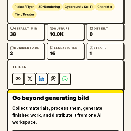
Plakat / Flyer
3D-Rendering
Cyberpunk / Sci-Fi
Charakter
Tier / Kreatur
GEFÄLLT MIR
AUFRUFE
GETEILT
38
10.0K
0
KOMMENTARE
LESEZEICHEN
ZITATE
2
16
1
TEILEN
Go beyond generating bild
Collect materials, process them, generate
finished work, and distribute it from one AI
workspace.