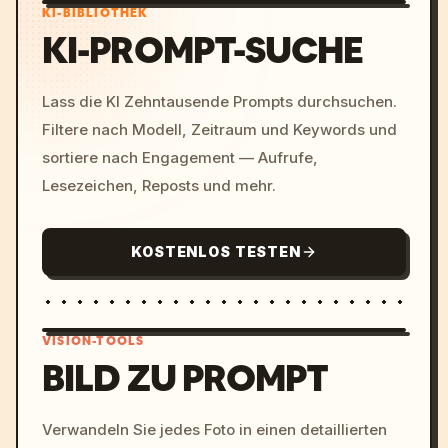
KI-BIBLIOTHEK
KI-PROMPT-SUCHE
Lass die KI Zehntausende Prompts durchsuchen.
Filtere nach Modell, Zeitraum und Keywords und
sortiere nach Engagement — Aufrufe,
Lesezeichen, Reposts und mehr.
KOSTENLOS TESTEN
VISION-TOOLS
BILD ZU PROMPT
/imagine prompt: cinemati
Verwandeln Sie jedes Foto in einen detaillierten
c, cyberpunk sunset, neon