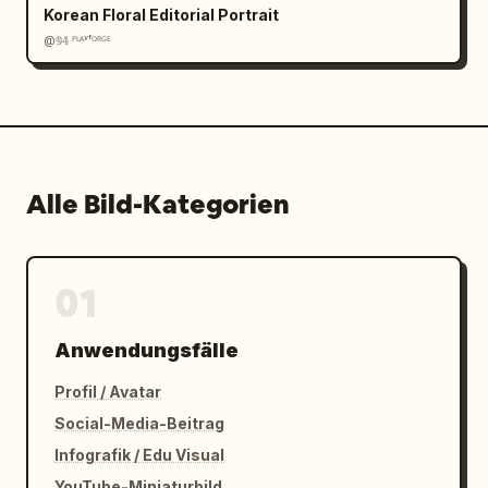
Korean Floral Editorial Portrait
@𝟡𝟜 ᴾᴸᴬʸᶠᴼᴿᴳᴱ
Alle Bild-Kategorien
01
Anwendungsfälle
Profil / Avatar
Social-Media-Beitrag
Infografik / Edu Visual
YouTube-Miniaturbild