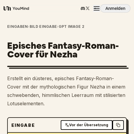
Anmelden
YouMind
Übersicht
EINGABEN
›
BILD EINGABE
›
GPT IMAGE 2
Episches Fantasy-Roman-
Anwendungsfälle
Cover für Nezha
Fähigkeiten
Erstellt ein düsteres, episches Fantasy-Roman-
Prompts
Cover mit der mythologischen Figur Nezha in einem
schwebenden, himmlischen Leerraum mit stilisierten
Lotuselementen.
Preise
Download
EINGABE
Vor der Übersetzung