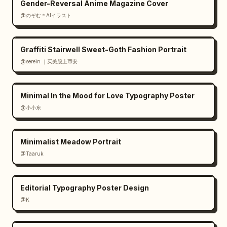
Gender-Reversal Anime Magazine Cover
@のぞむ＊AIイラスト
Graffiti Stairwell Sweet-Goth Fashion Portrait
@serein ｜买美股上币安
Minimal In the Mood for Love Typography Poster
@小小东
Minimalist Meadow Portrait
@Taaruk
Editorial Typography Poster Design
@K