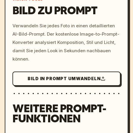
BILD ZU PROMPT
/imagine prompt: cinemati
Verwandeln Sie jedes Foto in einen detaillierten
c, cyberpunk sunset, neon
AI-Bild-Prompt. Der kostenlose Image-to-Prompt-
colors, 8k --v 6.0
Konverter analysiert Komposition, Stil und Licht,
damit Sie jeden Look in Sekunden nachbauen
können.
BILD IN PROMPT UMWANDELN
WEITERE PROMPT-
FUNKTIONEN