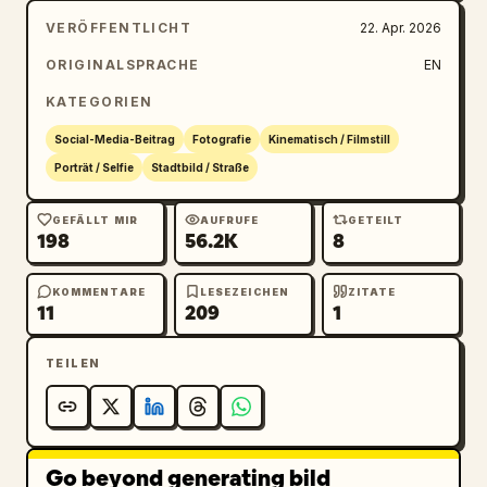
Neonschein, entfernte Straßenlaternen und 
VERÖFFENTLICHT
22. Apr. 2026
unscharfes Stadt-Bokeh auf der linken Seite 
sowie eine dezente goldene Beschriftung auf 
ORIGINALSPRACHE
EN
der Glastür rechts hinzu. Platzieren Sie eine 
KATEGORIEN
klare Glasflasche am Tischrand ganz rechts. 
Authentische Nachtleben-Stimmung, stilvoll, 
Social-Media-Beitrag
Fotografie
Kinematisch / Filmstill
aber ungefiltert, geringe Schärfentiefe, 
Porträt / Selfie
Stadtbild / Straße
realistische Proportionen, Blitzlicht-
Ästhetik, cineastischer urbaner 
GEFÄLLT MIR
AUFRUFE
GETEILT
198
56.2K
8
Schnappschuss.
KOMMENTARE
LESEZEICHEN
ZITATE
11
209
1
TEILEN
Go beyond generating bild