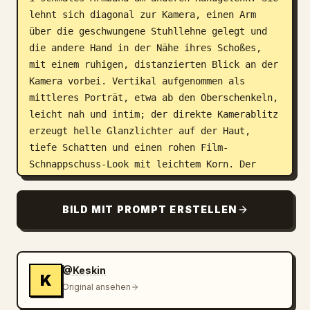
lehnt sich diagonal zur Kamera, einen Arm 
über die geschwungene Stuhllehne gelegt und 
die andere Hand in der Nähe ihres Schoßes, 
mit einem ruhigen, distanzierten Blick an der 
Kamera vorbei. Vertikal aufgenommen als 
mittleres Porträt, etwa ab den Oberschenkeln, 
leicht nah und intim; der direkte Kamerablitz 
erzeugt helle Glanzlichter auf der Haut, 
tiefe Schatten und einen rohen Film-
Schnappschuss-Look mit leichtem Korn. Der 
Schauplatz ist ein dunkler Gehweg bei Nacht 
mit Schaufenstern, schwarz gestrichenen 
BILD MIT PROMPT ERSTELLEN
Außenwänden, warmen Innenreflexionen und 
einem leuchtend gelben Schild oben links mit 
der Aufschrift 
KOZY KORNER RESTAURANT
, 
darunter ein kleineres beleuchtetes Schild 
@Keskin
K
mit der Aufschrift LIQUORS. Fügen Sie im 
Original ansehen
Hintergrund einen schmalen roten vertikalen 