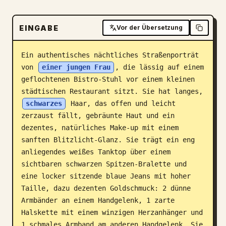
Blog
EINGABE
Vor der Übersetzung
Updates
Ein authentisches nächtliches Straßenporträt 
von 
einer jungen Frau
, die lässig auf einem 
geflochtenen Bistro-Stuhl vor einem kleinen 
städtischen Restaurant sitzt. Sie hat langes, 
schwarzes
 Haar, das offen und leicht 
zerzaust fällt, gebräunte Haut und ein 
dezentes, natürliches Make-up mit einem 
sanften Blitzlicht-Glanz. Sie trägt ein eng 
anliegendes weißes Tanktop über einem 
sichtbaren schwarzen Spitzen-Bralette und 
eine locker sitzende blaue Jeans mit hoher 
Taille, dazu dezenten Goldschmuck: 2 dünne 
Armbänder an einem Handgelenk, 1 zarte 
Halskette mit einem winzigen Herzanhänger und 
1 schmales Armband am anderen Handgelenk. Sie 