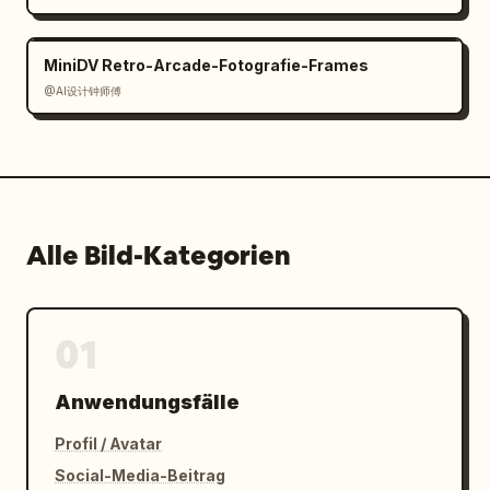
Finish"},"constraints":"Keine modernen 
Objekte, kein flacher Poster-Look, 
unleserliche Typografie vermeiden (außer 
MiniDV Retro-Arcade-Fotografie-Frames
dekorativem kleinem Text), das Gefühl 
@AI设计钟师傅
bewahren, dass jedes Objekt aus 
geschichtetem, bedrucktem Papier besteht, das 
aus dem offenen Buch aufsteigt."}
Alle Bild-Kategorien
01
Anwendungsfälle
Profil / Avatar
Social-Media-Beitrag