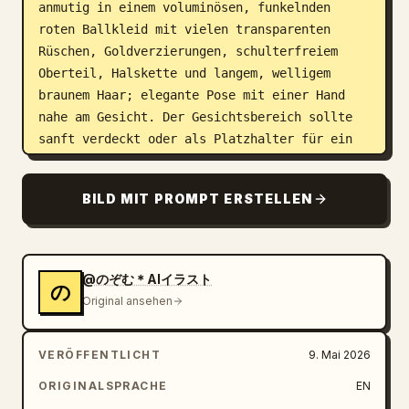
anmutig in einem voluminösen, funkelnden 
roten Ballkleid mit vielen transparenten 
Rüschen, Goldverzierungen, schulterfreiem 
Oberteil, Halskette und langem, welligem 
braunem Haar; elegante Pose mit einer Hand 
nahe am Gesicht. Der Gesichtsbereich sollte 
sanft verdeckt oder als Platzhalter für ein 
anpassbares Porträt gelassen 
werden.","character_name":"
Nozomu
BILD MIT PROMPT ERSTELLEN
","dress_color":"
tiefes Rubinrot
","storybook_title":"
Willkommen in Nozomus Welt
","subtitle":"
Der Beginn von Traum und Magie
"},"layout":
@のぞむ＊AIイラスト
の
{"format":"einzelnes, vertikales Vollbild, 
Original ansehen
realistisches handgefertigtes Pop-up-Buch-
Modell","discrete_labeled_text_areas_count":6
VERÖFFENTLICHT
9. Mai 2026
,"labeled_text_areas":[{"position":"oberes 
linkes gewölbtes Banner","text":"
ORIGINALSPRACHE
EN
Willkommen in Nozomus Welt