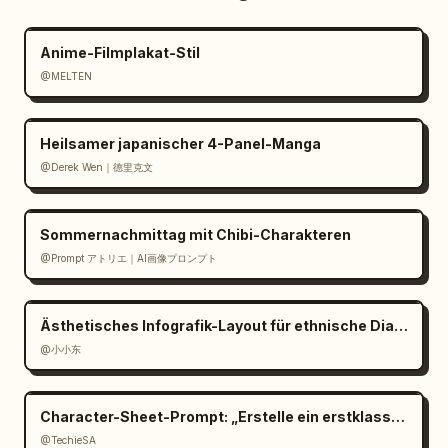
Buch","lose Rosenblätter auf der 
Tischplatte"]},"style":
Anime-Filmplakat-Stil
{"art_direction":"Romantischer japanischer 
@MELTEN
Shoujo-Anime kombiniert mit hochwertigem 
Papierhandwerk, Pop-up-Buch-Technik, 
viktorianischem Märchen, kunstvollen 
Heilsamer japanischer 4-Panel-Manga
Goldakzenten, verträumtem magischem 
@Derek Wen｜德里克文
Realismus","color_palette":"warmes 
elfenbeinfarbenes Pergament, Antikgold, 
Rubinrot, zartrosa Rosen, marineblauer 
Sommernachmittag mit Chibi-Charakteren
Sternenhimmel, dunkles 
@Prompt アトリエ｜AI画像プロンプト
Walnussholz","lighting":"warmes Kerzenlicht 
von links, sanft leuchtende Highlights auf 
Ästhetisches Infografik-Layout für ethnische Dialekte
Goldfolie, dezente 
@小小东
Vignette","render_quality":"hochdetailliert, 
knackige Papiertexturen, geschichtete Tiefe, 
realistische Schatten, glänzende Tinte, 
Character-Sheet-Prompt: „Erstelle ein erstklassiges cinemat
hochauflösendes Produktfotografie-
@TechieSA