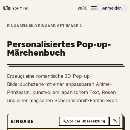
Anmelden
YouMind
Übersicht
EINGABEN
›
BILD EINGABE
›
GPT IMAGE 2
Personalisiertes Pop-up-
Anwendungsfälle
Märchenbuch
Fähigkeiten
Erzeugt eine romantische 3D-Pop-up-
Prompts
Bilderbuchszene mit einer anpassbaren Anime-
Prinzessin, kunstvollem japanischem Text, Rosen
und einer magischen Scherenschnitt-Fantasiewelt.
Preise
Download
EINGABE
Vor der Übersetzung