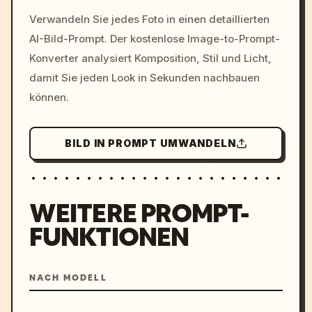
/imagine prompt: cinemati
Verwandeln Sie jedes Foto in einen detaillierten
c, cyberpunk sunset, neon
AI-Bild-Prompt. Der kostenlose Image-to-Prompt-
colors, 8k --v 6.0
Konverter analysiert Komposition, Stil und Licht,
damit Sie jeden Look in Sekunden nachbauen
können.
BILD IN PROMPT UMWANDELN
WEITERE PROMPT-
FUNKTIONEN
NACH MODELL