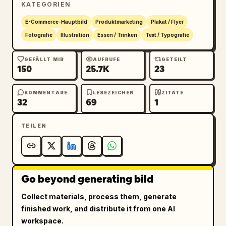
KATEGORIEN
新鲜蓝莓 自然之选
 und 
每一颗都是自然的礼物
. 
Platzieren Sie darunter 3 vertikal gestapelte 
E-Commerce-Hauptbild
Produktmarketing
Plakat / Flyer
Funktionssymbole mit kurzen chinesischen 
Fotografie
Illustration
Essen / Trinken
Text / Typografie
Bildunterschriften: ein Blattsymbol für 
natürliche Reife, ein Fruchtsymbol für 
GEFÄLLT MIR
AUFRUFE
GETEILT
150
25.7K
23
saftige Fülle und ein Herzsymbol für 
reichhaltige Nährstoffe. Fügen Sie nahe der 
unteren linken Ecke großen weißen 
KOMMENTARE
LESEZEICHEN
ZITATE
32
69
1
chinesischen Text im Pinselstil 
蓝莓
, eine 
zweite Zeile 
膳食纤维+花青素
 und eine kleine 
TEILEN
Zeile für das Nettogewicht mit der Aufschrift 
125克 hinzu. Verwenden Sie ein kühles blaues 
Color Grading, eine knackige kommerzielle 
Beleuchtung, funkelnde Highlights auf dem 
Go beyond generating bild
Kunststoffdeckel, eine hochwertige 
Supermarkt-Verpackungsästhetik, hohe 
Collect materials, process them, generate
Detailgenauigkeit und realistische 
finished work, and distribute it from one AI
Produktfotografie, kombiniert mit 
workspace.