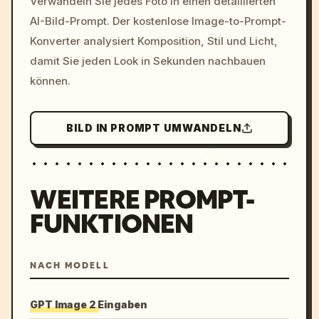
Verwandeln Sie jedes Foto in einen detaillierten
c, cyberpunk sunset, neon
AI-Bild-Prompt. Der kostenlose Image-to-Prompt-
colors, 8k --v 6.0
Konverter analysiert Komposition, Stil und Licht,
damit Sie jeden Look in Sekunden nachbauen
können.
BILD IN PROMPT UMWANDELN
WEITERE PROMPT-
FUNKTIONEN
NACH MODELL
GPT Image 2 Eingaben