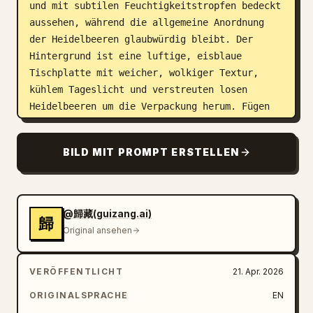
und mit subtilen Feuchtigkeitstropfen bedeckt 
aussehen, während die allgemeine Anordnung 
der Heidelbeeren glaubwürdig bleibt. Der 
Hintergrund ist eine luftige, eisblaue 
Tischplatte mit weicher, wolkiger Textur, 
kühlem Tageslicht und verstreuten losen 
Heidelbeeren um die Verpackung herum. Fügen 
Sie einige unscharfe grüne Blätter hinzu, die 
von der oberen und unteren rechten Ecke 
BILD MIT PROMPT ERSTELLEN
hineinragen, um ein frisches, natürliches 
Gefühl zu erzeugen. Fügen Sie in der oberen 
rechten Ecke ein kleines eingefügtes Bild 
hinzu, das die ursprüngliche 
@歸藏(guizang.ai)
歸
Produktverpackung von oben auf einer warmen 
Original ansehen
braunen Oberfläche zeigt, wie eine Referenz-
Miniaturansicht. Erstellen Sie auf der linken 
VERÖFFENTLICHT
21. Apr. 2026
Seite chinesische Werbetypografie mit einer 
großen dunkelblauen Kalligrafie-Überschrift 
ORIGINALSPRACHE
EN
决茗新
, gefolgt von 2 kleineren Textzeilen: 