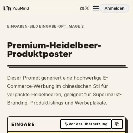
Anmelden
YouMind
Übersicht
EINGABEN
›
BILD EINGABE
›
GPT IMAGE 2
Premium-Heidelbeer-
Anwendungsfälle
Produktposter
Fähigkeiten
Dieser Prompt generiert eine hochwertige E-
Prompts
Commerce-Werbung im chinesischen Stil für
verpackte Heidelbeeren, geeignet für Supermarkt-
Branding, Produktlistings und Werbeplakate.
Preise
Download
EINGABE
Vor der Übersetzung