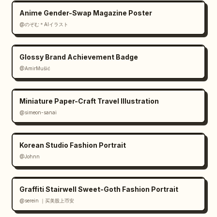
Anime Gender-Swap Magazine Poster
@のぞむ＊AIイラスト
Glossy Brand Achievement Badge
@AmirMušić
Miniature Paper-Craft Travel Illustration
@simeon-sanai
Korean Studio Fashion Portrait
@Johnn
Graffiti Stairwell Sweet-Goth Fashion Portrait
@serein ｜买美股上币安