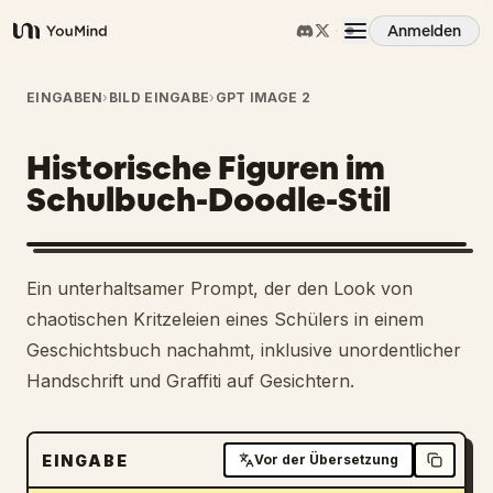
Anmelden
YouMind
Übersicht
EINGABEN
›
BILD EINGABE
›
GPT IMAGE 2
Historische Figuren im
Anwendungsfälle
Schulbuch-Doodle-Stil
Fähigkeiten
Ein unterhaltsamer Prompt, der den Look von
Prompts
chaotischen Kritzeleien eines Schülers in einem
Geschichtsbuch nachahmt, inklusive unordentlicher
Handschrift und Graffiti auf Gesichtern.
Preise
Download
EINGABE
Vor der Übersetzung