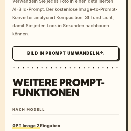
Verwandeln Sie jedes Foto in einen detaillierten
c, cyberpunk sunset, neon
AI-Bild-Prompt. Der kostenlose Image-to-Prompt-
colors, 8k --v 6.0
Konverter analysiert Komposition, Stil und Licht,
damit Sie jeden Look in Sekunden nachbauen
können.
BILD IN PROMPT UMWANDELN
WEITERE PROMPT-
FUNKTIONEN
NACH MODELL
GPT Image 2 Eingaben