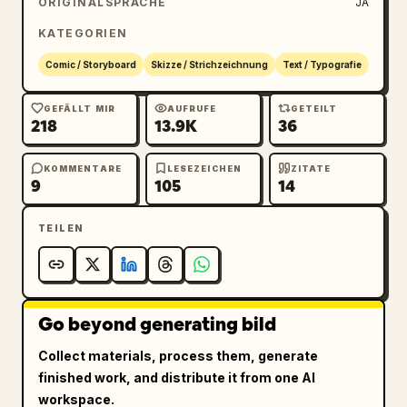
ORIGINALSPRACHE
JA
KATEGORIEN
Comic / Storyboard
Skizze / Strichzeichnung
Text / Typografie
GEFÄLLT MIR
AUFRUFE
GETEILT
218
13.9K
36
KOMMENTARE
LESEZEICHEN
ZITATE
9
105
14
TEILEN
Go beyond generating bild
Collect materials, process them, generate
finished work, and distribute it from one AI
workspace.