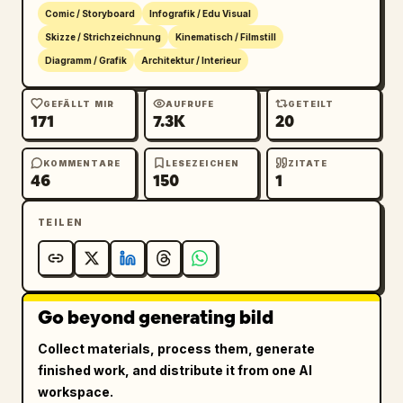
Filmproduktion, hochdetaillierte Schwarz-
Comic / Storyboard
Infografik / Edu Visual
Weiß-Skizze kombiniert mit weicher filmischer 
Skizze / Strichzeichnung
Kinematisch / Filmstill
Schattierung, professionelles Pre-Production-
Diagramm / Grafik
Architektur / Interieur
Konzeptblatt, ein einziges Bild, das alle 
Storyboard-Panels enthält.
GEFÄLLT MIR
AUFRUFE
GETEILT
171
7.3K
20
KOMMENTARE
LESEZEICHEN
ZITATE
46
150
1
TEILEN
Go beyond generating bild
Collect materials, process them, generate
finished work, and distribute it from one AI
workspace.