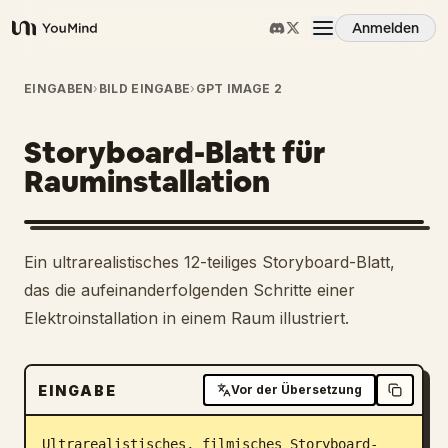
Anmelden
YouMind
Übersicht
EINGABEN
›
BILD EINGABE
›
GPT IMAGE 2
Storyboard-Blatt für
Anwendungsfälle
Rauminstallation
Fähigkeiten
Ein ultrarealistisches 12-teiliges Storyboard-Blatt,
Prompts
das die aufeinanderfolgenden Schritte einer
Elektroinstallation in einem Raum illustriert.
Preise
EINGABE
Vor der Übersetzung
Download
Ultrarealistisches, filmisches Storyboard-