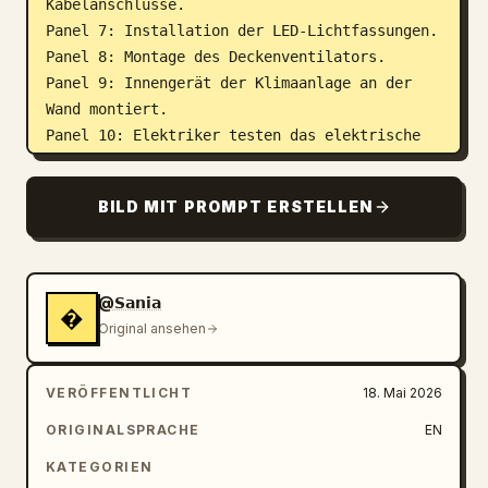
Kabelanschlüsse.

Panel 7: Installation der LED-Lichtfassungen.

Panel 8: Montage des Deckenventilators.

Panel 9: Innengerät der Klimaanlage an der 
Wand montiert.

Panel 10: Elektriker testen das elektrische 
System.

Panel 11: Reinigung des Raums und letzte 
BILD MIT PROMPT ERSTELLEN
Anpassungen.

Panel 12: Vollständig fertiggestellter, 
moderner Raum mit eingeschaltetem Licht, 
laufendem Ventilator und aktiver Klimaanlage.

@𝗦𝗮𝗻𝗶𝗮
�
Original ansehen
Detaillierte Storyboard-Frames, filmische 
Pfeile und Szenenübergangsnotizen, 
VERÖFFENTLICHT
18. Mai 2026
realistische Arbeiter in Sicherheitskleidung, 
Werkzeuge in jedem Panel sichtbar, 
ORIGINALSPRACHE
EN
konsistentes Raumlayout über alle Storyboard-
KATEGORIEN
Frames hinweg, Storyboard-Stil der 