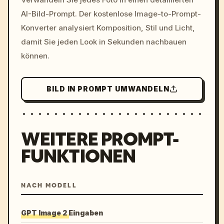
c, cyberpunk sunset, neon
AI-Bild-Prompt. Der kostenlose Image-to-Prompt-
colors, 8k --v 6.0
Konverter analysiert Komposition, Stil und Licht,
damit Sie jeden Look in Sekunden nachbauen
können.
BILD IN PROMPT UMWANDELN
WEITERE PROMPT-
FUNKTIONEN
NACH MODELL
GPT Image 2 Eingaben