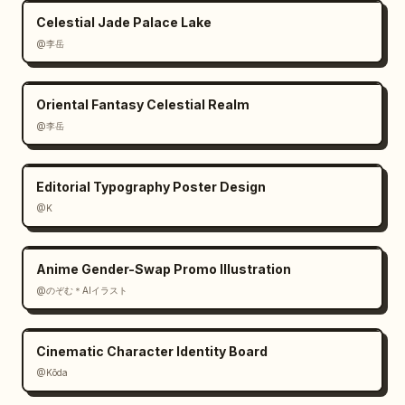
Celestial Jade Palace Lake
@李岳
Oriental Fantasy Celestial Realm
@李岳
Editorial Typography Poster Design
@K
Anime Gender-Swap Promo Illustration
@のぞむ＊AIイラスト
Cinematic Character Identity Board
@Kōda