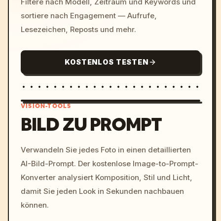
Filtere nach Modell, Zeitraum und Keywords und
sortiere nach Engagement — Aufrufe,
Lesezeichen, Reposts und mehr.
KOSTENLOS TESTEN
VISION-TOOLS
BILD ZU PROMPT
/imagine prompt: cinemati
Verwandeln Sie jedes Foto in einen detaillierten
c, cyberpunk sunset, neon
AI-Bild-Prompt. Der kostenlose Image-to-Prompt-
colors, 8k --v 6.0
Konverter analysiert Komposition, Stil und Licht,
damit Sie jeden Look in Sekunden nachbauen
können.