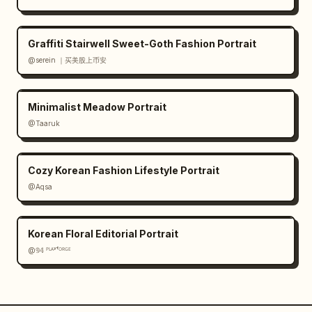
Graffiti Stairwell Sweet-Goth Fashion Portrait
@serein ｜买美股上币安
Minimalist Meadow Portrait
@Taaruk
Cozy Korean Fashion Lifestyle Portrait
@Aqsa
Korean Floral Editorial Portrait
@𝟡𝟜 ᴾᴸᴬʸᶠᴼᴿᴳᴱ