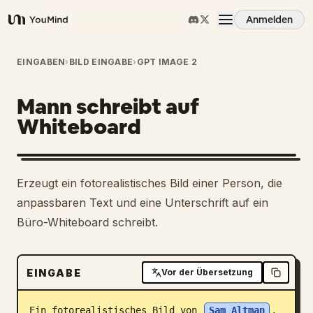
Anmelden
YouMind
Übersicht
EINGABEN
›
BILD EINGABE
›
GPT IMAGE 2
Mann schreibt auf
Anwendungsfälle
Whiteboard
Fähigkeiten
1
Erzeugt ein fotorealistisches Bild einer Person, die
Prompts
anpassbaren Text und eine Unterschrift auf ein
Büro-Whiteboard schreibt.
Preise
EINGABE
Vor der Übersetzung
Download
Ein fotorealistisches Bild von 
Sam Altman
, 