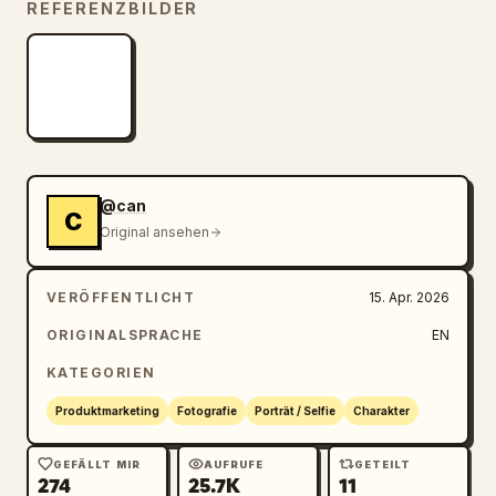
REFERENZBILDER
@can
C
Original ansehen
VERÖFFENTLICHT
15. Apr. 2026
ORIGINALSPRACHE
EN
KATEGORIEN
Produktmarketing
Fotografie
Porträt / Selfie
Charakter
GEFÄLLT MIR
AUFRUFE
GETEILT
274
25.7K
11