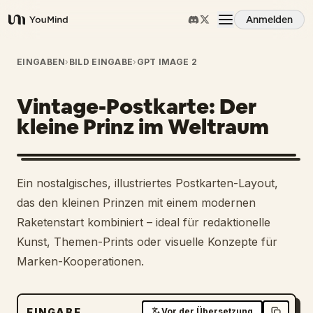
Anmelden
YouMind
Übersicht
EINGABEN
›
BILD EINGABE
›
GPT IMAGE 2
Vintage-Postkarte: Der
Anwendungsfälle
kleine Prinz im Weltraum
Fähigkeiten
Ein nostalgisches, illustriertes Postkarten-Layout,
Prompts
das den kleinen Prinzen mit einem modernen
Raketenstart kombiniert – ideal für redaktionelle
Kunst, Themen-Prints oder visuelle Konzepte für
Preise
Marken-Kooperationen.
Download
EINGABE
Vor der Übersetzung