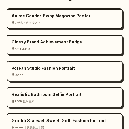
Anime Gender-Swap Magazine Poster
@のぞむ＊AIイラスト
Glossy Brand Achievement Badge
@AmirMušić
Korean Studio Fashion Portrait
@Johnn
Realistic Bathroom Selfie Portrait
@Adam也叫吉米
Graffiti Stairwell Sweet-Goth Fashion Portrait
@serein ｜买美股上币安