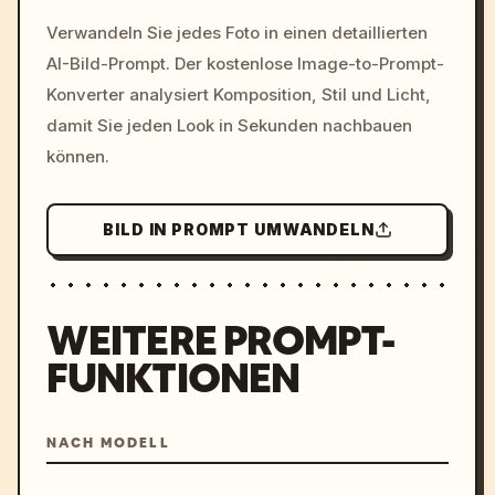
/imagine prompt: cinemati
Verwandeln Sie jedes Foto in einen detaillierten
c, cyberpunk sunset, neon
AI-Bild-Prompt. Der kostenlose Image-to-Prompt-
colors, 8k --v 6.0
Konverter analysiert Komposition, Stil und Licht,
damit Sie jeden Look in Sekunden nachbauen
können.
BILD IN PROMPT UMWANDELN
WEITERE PROMPT-
FUNKTIONEN
NACH MODELL