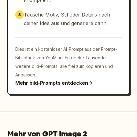
Prompt ein.
begrenzt auf Creme, Marineblau, sanftes Gold, 
gedämpftes Grün, warmes Orange und Blaugrau, 
Tausche Motiv, Stil oder Details nach
3
mit einer klaren, aber malerischen 
deiner Idee aus und generiere dann.
Illustration, präziser dekorativer Typografie 
und einem magischen, hoffnungsvollen Ton, der 
Literatur mit Weltraumforschung verbindet.
Dies ist ein kostenloser AI-Prompt aus der Prompt-
Bibliothek von YouMind. Entdecke Tausende
weitere bild-Prompts, alle frei zum Kopieren und
Anpassen.
Mehr bild-Prompts entdecken
Mehr von GPT Image 2