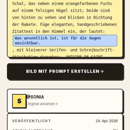
Schal, das neben einem orangefarbenen Fuchs 
auf einem felsigen Hügel sitzt; beide sind 
von hinten zu sehen und blicken in Richtung 
der Rakete. Füge eleganten, handgeschriebenen 
Zitattext in den Himmel ein, der lautet: 
Was wesentlich ist, ist für die Augen 
unsichtbar.
, mit kleinerer Serifen- und Schreibschrift-
Attribution darunter: „ANTOINE DE SAINT-
EXUPÉRY“ und „Der kleine Prinz“. Füge am 
unteren Rand des linken Panels zwei 
BILD MIT PROMPT ERSTELLEN
Markennamen ein: „Der kleine Prinz“ in blauer 
Schreibschrift auf der linken Seite und 
„SPACEX“ in fetten, blauen, futuristischen 
@SONIA
Großbuchstaben auf der rechten Seite, 
S
Original ansehen
getrennt durch einen kleinen goldenen Stern 
und eine dünne Trennlinie. Füge darunter den 
Slogan in gesperrten Kapitälchen hinzu: 
VERÖFFENTLICHT
24. Apr. 2026
WELTEN ENTDECKEN. DAS WICHTIGE BEWAHREN.
. 