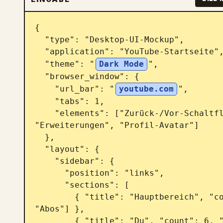
{

  "type": "Desktop-UI-Mockup",

  "application": "YouTube-Startseite",

  "theme": "
Dark Mode
",

  "browser_window": {

    "url_bar": "
youtube.com
",

    "tabs": 1,

    "elements": ["Zurück-/Vor-Schaltflächen", "Aktualisieren", 
"Erweiterungen", "Profil-Avatar"]

  },

  "layout": {

    "sidebar": {

      "position": "links",

      "sections": [

        { "title": "Hauptbereich", "count": 3, "items": ["Start", "Shorts", 
"Abos"] },

        { "title": "Du", "count": 6, "items": ["Dein Kanal", "Verlauf", 