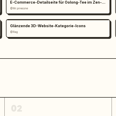
E-Commerce-Detailseite für Oolong-Tee im Zen-Stil
@Mr.pinecone
d orangefarbene Akkretionsscheibe eines 
Glänzende 3D-Website-Kategorie-Icons
@Rag
rzen Hemd mit Text 'the problem with 
tion eines Mannes, der ein Buch liest, 
Porträt von Ellie mit Spiele-Logo" },

en lernt am Schreibtisch mit Blick auf 
02