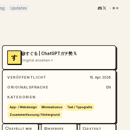
log
Updates
@すぐる | ChatGPTガチ勢 𝕏
す
Original ansehen
VERÖFFENTLICHT
15. Apr. 2026
ORIGINALSPRACHE
EN
KATEGORIEN
App- / Webdesign
Minimalismus
Text / Typografie
Zusammenfassung / Hintergrund
GEFÄLLT MIR
AUFRUFE
GETEILT