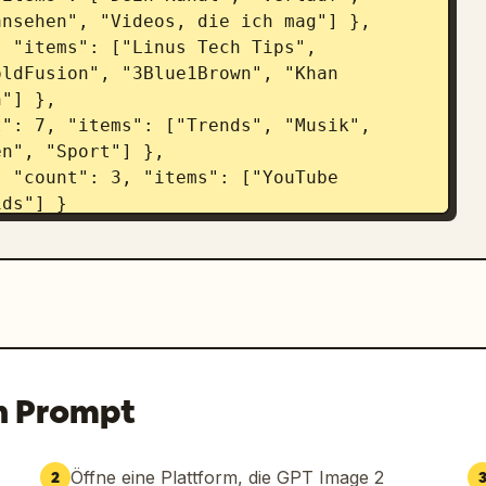
nsehen", "Videos, die ich mag"] },

ldFusion", "3Blue1Brown", "Khan 
"] },

n", "Sport"] },

ds"] }

Kürzlich hochgeladen", "Angesehen"]

n Prompt
Öffne eine Plattform, die GPT Image 2
2