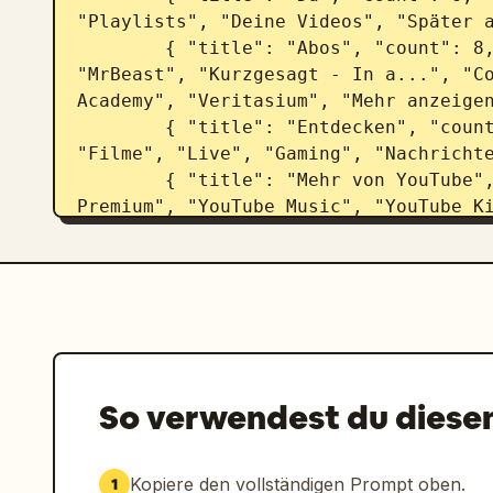
"Playlists", "Deine Videos", "Später a
        { "title": "Abos", "count": 8, "items": ["Linus Tech Tips", 
"MrBeast", "Kurzgesagt - In a...", "Co
Academy", "Veritasium", "Mehr anzeigen
        { "title": "Entdecken", "count": 7, "items": ["Trends", "Musik", 
"Filme", "Live", "Gaming", "Nachrichte
        { "title": "Mehr von YouTube", "count": 3, "items": ["YouTube 
Premium", "YouTube Music", "YouTube Ki
      ]

    },

    "top_filter_bar": {

      "count": 11,

      "labels": ["Alle", "Gaming", "Musik", "Live", "Podcasts", "Mixes", 
"Wissenschaft", "Lo-fi", "Thriller", "
    },

So verwendest du diese
    "video_grid": {

      "layout": "4 Zeilen mal 3 Spalten",

      "count": 12,

Kopiere den vollständigen Prompt oben.
1