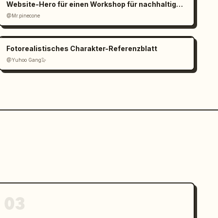
Website-Hero für einen Workshop für nachhaltige Materialien
@Mr.pinecone
Fotorealistisches Charakter-Referenzblatt
@Yuhoo Gang🦭
03