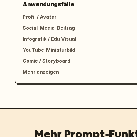
Anwendungsfälle
    "os": "
Windows 10
",

    "taskbar_position": "unten",

Profil / Avatar
    "visible_icons": ["Start", "Suchleiste", "Taskansicht", "Datei-Explorer", 
Social-Media-Beitrag
"Edge", "Spotify"],

    "system_tray": ["Netzwerk", "Lautstärke", "Akku", "Uhr zeigt 08:34 
Infografik / Edu Visual
03.04.2024"]

YouTube-Miniaturbild
  }

}
Comic / Storyboard
Mehr anzeigen
Mehr Prompt-Funk