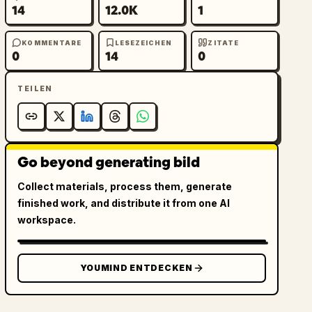
14
12.0K
1
KOMMENTARE
LESEZEICHEN
ZITATE
0
14
0
TEILEN
Go beyond generating bild
Collect materials, process them, generate
finished work, and distribute it from one AI
workspace.
YOUMIND ENTDECKEN