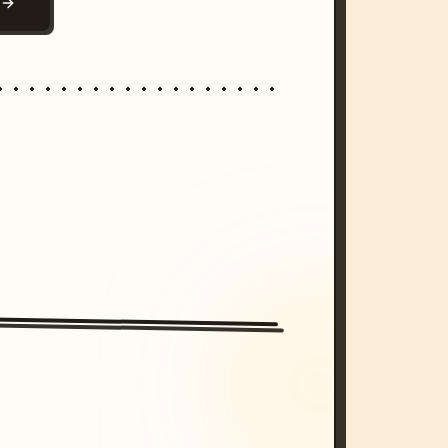
N
/imagine prompt: cinematic, cyberpunk s
unset, neon colors, 8k --v 6.0