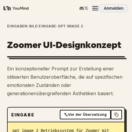
Anmelden
YouMind
Übersicht
EINGABEN
›
BILD EINGABE
›
GPT IMAGE 2
Zoomer UI-Designkonzept
Anwendungsfälle
Fähigkeiten
Ein konzeptioneller Prompt zur Erstellung einer
stilisierten Benutzeroberfläche, die auf spezifischen
Prompts
emotionalen Zuständen oder
generationenübergreifenden Ästhetiken basiert.
Preise
EINGABE
Vor der Übersetzung
Download
gpt image 2 Betriebssystem für Zoomer mit 