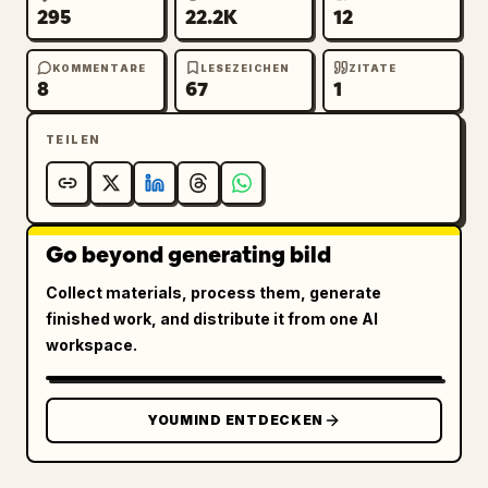
295
22.2K
12
KOMMENTARE
LESEZEICHEN
ZITATE
8
67
1
TEILEN
Go beyond generating bild
Collect materials, process them, generate
finished work, and distribute it from one AI
workspace.
YOUMIND ENTDECKEN