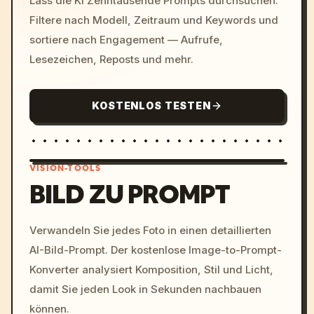
Lass die KI Zehntausende Prompts durchsuchen.
Filtere nach Modell, Zeitraum und Keywords und
sortiere nach Engagement — Aufrufe,
Lesezeichen, Reposts und mehr.
KOSTENLOS TESTEN
VISION-TOOLS
BILD ZU PROMPT
/imagine prompt: cinemati
Verwandeln Sie jedes Foto in einen detaillierten
c, cyberpunk sunset, neon
AI-Bild-Prompt. Der kostenlose Image-to-Prompt-
colors, 8k --v 6.0
Konverter analysiert Komposition, Stil und Licht,
damit Sie jeden Look in Sekunden nachbauen
können.