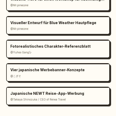
@Mr.pinecone
Visueller Entwurf für Blue Weather Hautpflege
@Mr.pinecone
Fotorealistisches Charakter-Referenzblatt
@Yuhoo Gang🦭
Vier japanische Werbebanner-Konzepte
@こぎそ
Japanische NEWT Reise-App-Werbung
@Takaya Shinozuka / CEO of Reiwa Travel