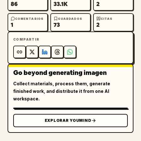
86
33.1K
2
COMENTARIOS
GUARDADOS
CITAS
1
73
2
COMPARTIR
Go beyond generating imagen
Collect materials, process them, generate
finished work, and distribute it from one AI
workspace.
EXPLORAR YOUMIND