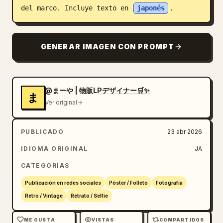
del marco. Incluye texto en 
japonés
.
Blog
Actualizaciones
GENERAR IMAGEN CON PROMPT
@まーや | 物販LPデザイナー🛒✨
ま
Ver original
PUBLICADO
23 abr 2026
IDIOMA ORIGINAL
JA
CATEGORÍAS
Publicación en redes sociales
Póster / Folleto
Fotografía
Retro / Vintage
Retrato / Selfie
ME GUSTA
VISTAS
COMPARTIDOS