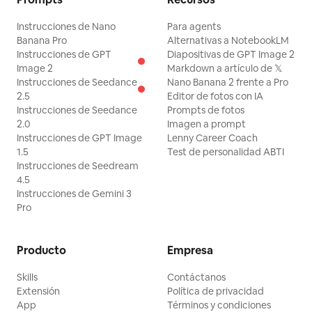
Instrucciones de Nano
Para agents
Banana Pro
Alternativas a NotebookLM
Instrucciones de GPT
Diapositivas de GPT Image 2
Image 2
Markdown a artículo de 𝕏
Instrucciones de Seedance
Nano Banana 2 frente a Pro
2.5
Editor de fotos con IA
Instrucciones de Seedance
Prompts de fotos
2.0
Imagen a prompt
Instrucciones de GPT Image
Lenny Career Coach
1.5
Test de personalidad ABTI
Instrucciones de Seedream
4.5
Instrucciones de Gemini 3
Pro
Producto
Empresa
Skills
Contáctanos
Extensión
Política de privacidad
App
Términos y condiciones