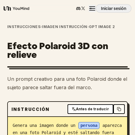
Iniciar sesión
YouMind
Resumen
INSTRUCCIONES
›
IMAGEN INSTRUCCIÓN
›
GPT IMAGE 2
Efecto Polaroid 3D con
Casos de uso
relieve
Habilidades
Un prompt creativo para una foto Polaroid donde el
Prompts
sujeto parece saltar fuera del marco.
Precios
INSTRUCCIÓN
Antes de traducir
Descargar
Genera una imagen donde un 
persona
 aparezca 
en una foto Polaroid y esté saltando fuera 