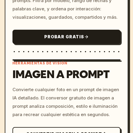
prompts. Filtra por modelo, rango de fechas y
palabras clave, y ordena por interacción:
visualizaciones, guardados, compartidos y más.
PROBAR GRATIS
HERRAMIENTAS DE VISIÓN
IMAGEN A PROMPT
/imagine prompt: cinemati
Convierte cualquier foto en un prompt de imagen
c, cyberpunk sunset, neon
IA detallado. El conversor gratuito de imagen a
colors, 8k --v 6.0
prompt analiza composición, estilo e iluminación
para recrear cualquier estética en segundos.