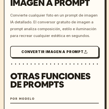
IMAGEN A PROMPT
/imagine prompt: cinemati
Convierte cualquier foto en un prompt de imagen
c, cyberpunk sunset, neon
IA detallado. El conversor gratuito de imagen a
colors, 8k --v 6.0
prompt analiza composición, estilo e iluminación
para recrear cualquier estética en segundos.
CONVERTIR IMAGEN A PROMPT
OTRAS FUNCIONES
DE PROMPTS
POR MODELO