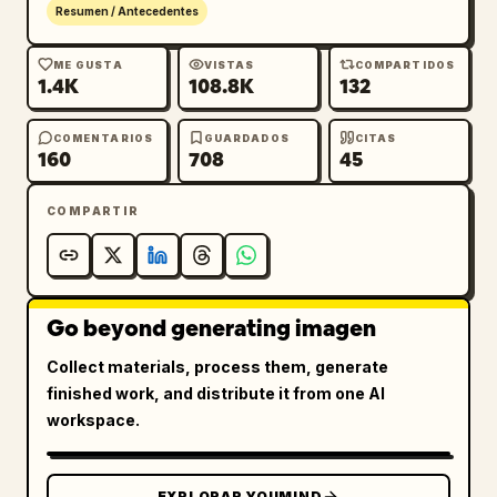
Resumen / Antecedentes
ME GUSTA
VISTAS
COMPARTIDOS
1.4K
108.8K
132
COMENTARIOS
GUARDADOS
CITAS
160
708
45
COMPARTIR
Go beyond generating imagen
Collect materials, process them, generate
finished work, and distribute it from one AI
workspace.
EXPLORAR YOUMIND