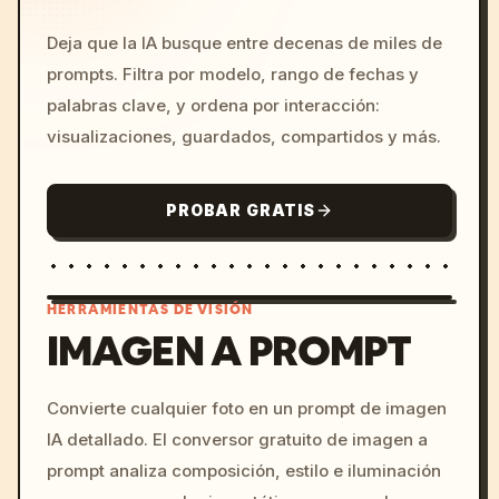
Deja que la IA busque entre decenas de miles de
prompts. Filtra por modelo, rango de fechas y
palabras clave, y ordena por interacción:
visualizaciones, guardados, compartidos y más.
PROBAR GRATIS
HERRAMIENTAS DE VISIÓN
IMAGEN A PROMPT
/imagine prompt: cinemati
Convierte cualquier foto en un prompt de imagen
c, cyberpunk sunset, neon
IA detallado. El conversor gratuito de imagen a
colors, 8k --v 6.0
prompt analiza composición, estilo e iluminación