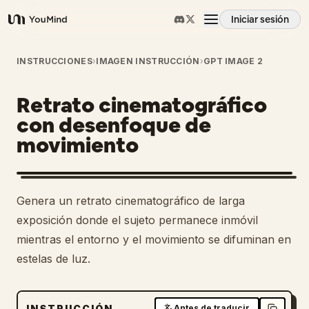
Iniciar sesión
YouMind
Resumen
INSTRUCCIONES
›
IMAGEN INSTRUCCIÓN
›
GPT IMAGE 2
Retrato cinematográfico
Casos de uso
con desenfoque de
movimiento
Habilidades
Prompts
Genera un retrato cinematográfico de larga
exposición donde el sujeto permanece inmóvil
Precios
mientras el entorno y el movimiento se difuminan en
estelas de luz.
Descargar
INSTRUCCIÓN
Antes de traducir