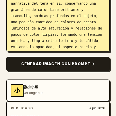
narrativa del tema en sí, conservando una 
gran área de color base brillante y 
tranquilo, sombras profundas en el sujeto, 
una pequeña cantidad de colores de acento 
luminosos de alta saturación y relaciones de 
pasos de color limpias, formando una tensión 
onírica y limpia entre lo frío y lo cálido, 
evitando la opacidad, el aspecto rancio y 
grisáceo. La luz es suave y difusa, el 
enfoque es ligeramente suave y los bordes 
GENERAR IMAGEN CON PROMPT
tienen un ligero grano de película y 
desenfoque de lente, pero la sensación 
general sigue siendo aireada, transparente y 
moderna. La densidad de información es muy 
@小小东
小
baja, dejando una gran cantidad de espacio 
Ver original
aéreo para que la sensación de velocidad 
respire; el texto se utiliza como parte de la 
PUBLICADO
4 jun 2026
estructura visual con fuentes sans-serif 
modernas de color blanco puro, las palabras 