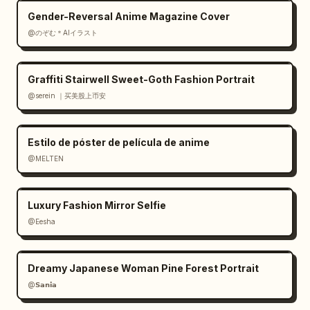
Gender-Reversal Anime Magazine Cover
@のぞむ＊AIイラスト
Graffiti Stairwell Sweet-Goth Fashion Portrait
@serein ｜买美股上币安
Estilo de póster de película de anime
@MELTEN
Luxury Fashion Mirror Selfie
@Eesha
Dreamy Japanese Woman Pine Forest Portrait
@𝗦𝗮𝗻𝗶𝗮