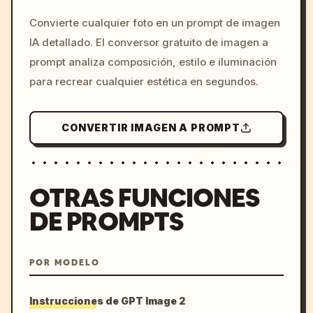
/imagine prompt: cinemati
Convierte cualquier foto en un prompt de imagen
c, cyberpunk sunset, neon
IA detallado. El conversor gratuito de imagen a
colors, 8k --v 6.0
prompt analiza composición, estilo e iluminación
para recrear cualquier estética en segundos.
CONVERTIR IMAGEN A PROMPT
OTRAS FUNCIONES
DE PROMPTS
POR MODELO
Instrucciones de GPT Image 2