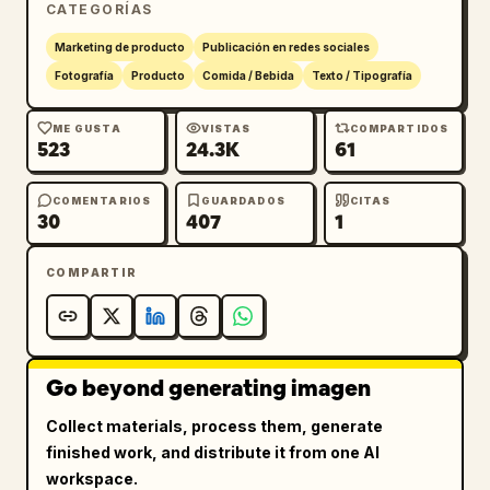
CATEGORÍAS
equilibrado entre rojo, naranja y azul, 
composición minimalista al estilo Apple, 
Marketing de producto
Publicación en redes sociales
estilo publicitario conceptual de Cannes 
Fotografía
Producto
Comida / Bebida
Texto / Tipografía
Lions, sin objetos adicionales, sin personas, 
sin marcas de agua.
ME GUSTA
VISTAS
COMPARTIDOS
523
24.3K
61
COMENTARIOS
GUARDADOS
CITAS
30
407
1
COMPARTIR
Go beyond generating imagen
Collect materials, process them, generate
finished work, and distribute it from one AI
workspace.