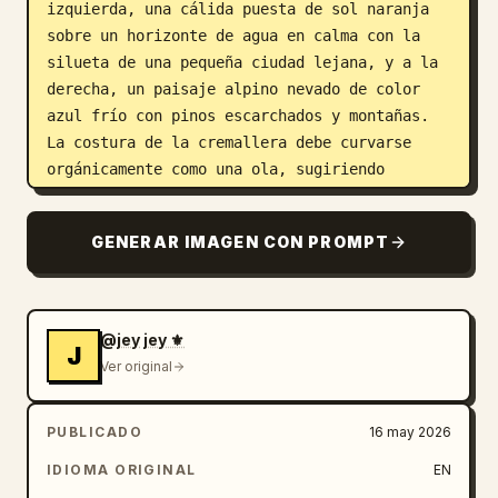
izquierda, una cálida puesta de sol naranja 
sobre un horizonte de agua en calma con la 
silueta de una pequeña ciudad lejana, y a la 
derecha, un paisaje alpino nevado de color 
azul frío con pinos escarchados y montañas. 
La costura de la cremallera debe curvarse 
orgánicamente como una ola, sugiriendo 
visualmente que la lata contiene mundos 
mágicos en su interior. Añade un texto 
GENERAR IMAGEN CON PROMPT
publicitario mínimo en blanco: en la parte 
superior central escribe 
open happiness
, 
con “happiness” en negrita; cerca de la parte 
inferior central escribe 
@jey jey ⚜️
J
real magic is inside
, con “inside” en 
Ver original
negrita; coloca un pequeño logotipo de Coca-
Cola en blanco debajo. Utiliza fotografía de 
PUBLICADO
16 may 2026
producto de gran consumo (FMCG) 
hiperrealista, detalles macro nítidos, 
IDIOMA ORIGINAL
EN
reflejos brillantes, un contraste de color 