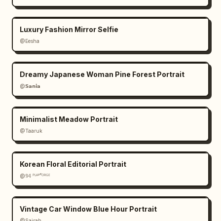
Luxury Fashion Mirror Selfie
@Eesha
Dreamy Japanese Woman Pine Forest Portrait
@𝗦𝗮𝗻𝗶𝗮
Minimalist Meadow Portrait
@Taaruk
Korean Floral Editorial Portrait
@𝟡𝟜 ᴾᴸᴬʸᶠᴼᴿᴳᴱ
Vintage Car Window Blue Hour Portrait
@Sairah