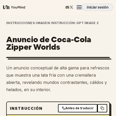
Iniciar sesión
YouMind
Resumen
INSTRUCCIONES
›
IMAGEN INSTRUCCIÓN
›
GPT IMAGE 2
Anuncio de Coca-Cola
Casos de uso
Zipper Worlds
Habilidades
Un anuncio conceptual de alta gama para refrescos
Prompts
que muestra una lata fría con una cremallera
abierta, revelando mundos contrastantes, cálidos y
helados, en su interior.
Precios
Descargar
INSTRUCCIÓN
Antes de traducir