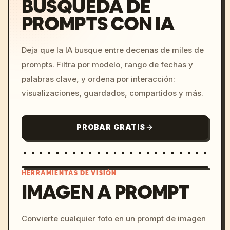
BÚSQUEDA DE
PROMPTS CON IA
Deja que la IA busque entre decenas de miles de
prompts. Filtra por modelo, rango de fechas y
palabras clave, y ordena por interacción:
visualizaciones, guardados, compartidos y más.
PROBAR GRATIS
HERRAMIENTAS DE VISIÓN
IMAGEN A PROMPT
/imagine prompt: cinemati
Convierte cualquier foto en un prompt de imagen
c, cyberpunk sunset, neon