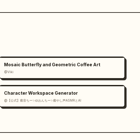
Mosaic Butterfly and Geometric Coffee Art
@Viki
Character Workspace Generator
@【公式】癒音ちー✨ゆおんちー✨癒やし声ASMRとAI