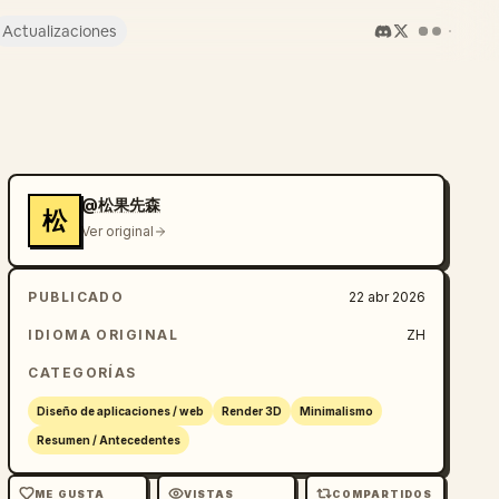
Actualizaciones
@松果先森
松
Ver original
PUBLICADO
22 abr 2026
IDIOMA ORIGINAL
ZH
CATEGORÍAS
Diseño de aplicaciones / web
Render 3D
Minimalismo
Resumen / Antecedentes
ME GUSTA
VISTAS
COMPARTIDOS