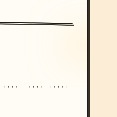
/imagine prompt: cinematic, cyberpunk s
unset, neon colors, 8k --v 6.0