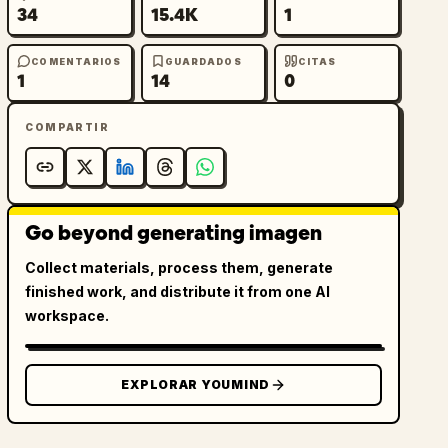
34
15.4K
1
COMENTARIOS
GUARDADOS
CITAS
1
14
0
COMPARTIR
Go beyond generating imagen
Collect materials, process them, generate
finished work, and distribute it from one AI
workspace.
EXPLORAR YOUMIND