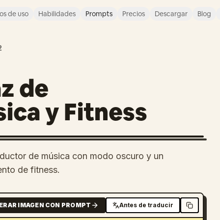
os de uso
Habilidades
Prompts
Precios
Descargar
Blog
2
az de
ica y Fitness
oductor de música con modo oscuro y un
nto de fitness.
ERAR IMAGEN CON PROMPT
Antes de traducir