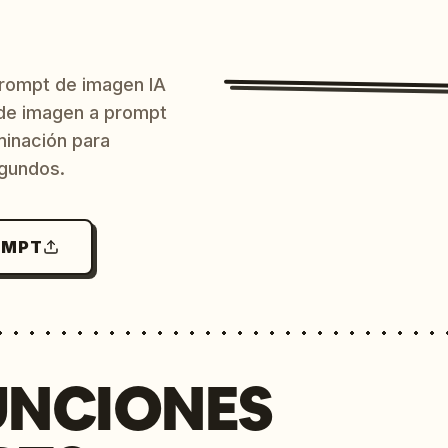
prompt de imagen IA
o de imagen a prompt
uminación para
egundos.
OMPT
UNCIONES