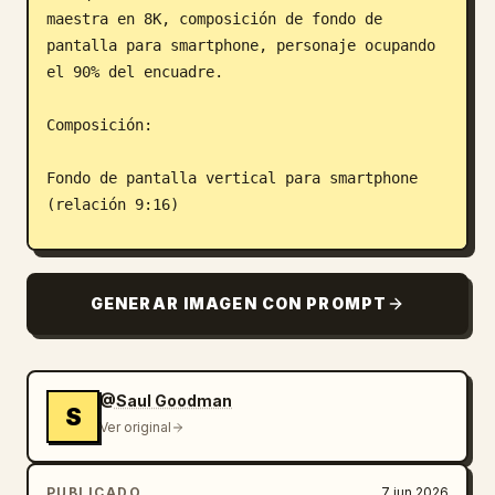
maestra en 8K, composición de fondo de 
pantalla para smartphone, personaje ocupando 
el 90% del encuadre.

Composición:

Fondo de pantalla vertical para smartphone 
(relación 9:16)

Retrato de medio cuerpo que ocupa del 85 al 
90% del encuadre

GENERAR IMAGEN CON PROMPT
Sujeto posicionado ligeramente a la derecha 
del centro

@Saul Goodman
S
Perspectiva de primer plano extremo con 
Ver original
fuerte presencia visual

PUBLICADO
7 jun 2026