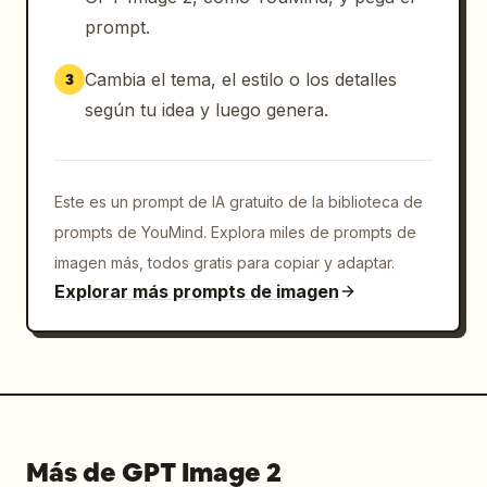
Nueva equipación de fútbol con logotipo del 
prompt.
patrocinador

Cambia el tema, el estilo o los detalles
3
Textura de tela premium

según tu idea y luego genera.
Escudo del equipo detallado

Relieve realista del patrocinador y la 
Este es un prompt de IA gratuito de la biblioteca de
insignia

prompts de YouMind. Explora miles de prompts de
imagen más, todos gratis para copiar y adaptar.
Reflejos sutiles

Explorar más prompts de imagen
Estética de élite de día de partido

Fondo:

Degradado de negro oscuro a color profundo 
del equipo

Más de GPT Image 2