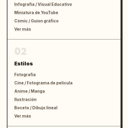
Infografía / Visual Educativo
Tonos de piel cálidos

Miniatura de YouTube
Gradación cinematográfica de alto contraste

Cómic / Guion gráfico
Ver más
Calidad:

Calidad de Unreal Engine 5

02
Ultra detallado en 8K

Estilos
Calidad de campaña de marketing deportivo

Fotografía
Cine / Fotograma de película
Diseño de póster premium

Anime / Manga
Ilustración
Enfoque nítido

Boceto / Dibujo lineal
Renderizado fotorrealista

Ver más