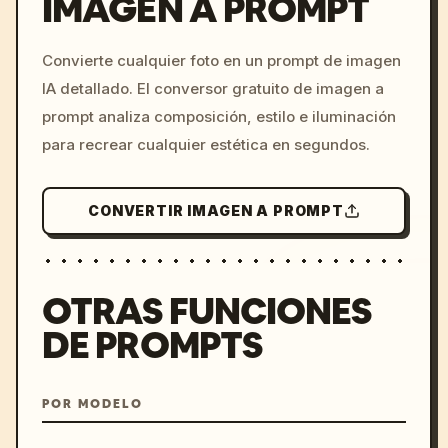
IMAGEN A PROMPT
/imagine prompt: cinemati
Convierte cualquier foto en un prompt de imagen
c, cyberpunk sunset, neon
IA detallado. El conversor gratuito de imagen a
colors, 8k --v 6.0
prompt analiza composición, estilo e iluminación
para recrear cualquier estética en segundos.
CONVERTIR IMAGEN A PROMPT
OTRAS FUNCIONES
DE PROMPTS
POR MODELO