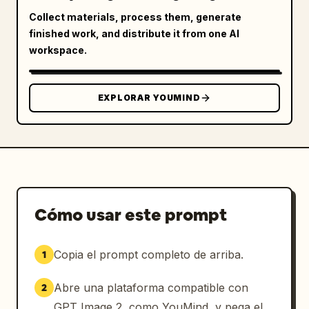
Collect materials, process them, generate
Calidad de fotografía de estudio premium

finished work, and distribute it from one AI
workspace.
Detalle del personaje:

Textura de piel hiperrealista

EXPLORAR YOUMIND
Ojos nítidos con reflejos naturales

Hebras de cabello altamente detalladas

Rasgos faciales fotorrealistas

Cómo usar este prompt
Apariencia de atleta profesional ultra limpia

Copia el prompt completo de arriba.
1
Pliegues y costuras de tela realistas

Abre una plataforma compatible con
2
Camiseta:

GPT Image 2, como YouMind, y pega el