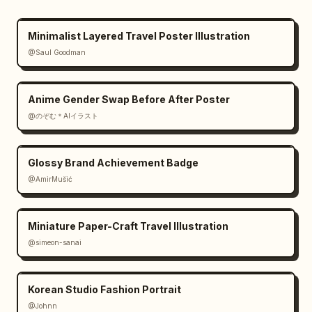
Niebla y humo atmosférico

Minimalist Layered Travel Poster Illustration
Partículas de brasas flotantes

@Saul Goodman
Profundidad cinematográfica

Anime Gender Swap Before After Poster
@のぞむ＊AIイラスト
Distracciones mínimas

El personaje sigue siendo el punto focal más 
Glossy Brand Achievement Badge
brillante

@AmirMušić
Diseño de tipografía:

Miniature Paper-Craft Travel Illustration
Apellido vertical masivo a lo largo del lado 
@simeon-sanai
izquierdo

Nombre pequeño en la parte superior

Korean Studio Fashion Portrait
@Johnn