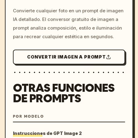
/imagine prompt: cinemati
Convierte cualquier foto en un prompt de imagen
c, cyberpunk sunset, neon
IA detallado. El conversor gratuito de imagen a
colors, 8k --v 6.0
prompt analiza composición, estilo e iluminación
para recrear cualquier estética en segundos.
CONVERTIR IMAGEN A PROMPT
OTRAS FUNCIONES
DE PROMPTS
POR MODELO
Instrucciones de GPT Image 2