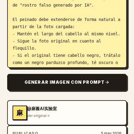
de "rostro falso generado por IA".

El peinado debe extenderse de forma natural a 
partir de la foto cargada:

- Mantén el largo del cabello al mismo nivel.

- Sigue la foto original en cuanto al 
flequillo.

- Si el original tiene cabello negro, trátalo 
como un negro parduzco profundo, té oscuro o 
café profundo natural; evita el negro plano.

- Realiza solo una optimización de estilo de 
GENERAR IMAGEN CON PROMPT
estudio, no cambies drásticamente el peinado.

El maquillaje debe unificarse como 
Korean quirky girl makeup
:

@麻酱AI实验室
麻
Piel clara y cremosa, cejas naturales y 
Ver original
planas, maquillaje de ojos en tonos rosa-
marrón claro o melocotón, aegyo-sal 
PUBLICADO
5 may 2026