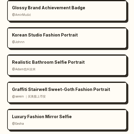
Glossy Brand Achievement Badge
@AmirMušić
Korean Studio Fashion Portrait
@Johnn
Realistic Bathroom Selfie Portrait
@Adam也叫吉米
Graffiti Stairwell Sweet-Goth Fashion Portrait
@serein ｜买美股上币安
Luxury Fashion Mirror Selfie
@Eesha