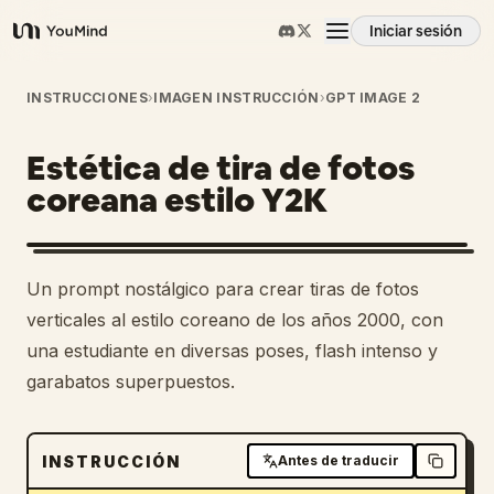
Iniciar sesión
YouMind
Resumen
INSTRUCCIONES
›
IMAGEN INSTRUCCIÓN
›
GPT IMAGE 2
Estética de tira de fotos
Casos de uso
coreana estilo Y2K
Habilidades
Un prompt nostálgico para crear tiras de fotos
Prompts
verticales al estilo coreano de los años 2000, con
una estudiante en diversas poses, flash intenso y
garabatos superpuestos.
Precios
Descargar
INSTRUCCIÓN
Antes de traducir