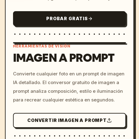
PROBAR GRATIS
HERRAMIENTAS DE VISIÓN
IMAGEN A PROMPT
/imagine prompt: cinemati
Convierte cualquier foto en un prompt de imagen
c, cyberpunk sunset, neon
IA detallado. El conversor gratuito de imagen a
colors, 8k --v 6.0
prompt analiza composición, estilo e iluminación
para recrear cualquier estética en segundos.
CONVERTIR IMAGEN A PROMPT